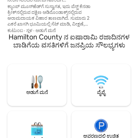
ಶುಕ್ರ ವಾಸ್ತವ್ಯಗಳನ್ನು ನ
ಕ್ರೀಕ್‌ಸೈಡ್‌ನಲ್ಲಿರುವ ಆಕರ್ಷಕ ಕ್ಯಾಬಿನ್
ಕ್ಯಾಂಪ್ ಮೂಸ್‌ಹೆಡ್‌ಗೆ ಸುಸ್ವಾಗತ, ಇದು ವೆಸ್ಟ್ ಕೆನಡಾ
ಸಂಯೋಜನೆಗಳಲ್ಲಿ ಒಂದನ
ಕ್ರೀಕ್‌ನಲ್ಲಿರುವ ದಕ್ಷಿಣ ಅಡಿರೊಂಡಾಕ್ಸ್‌ನಲ್ಲಿರುವ
ನಾವು ನಿಮ್ಮ ವಿನಂತಿಯನ್
ಆರಾಮದಾಯಕ ವಿಹಾರ ತಾಣವಾಗಿದೆ. ಸುಮಾರು 2
ಕೆಲವೊಮ್ಮೆ ನಾವು ವಿನ
ಎಕರೆ ಖಾಸಗಿ ಭೂಮಿಯಲ್ಲಿ ಸೆಟ್ ಮಾಡಿ, ವೀಕ್ಷಣೆ,
ಧನ್ಯವಾದಗಳು!
ಕಯಾಕಿಂಗ್, ಮೀನುಗಾರಿಕೆ ಅಥವಾ ಈಜಿಗಾಗಿ
ಕುಟುಂಬ
·
ಸ್ಥಳ
·
ಅಡುಗೆ ಮನೆ
ಶಾಂತಿಯುತ ಕೊಲ್ಲಿಯನ್ನು ಆನಂದಿಸಿ. ಪ್ರಕೃತಿಯಿಂದ
Hamilton County ನ ಐಷಾರಾಮಿ ರಜಾದಿನಗಳ
ಸುತ್ತುವರಿದಿರುವ ಈ ಕ್ಯಾಬಿನ್ ಸ್ಪೆಕ್ಯುಲೇಟರ್‌ನಿಂದ
ಬಾಡಿಗೆಯ ವಸತಿಗಳಿಗೆ ಜನಪ್ರಿಯ ಸೌಲಭ್ಯಗಳು
ಪಶ್ಚಿಮಕ್ಕೆ 30 ನಿಮಿಷಗಳ ದೂರದಲ್ಲಿದೆ, ಹೈಕಿಂಗ್
ಟ್ರೇಲ್‌ಗಳು, ಸ್ನೋಮೊಬೈಲ್ ಮಾರ್ಗಗಳು,
ಸರೋವರಗಳು ಮತ್ತು ಕ್ಲಾಸಿಕ್ ಅಡಿರೊಂಡಾಕ್
ದೃಶ್ಯಗಳಿಗೆ ಸಮೀಪದಲ್ಲಿದೆ. ನಿಮ್ಮ ವಾರಾಂತ್ಯದ
ಸರಬರಾಜುಗಳು, ನಿಮ್ಮ ನೆಚ್ಚಿನ ವ್ಯಕ್ತಿ ಮತ್ತು ನಿಮ್ಮ
ಚೆನ್ನಾಗಿ ವರ್ತಿಸುವ ನಾಯಿಮರಿಗಳನ್ನು ತಂದು, ಕ್ರೀಕ್‌ನ
ಈ ಆರಾಮದಾಯಕ, ಸಾಕುಪ್ರಾಣಿ-ಸ್ನೇಹಿ ಕ್ಯಾಬಿನ್‌ನಲ್ಲಿ
ವಿಶ್ರಾಂತಿ ಪಡೆಯಿರಿ.
ಅಡುಗೆ ಮನೆ
ವೈಫೈ
ಆವರಣದಲ್ಲಿ ಉಚಿತ