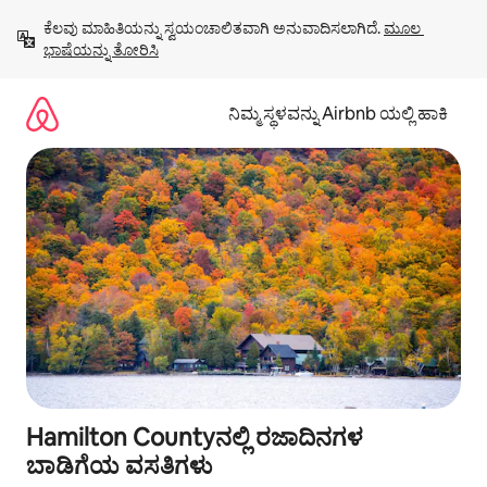
ವಿಷಯಕ್ಕೆ
ಕೆಲವು ಮಾಹಿತಿಯನ್ನು ಸ್ವಯಂಚಾಲಿತವಾಗಿ ಅನುವಾದಿಸಲಾಗಿದೆ. 
ಮೂಲ 
ಹೋಗಿ
ಭಾಷೆಯನ್ನು ತೋರಿಸಿ
ನಿಮ್ಮ ಸ್ಥಳವನ್ನು Airbnb ಯಲ್ಲಿ ಹಾಕಿ
Hamilton Countyನಲ್ಲಿ ರಜಾದಿನಗಳ
ಬಾಡಿಗೆಯ ವಸತಿಗಳು