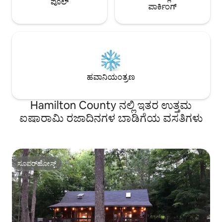
ಪೂಲ್
ಪಾರ್ಕಿಂಗ್
ಹವಾನಿಯಂತ್ರಣ
Hamilton County ನಲ್ಲಿ ಇತರ ಉತ್ತಮ
ಐಷಾರಾಮಿ ರಜಾದಿನಗಳ ಬಾಡಿಗೆಯ ವಸತಿಗಳು
ಸೂಪರ್‌ಹೋಸ್ಟ್
ಸೂಪರ್‌ಹೋಸ್ಟ್