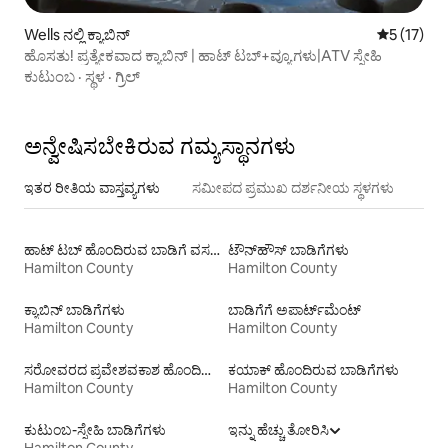
Wells ನಲ್ಲಿ ಕ್ಯಾಬಿನ್
5 ರಲ್ಲಿ 5 ಸ
5 (17)
ಹೊಸತು! ಪ್ರತ್ಯೇಕವಾದ ಕ್ಯಾಬಿನ್ | ಹಾಟ್ ಟಬ್+ವ್ಯೂಗಳು|ATV ಸ್ನೇಹಿ
ಕುಟುಂಬ
·
ಸ್ಥಳ
·
ಗ್ರಿಲ್
ಅನ್ವೇಷಿಸಬೇಕಿರುವ ಗಮ್ಯಸ್ಥಾನಗಳು
ಇತರ ರೀತಿಯ ವಾಸ್ತವ್ಯಗಳು
ಸಮೀಪದ ಪ್ರಮುಖ ದರ್ಶನೀಯ ಸ್ಥಳಗಳು
ಹಾಟ್ ಟಬ್ ಹೊಂದಿರುವ ಬಾಡಿಗೆ ವಸತಿಗಳು
ಟೌನ್‌ಹೌಸ್ ‌ಬಾಡಿಗೆಗಳು
Hamilton County
Hamilton County
ಕ್ಯಾಬಿನ್ ಬಾಡಿಗೆಗಳು
ಬಾಡಿಗೆಗೆ ಅಪಾರ್ಟ್‌ಮೆಂಟ್‌
Hamilton County
Hamilton County
ಸರೋವರದ ಪ್ರವೇಶವಕಾಶ ಹೊಂದಿರುವ ಬಾಡಿಗೆಗಳು
ಕಯಾಕ್ ಹೊಂದಿರುವ ಬಾಡಿಗೆಗಳು
Hamilton County
Hamilton County
ಕುಟುಂಬ-ಸ್ನೇಹಿ ಬಾಡಿಗೆಗಳು
ಇನ್ನು ಹೆಚ್ಚು ತೋರಿಸಿ