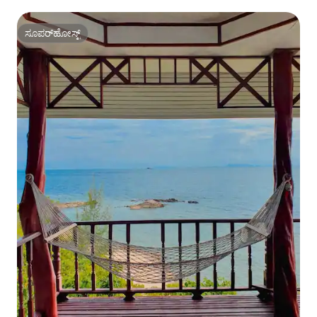
ಸೂಪರ್‌ಹೋಸ್ಟ್
ಸೂಪರ್‌ಹೋಸ್ಟ್