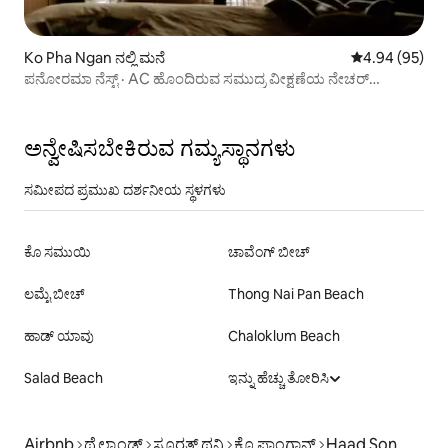
Ko Pha Ngan ನಲ್ಲಿ ಮನೆ
5 ರಲ್ಲಿ 4.94 ಸರ
4.94 (95)
ಪನೋರಮಾ ನೆಸ್ಟ್ · AC ಹೊಂದಿರುವ ಸಮುದ್ರ ವೀಕ್ಷಣೆಯ ನೇಚರ್
ಹೈಡ್‌ಅವೇ
ಅನ್ವೇಷಿಸಬೇಕಿರುವ ಗಮ್ಯಸ್ಥಾನಗಳು
ಸಮೀಪದ ಪ್ರಮುಖ ದರ್ಶನೀಯ ಸ್ಥಳಗಳು
ಕೊ ಸಮುಯಿ
ಚಾವೆಂಗ್ ಬೀಚ್
ಲಮೈ ಬೀಚ್
Thong Nai Pan Beach
ಹಾಡ್ ಯಾವು
Chaloklum Beach
Salad Beach
ಇನ್ನು ಹೆಚ್ಚು ತೋರಿಸಿ
Airbnb
ಥೈಲ್ಯಾಂಡ್
ಸೂರತ್ ಥನಿ
ಕೊ ಫಾಂಗಾನ್
Haad Son