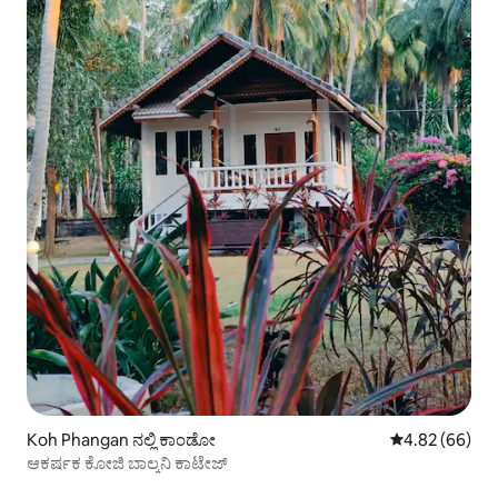
Koh Phangan ನಲ್ಲಿ ಕಾಂಡೋ
5 ರಲ್ಲಿ 4.82 ಸರ
4.82 (66)
ಆಕರ್ಷಕ ಕೋಜಿ ಬಾಲ್ಕನಿ ಕಾಟೇಜ್