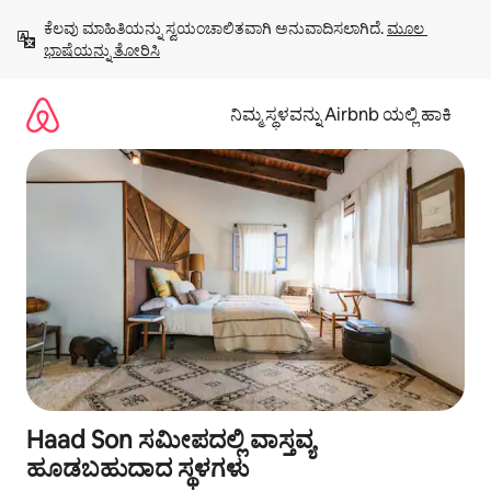
ವಿಷಯಕ್ಕೆ
ಕೆಲವು ಮಾಹಿತಿಯನ್ನು ಸ್ವಯಂಚಾಲಿತವಾಗಿ ಅನುವಾದಿಸಲಾಗಿದೆ. 
ಮೂಲ 
ಹೋಗಿ
ಭಾಷೆಯನ್ನು ತೋರಿಸಿ
ನಿಮ್ಮ ಸ್ಥಳವನ್ನು Airbnb ಯಲ್ಲಿ ಹಾಕಿ
Haad Son ಸಮೀಪದಲ್ಲಿ ವಾಸ್ತವ್ಯ
ಹೂಡಬಹುದಾದ ಸ್ಥಳಗಳು