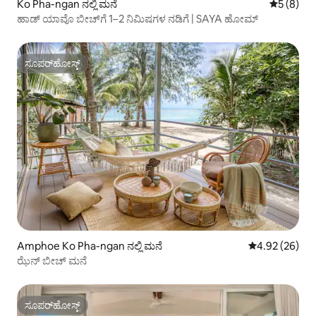
Ko Pha-ngan ನಲ್ಲಿ ಮನೆ
5 ರಲ್ಲಿ 5 
5 (8)
ಹಾಡ್ ಯಾವೊ ಬೀಚ್‌ಗೆ 1–2 ನಿಮಿಷಗಳ ನಡಿಗೆ | SAYA ಹೋಮ್
ಸೂಪರ್‌ಹೋಸ್ಟ್
ಸೂಪರ್‌ಹೋಸ್ಟ್
Amphoe Ko Pha-ngan ನಲ್ಲಿ ಮನೆ
5 ರಲ್ಲಿ 4.92 ಸರ
4.92 (26)
ಝೆನ್ ಬೀಚ್ ಮನೆ
ಸೂಪರ್‌ಹೋಸ್ಟ್
ಸೂಪರ್‌ಹೋಸ್ಟ್