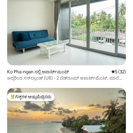
Ko Pha-ngan ನಲ್ಲಿ ಅಪಾರ್ಟ್‌ಮಂಟ್
5 ರಲ್ಲಿ 5 ಸರ
5 (32)
ಆದ್ದರಿಂದ ಸನ್‌ಲ್ಯಾಂಡ್ (U8) - 2 ಬೆಡ್‌ರೂಮ್ ಅಪಾರ್ಟ್‌ಮೆಂಟ್, ಮಾಲಿಬು
ಬೀಚ್‌ನಿಂದ 5 ನಿಮಿಷಗಳ ನಡಿಗೆ ದೂರ
ಗೆಸ್ಟ್‌ಗಳ ಅಚ್ಚುಮೆಚ್ಚಿನದು
ಗೆಸ್ಟ್‌ಗಳಿಗೆ ಅತಿ ಹೆಚ್ಚು ಅಚ್ಚುಮೆಚ್ಚಿನದು