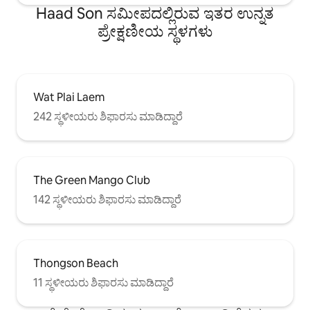
Haad Son ಸಮೀಪದಲ್ಲಿರುವ ಇತರ ಉನ್ನತ
ಪ್ರೇಕ್ಷಣೀಯ ಸ್ಥಳಗಳು
Wat Plai Laem
242 ಸ್ಥಳೀಯರು ಶಿಫಾರಸು ಮಾಡಿದ್ದಾರೆ
The Green Mango Club
142 ಸ್ಥಳೀಯರು ಶಿಫಾರಸು ಮಾಡಿದ್ದಾರೆ
Thongson Beach
11 ಸ್ಥಳೀಯರು ಶಿಫಾರಸು ಮಾಡಿದ್ದಾರೆ