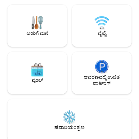
ಮರೆಯಲಾಗದ ಸೂರ್ಯಾಸ್ತ
ಪ್ರಯಾಣವಿದೆ. ಸ್ಥಳೀಯ ರೆಸ್ಟೋರೆಂಟ್‌ಗಳು, ಕೆಫೆಗಳು,
ಆಹ್ವಾನಿಸುತ್ತದೆ. ಕೆಫೆಗಳ
ಆಹಾರ ಮಾರುಕಟ್ಟೆ ಮತ್ತು ಯೋಗ ಶಾಲೆಗಳು ಕೇವಲ 2
ಬೀಚ್ ಬಾರ್‌ಗಳಿಂದ ಸುತ
ನಿಮಿಷಗಳ ಡ್ರೈವ್ ದೂರದಲ್ಲಿವೆ. ಹೈ ಸ್ಪೀಡ್ ಫೈಬರ್
ನಿಧಾನಗತಿಯಿಂದಿರಲು, ಮ
ಆಪ್ಟಿಕ್ ಇಂಟರ್ನೆಟ್
ಫಂಗನ್ ಪ್ರಸಿದ್ಧವಾಗಿರ
ಜೀವನಶೈಲಿಯನ್ನು ಅನುಭವ
ಅಡುಗೆ ಮನೆ
ವೈಫೈ
🌅✨
ಆವರಣದಲ್ಲಿ ಉಚಿತ
ಪೂಲ್
ಪಾರ್ಕಿಂಗ್
ಹವಾನಿಯಂತ್ರಣ