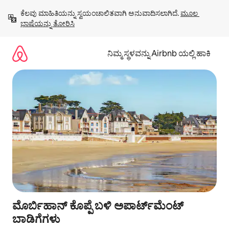
ವಿಷಯಕ್ಕೆ
ಕೆಲವು ಮಾಹಿತಿಯನ್ನು ಸ್ವಯಂಚಾಲಿತವಾಗಿ ಅನುವಾದಿಸಲಾಗಿದೆ. 
ಮೂಲ 
ಹೋಗಿ
ಭಾಷೆಯನ್ನು ತೋರಿಸಿ
ನಿಮ್ಮ ಸ್ಥಳವನ್ನು Airbnb ಯಲ್ಲಿ ಹಾಕಿ
ಮೊರ್ಬಿಹಾನ್ ಕೊಪ್ಪೆ ಬಳಿ ಅಪಾರ್ಟ್‌ಮೆಂಟ್
ಬಾಡಿಗೆಗಳು