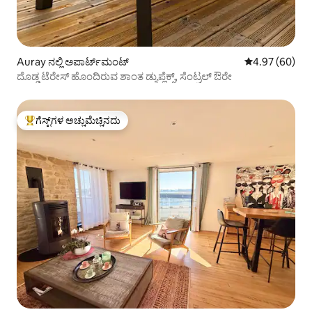
Auray ನಲ್ಲಿ ಅಪಾರ್ಟ್‌ಮಂಟ್
5 ರಲ್ಲಿ 4.97 ಸರ
4.97 (60)
ದೊಡ್ಡ ಟೆರೇಸ್ ಹೊಂದಿರುವ ಶಾಂತ ಡ್ಯುಪ್ಲೆಕ್ಸ್, ಸೆಂಟ್ರಲ್ ಔರೇ
ಗೆಸ್ಟ್‌ಗಳ ಅಚ್ಚುಮೆಚ್ಚಿನದು
ಗೆಸ್ಟ್‌ಗಳಿಗೆ ಅತಿ ಹೆಚ್ಚು ಅಚ್ಚುಮೆಚ್ಚಿನದು