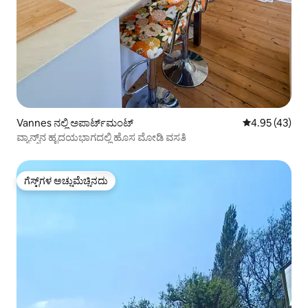
Vannes ನಲ್ಲಿ ಅಪಾರ್ಟ್‌ಮಂಟ್
5 ರಲ್ಲಿ 4.95 ಸರ
4.95 (43)
ವ್ಯಾನ್ಸ್‌ನ ಹೃದಯಭಾಗದಲ್ಲಿ ಹೊಸ ಮೋಡಿ ವಸತಿ
ಗೆಸ್ಟ್‌ಗಳ ಅಚ್ಚುಮೆಚ್ಚಿನದು
ಗೆಸ್ಟ್‌ಗಳ ಅಚ್ಚುಮೆಚ್ಚಿನದು