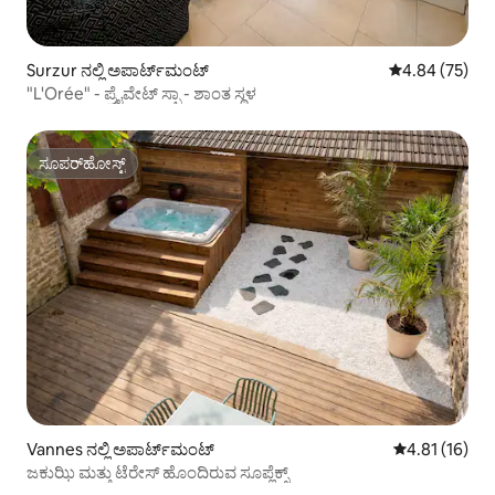
Surzur ನಲ್ಲಿ ಅಪಾರ್ಟ್‌ಮಂಟ್
5 ರಲ್ಲಿ 4.84 ಸರ
4.84 (75)
"L'Orée" - ಪ್ರೈವೇಟ್ ಸ್ಪಾ - ಶಾಂತ ಸ್ಥಳ
ಸೂಪರ್‌ಹೋಸ್ಟ್
ಸೂಪರ್‌ಹೋಸ್ಟ್
Vannes ನಲ್ಲಿ ಅಪಾರ್ಟ್‌ಮಂಟ್
5 ರಲ್ಲಿ 4.81 ಸರ
4.81 (16)
ಜಕುಝಿ ಮತ್ತು ಟೆರೇಸ್ ಹೊಂದಿರುವ ಸೂಪ್ಲೆಕ್ಸ್