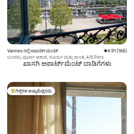
Vannes ನಲ್ಲಿ ಅಪಾರ್ಟ್‌ಮಂಟ್
5 ರಲ್ಲಿ 4.91 ಸರಾ
4.91 (166)
ಬಂದರು, ಪೂರ್ಣ ಆಕಾಶ, ಸೂರ್ಯ ಮತ್ತು ಶಾಂತ, 4/6 Pers
ಖಾಸಗಿ ಅಪಾರ್ಟ್‌ಮೆಂಟ್ ಬಾಡಿಗೆಗಳು
ಗೆಸ್ಟ್‌ಗಳ ಅಚ್ಚುಮೆಚ್ಚಿನದು
ಗೆಸ್ಟ್‌ಗಳಿಗೆ ಅತಿ ಹೆಚ್ಚು ಅಚ್ಚುಮೆಚ್ಚಿನದು