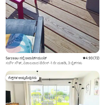
Sarzeau ನಲ್ಲಿ ಅಪಾರ್ಟ್‌ಮಂಟ್
5 ರಲ್ಲಿ 4.93 ಸರ
4.93 (72)
ಸರ್ಜೌ ಸೌತ್, ವಿಶಾಲವಾದ ಟೆರೇಸ್ -1 ನೇ ಮಹಡಿ, 3 ಬೈಕ್‌ಗಳು
ಗೆಸ್ಟ್‌ಗಳ ಅಚ್ಚುಮೆಚ್ಚಿನದು
ಗೆಸ್ಟ್‌ಗಳ ಅಚ್ಚುಮೆಚ್ಚಿನದು