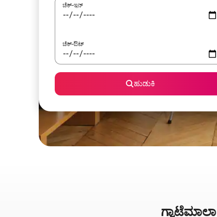
ಚೆಕ್-ಇನ್
ಚೆಕ್-ಔಟ್
ಹುಡುಕಿ
ಗ್ವಾಟೆಮಾಲಾ