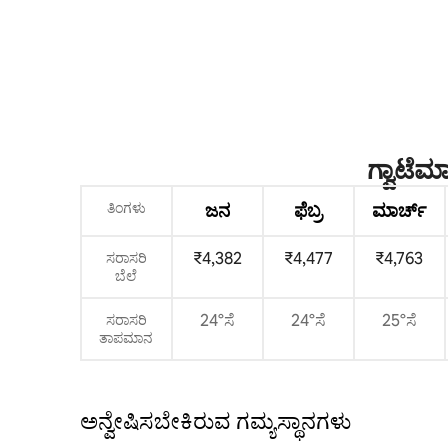
ಗ್ವಾಟೆ
ತಿಂಗಳು
ಜನ
ಫೆಬ್ರ
ಮಾರ್ಚ್
₹4,382
₹4,477
₹4,763
ಸರಾಸರಿ
ಬೆಲೆ
24°ಸೆ
24°ಸೆ
25°ಸೆ
ಸರಾಸರಿ
ತಾಪಮಾನ
ಅನ್ವೇಷಿಸಬೇಕಿರುವ ಗಮ್ಯಸ್ಥಾನಗಳು