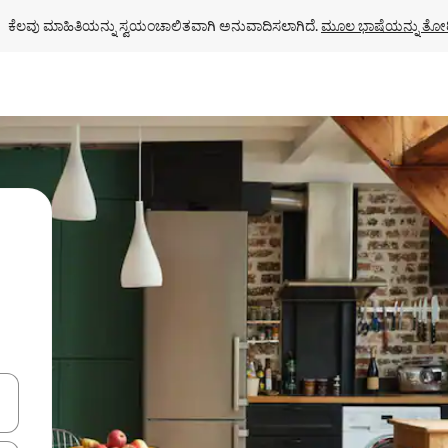
ಕೆಲವು ಮಾಹಿತಿಯನ್ನು ಸ್ವಯಂಚಾಲಿತವಾಗಿ ಅನುವಾದಿಸಲಾಗಿದೆ. 
ಮೂಲ ಭಾಷೆಯನ್ನು ತೋರ
ಂದಿಗೆ ನ್ಯಾವಿಗೇಟ್ ಮಾಡಿ ಅಥವಾ ಸ್ಪರ್ಶ ಅಥವಾ ಸ್ವೈಪ್ ಗೆಸ್ಚರ್‌ಗಳ ಮೂಲಕ ಅನ್ವೇಷಿಸಿ.