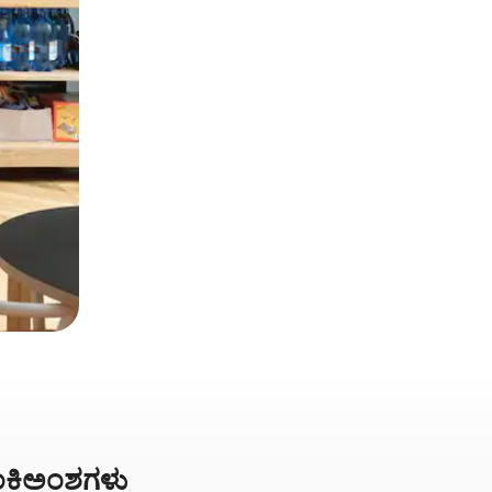
 ಅಂಕಿಅಂಶಗಳು