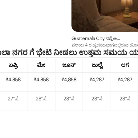
Guatemala City ನಲ್ಲಿ ಅ
ಪಾರ್ಟ್‌ಮಂಟ್
ವಲಯ 4 ರ ಹೃದಯಭಾಗದಲ್ಲಿರುವ ಹೊ
ಮಾಲಾ ನಗರ ಗೆ ಭೇಟಿ ನೀಡಲು ಉತ್ತಮ ಸಮಯ 
ಅಪಾರ್ಟ್‌ಮೆಂಟ್
ಏಪ್ರಿ
ಮೇ
ಜೂನ್
ಜುಲೈ
ಆಗ
₹4,858
₹4,858
₹4,858
₹4,287
₹4,287
27°ಸೆ
28°ಸೆ
28°ಸೆ
28°ಸೆ
28°ಸೆ