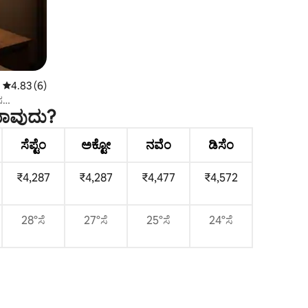
5 ರಲ್ಲಿ 4.83 ಸರಾಸರಿ ರೇಟಿಂಗ್, 6 ವಿಮರ್ಶೆಗಳು
4.83 (6)
ಸ
ಯಾವುದು?
ಸೆಪ್ಟೆಂ
ಅಕ್ಟೋ
ನವೆಂ
ಡಿಸೆಂ
₹4,287
₹4,287
₹4,477
₹4,572
28°ಸೆ
27°ಸೆ
25°ಸೆ
24°ಸೆ