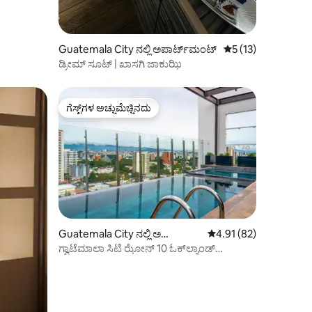
Guatemala City ನಲ್ಲಿ ಅಪಾರ್ಟ್‌ಮಂಟ್
5 ರಲ್ಲಿ 5 ಸರಾಸರಿ ರೇಟಿ
5 (13)
ಡ್ರೀಮ್ ಸೂಟ್ | ಖಾಸಗಿ ಜಾಕುಝಿ
ಗೆಸ್ಟ್‌ಗಳ ಅಚ್ಚುಮೆಚ್ಚಿನದು
ಗೆಸ್ಟ್‌ಗಳ ಅಚ್ಚುಮೆಚ್ಚಿನದು
Guatemala City ನಲ್ಲಿ ಅ
5 ರಲ್ಲಿ 4.91 ಸರಾಸರಿ ರೇಟಿ
4.91 (82)
ಪಾರ್ಟ್‌ಮಂಟ್
ಗ್ವಾಟೆಮಾಲಾ ಸಿಟಿ ಝೋನ್ 10 ಓಕ್‌ಲ್ಯಾಂಡ್
ಆಸ್ಪತ್ರೆಗಳು