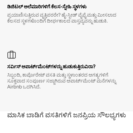
ಡಿಜಿಟಲ್ ಅಲೆಮಾರಿಗಳಿಗೆ ಕೆಲಸ-ಸ್ನೇಹಿ ಸ್ಥಳಗಳು
ಪ್ರಯಾಣಿಸುತ್ತಿರುವ ವೃತ್ತಿಪರರೇ? ಹೈ-ಸ್ಪೀಡ್ ವೈಫೈ ಮತ್ತು ಮೀಸಲಾದ
ಕೆಲಸದ ಸ್ಥಳಗಳೊಂದಿಗೆ ದೀರ್ಘಕಾಲದ ವಾಸ್ತವ್ಯವನ್ನು ಹುಡುಕಿ.
ಸರ್ವಿಸ್ ಅಪಾರ್ಟ್‌ಮೆಂಟ್‌ಗಳನ್ನು ಹುಡುಕುತ್ತಿರುವಿರಾ?
ಸಿಬ್ಬಂದಿ, ಕಾರ್ಪೊರೇಟ್ ವಸತಿ ಮತ್ತು ಸ್ಥಳಾಂತರದ ಅಗತ್ಯಗಳಿಗೆ
ಸೂಕ್ತವಾದ ಸಂಪೂರ್ಣ ಸಜ್ಜಾಗಿರುವ ಅಪಾರ್ಟ್‌ಮೆಂಟ್ ಮನೆಗಳನ್ನು
Airbnb ಒದಗಿಸಿದೆ.
ಮಾಸಿಕ ಬಾಡಿಗೆ ವಸತಿಗಳಿಗೆ ಜನಪ್ರಿಯ ಸೌಲಭ್ಯಗಳು