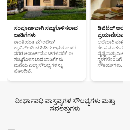
ಸಂಪೂರ್ಣವಾಗಿ ಸಜ್ಜುಗೊಳಿಸಲಾದ
ಡಿಜಿಟಲ್ ಅಲೆಮಾ
ಬಾಡಿಗೆಗಳು
ಪ್ರಯಾಣಿಸುವ ವೃತ
ಶಾಂತಿಯುತ ಮೌಂಟೇನ್
ಅಲೆಮಾರಿ ಮತ್ತು ದೂ
ಕ್ಯಾಬಿನ್‌ಗಳಿಂದ ಹಿಡಿದು ಅನುಕೂಲಕರ
ಕೆಲಸ ಮಾಡುವ ಪ್ರೊ
ನಗರ ಅಪಾರ್ಟ್‌ಮೆಂಟ್‌ಗಳವರೆಗೆ ಈ
ವೈಫೈ ಮತ್ತು ಮೀಸ
ಸಜ್ಜುಗೊಳಿಸಲಾದ ಬಾಡಿಗೆಗಳು
ಸ್ಥಳಗಳೊಂದಿಗೆ 
ಮನೆಯ ಎಲ್ಲಾ ಸೌಲಭ್ಯಗಳನ್ನು
ಸೌಕರ್ಯಗಳು.
ಹೊಂದಿವೆ.
ದೀರ್ಘಾವಧಿ ವಾಸ್ತವ್ಯಗಳ ಸೌಲಭ್ಯಗಳು ಮತ್ತು
ಸವಲತ್ತುಗಳು