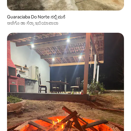
Guaraciaba Do Norte ನಲ್ಲಿ ಮನೆ
ಅಚೆಗೊ ಡಾ ಸೆರ್ರಾ ಇಬಿಯಾಪಾಬಾ