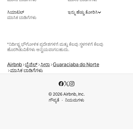
ಸಿಯಾಟಲ್
ಇನ್ನು ಹೆಚ್ಚು ತೋರಿಸಿ
ಮಾಸಿಕ ಬಾಡಿಗೆಗಳು
*ನಿರ್ದಿಷ್ಟ ಭೌಗೋಳಿಕ ಪ್ರದೇಶಗಳಿಗೆ ಮತ್ತು ಕೆಲವು ಸ್ಥಳಗಳಿಗೆ ಕೆಲವು
ಹೊರಗಿಡುವಿಕೆಗಳು ಅನ್ವಯವಾಗಬಹುದು.
Airbnb
ಬ್ರೆಜಿಲ್
ಸೀರಾ
Guaraciaba do Norte
ಮಾಸಿಕ ಬಾಡಿಗೆಗಳು
© 2026 Airbnb, Inc.
ಗೌಪ್ಯತೆ
ನಿಯಮಗಳು