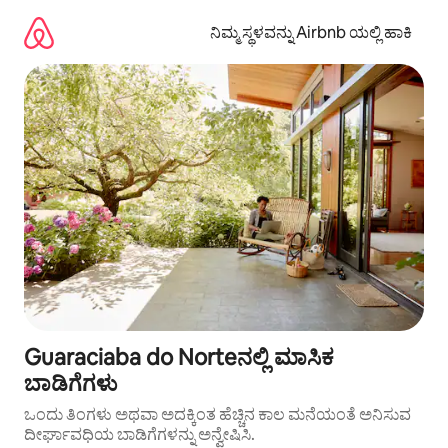
ವಿಷಯಕ್ಕೆ
ಹೋಗಿ
ನಿಮ್ಮ ಸ್ಥಳವನ್ನು Airbnb ಯಲ್ಲಿ ಹಾಕಿ
Guaraciaba do Norteನಲ್ಲಿ ಮಾಸಿಕ
ಬಾಡಿಗೆಗಳು
ಒಂದು ತಿಂಗಳು ಅಥವಾ ಅದಕ್ಕಿಂತ ಹೆಚ್ಚಿನ ಕಾಲ ಮನೆಯಂತೆ ಅನಿಸುವ
ದೀರ್ಘಾವಧಿಯ ಬಾಡಿಗೆಗಳನ್ನು ಅನ್ವೇಷಿಸಿ.