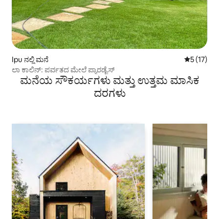
Ipu ನಲ್ಲಿ ಮನೆ
5 ರಲ್ಲಿ 5 ಸ
5 (17)
ಲಾ ಕಾಲಿನ್: ಪರ್ವತದ ಮೇಲೆ ಪ್ಯಾರಡೈಸ್
ಮನೆಯ ಸೌಕರ್ಯಗಳು ಮತ್ತು ಉತ್ತಮ ಮಾಸಿಕ
ದರಗಳು