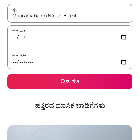
ಸ್ಥಳ
ಫಲಿತಾಂಶಗಳು ಲಭ್ಯವಿರುವಾಗ, ಅಪ್ ಮತ್ತು ಡೌನ್ ಬಾಣದ ಕೀಲಿಗಳೊಂದಿಗೆ ನ್ಯಾವಿಗೇಟ
ಚೆಕ್-ಇನ್
ಚೆಕ್-ಔಟ್
ಹುಡುಕಿ
ಹತ್ತಿರದ ಮಾಸಿಕ ಬಾಡಿಗೆಗಳು