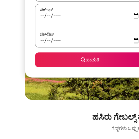
ಚೆಕ್-ಇನ್
ಚೆಕ್-ಔಟ್
ಹುಡುಕಿ
ಹಸಿರು ಗೇಬಲ್ಸ್
ಗೆಸ್ಟ್‌ಗಳು ಒಪ್ಪ