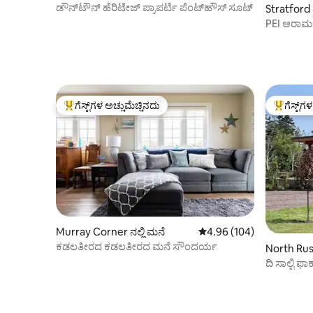
ಡೌನ್‌ಟೌನ್ ಹೆರಿಟೇಜ್ ಪ್ರಾಪರ್ಟಿ ಪೆಂಟ್‌ಹೌಸ್ ಸೂಟ್
Stratford 
PEI ಆರಾಮ
ಚಾರ್ಲೊಟ್ಟೆ
ಗೆಸ್ಟ್‌ಗಳ ಅಚ್ಚುಮೆಚ್ಚಿನದು
ಗೆಸ್ಟ್‌ಗ
ಗೆಸ್ಟ್‌ಗಳಿಗೆ ಅತಿ ಹೆಚ್ಚು ಅಚ್ಚುಮೆಚ್ಚಿನದು
ಗೆಸ್ಟ್‌ಗಳಿಗ
Murray Corner ನಲ್ಲಿ ಮನೆ
5 ರಲ್ಲಿ 4.96 ಸರಾಸರಿ ರೇಟಿಂಗ
4.96 (104)
ಕಡಲತೀರದ ಕಡಲತೀರದ ಮನೆ ಸೌಂದರ್ಯ
North Rust
ದಿ ಸಾಲ್ಟಿ ಫಾಕ್