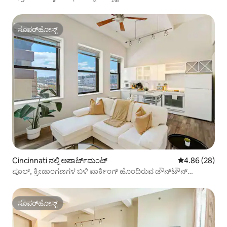
ಸೂಪರ್‌ಹೋಸ್ಟ್
ಸೂಪರ್‌ಹೋಸ್ಟ್
Cincinnati ನಲ್ಲಿ ಅಪಾರ್ಟ್‌ಮಂಟ್
5 ರಲ್ಲಿ 4.86 ಸರ
4.86 (28)
ಪೂಲ್, ಕ್ರೀಡಾಂಗಣಗಳ ಬಳಿ ಪಾರ್ಕಿಂಗ್ ಹೊಂದಿರುವ ಡೌನ್‌ಟೌನ್
ಅಪಾರ್ಟ್‌ಮೆಂಟ್
ಸೂಪರ್‌ಹೋಸ್ಟ್
ಸೂಪರ್‌ಹೋಸ್ಟ್