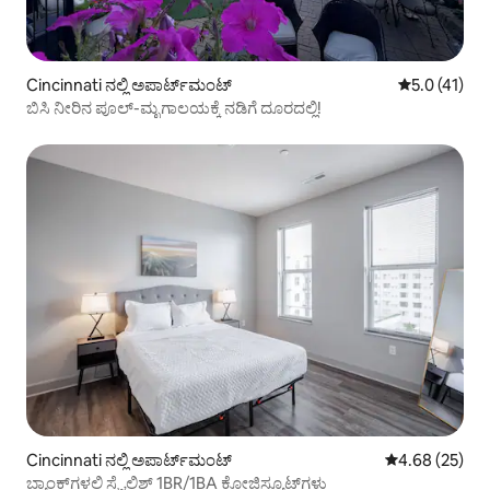
Cincinnati ನಲ್ಲಿ ಅಪಾರ್ಟ್‌ಮಂಟ್
5 ರಲ್ಲಿ 5.0 ಸ
5.0 (41)
ಬಿಸಿ ನೀರಿನ ಪೂಲ್-ಮೃಗಾಲಯಕ್ಕೆ ನಡಿಗೆ ದೂರದಲ್ಲಿ!
Cincinnati ನಲ್ಲಿ ಅಪಾರ್ಟ್‌ಮಂಟ್
5 ರಲ್ಲಿ 4.68 ಸರ
4.68 (25)
ಬ್ಯಾಂಕ್‌ಗಳಲ್ಲಿ ಸ್ಟೈಲಿಶ್ 1BR/1BA ಕೋಜಿಸ್ಯೂಟ್‌ಗಳು