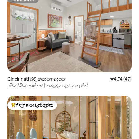
ಸೂಪರ್‌ಹೋಸ್ಟ್
Cincinnati ನಲ್ಲಿ ಅಪಾರ್ಟ್‌ಮಂಟ್
5 ರಲ್ಲಿ 4.74 ಸರ
4.74 (47)
ಡೌನ್‌ಟೌನ್ ಕಾಟೇಜ್ | ಅತ್ಯುತ್ತಮ ಸ್ಥಳ ಮತ್ತು ಬೆಲೆ
ಗೆಸ್ಟ್‌ಗಳ ಅಚ್ಚುಮೆಚ್ಚಿನದು
ಗೆಸ್ಟ್‌ಗಳಿಗೆ ಅತಿ ಹೆಚ್ಚು ಅಚ್ಚುಮೆಚ್ಚಿನದು