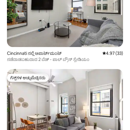
Cincinnati ನಲ್ಲಿ ಅಪಾರ್ಟ್‌ಮಂಟ್
5 ರಲ್ಲಿ 4.97 ಸರ
4.97 (33)
ನಡೆದಾಡಬಹುದಾದ 2 ಬೆಡ್ - ಪಾಲ್ ಬ್ರೌನ್ ಸ್ಟೇಡಿಯಂ
ಗೆಸ್ಟ್‌ಗಳ ಅಚ್ಚುಮೆಚ್ಚಿನದು
ಗೆಸ್ಟ್‌ಗಳ ಅಚ್ಚುಮೆಚ್ಚಿನದು