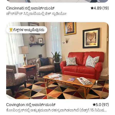
Cincinnati ನಲ್ಲಿ ಅಪಾರ್ಟ್‌ಮಂಟ್
5 ರಲ್ಲಿ 4.89 ಸರ
4.89 (19)
ಡೌನ್‌ಟೌನ್ ಸಿನ್ಸಿನಾಟಿಯಲ್ಲಿ ಚಿಕ್ ಸ್ಟುಡಿಯೋ
ಗೆಸ್ಟ್‌ಗಳ ಅಚ್ಚುಮೆಚ್ಚಿನದು
ಗೆಸ್ಟ್‌ಗಳಿಗೆ ಅತಿ ಹೆಚ್ಚು ಅಚ್ಚುಮೆಚ್ಚಿನದು
Covington ನಲ್ಲಿ ಅಪಾರ್ಟ್‌ಮಂಟ್
5 ರಲ್ಲಿ 5.0 ಸರ
5.0 (97)
ಕೋವಿಂಗ್ಟನ್‌ನಲ್ಲಿ ಅತ್ಯುತ್ತಮವಾಗಿ ರಹಸ್ಯವಾಗಿಡಲಾಗಿದೆ (ರೆಡ್ಸ್‌ಗೆ 15 ನಿಮಿಷಗಳ
ನಡಿಗೆ)