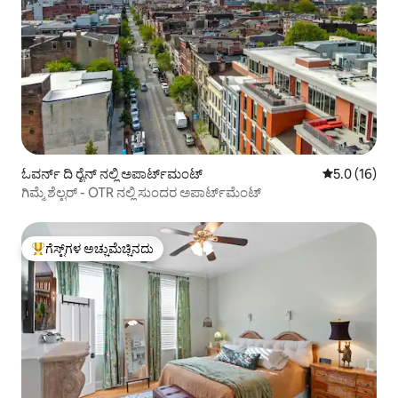
ಓವರ್ನ್ ದಿ ರೈನ್ ನಲ್ಲಿ ಅಪಾರ್ಟ್‌ಮಂಟ್
5 ರಲ್ಲಿ 5.0 ಸರ
5.0 (16)
ಗಿಮ್ಮೆ ಶೆಲ್ಟರ್ - OTR ನಲ್ಲಿ ಸುಂದರ ಅಪಾರ್ಟ್‌ಮೆಂಟ್
ಗೆಸ್ಟ್‌ಗಳ ಅಚ್ಚುಮೆಚ್ಚಿನದು
ಗೆಸ್ಟ್‌ಗಳಿಗೆ ಅತಿ ಹೆಚ್ಚು ಅಚ್ಚುಮೆಚ್ಚಿನದು