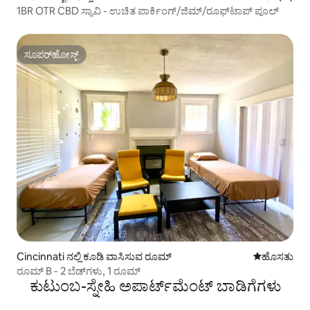
1BR OTR CBD ಸ್ಯಾವಿ - ಉಚಿತ ಪಾರ್ಕಿಂಗ್/ಜಿಮ್/ರೂಫ್‌ಟಾಪ್ ಪೂಲ್
ಸೂಪರ್‌ಹೋಸ್ಟ್
ಸೂಪರ್‌ಹೋಸ್ಟ್
Cincinnati ನಲ್ಲಿ ಕೂಡಿ ವಾಸಿಸುವ ರೂಮ್
ವಾಸ್ತವ್ಯ ಹೂ
ಹೊಸತು
ರೂಮ್ B - 2 ಬೆಡ್‌ಗಳು, 1 ರೂಮ್
ಕುಟುಂಬ-ಸ್ನೇಹಿ ಅಪಾರ್ಟ್‌ಮೆಂಟ್ ಬಾಡಿಗೆಗಳು