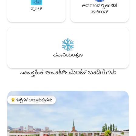
ಆವರಣದಲ್ಲಿ ಉಚಿತ
ಪೂಲ್
ಪಾರ್ಕಿಂಗ್
ಹವಾನಿಯಂತ್ರಣ
ಸಾಪ್ತಾಹಿಕ ಅಪಾರ್ಟ್‌ಮೆಂಟ್ ಬಾಡಿಗೆಗಳು
ಗೆಸ್ಟ್‌ಗಳ ಅಚ್ಚುಮೆಚ್ಚಿನದು
ಗೆಸ್ಟ್‌ಗಳಿಗೆ ಅತಿ ಹೆಚ್ಚು ಅಚ್ಚುಮೆಚ್ಚಿನದು