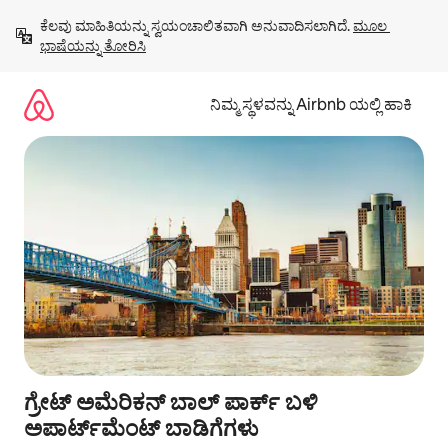
ವಿಷಯಕ್ಕೆ
ಕೆಲವು ಮಾಹಿತಿಯನ್ನು ಸ್ವಯಂಚಾಲಿತವಾಗಿ ಅನುವಾದಿಸಲಾಗಿದೆ. 
ಮೂಲ 
ಹೋಗಿ
ಭಾಷೆಯನ್ನು ತೋರಿಸಿ
ನಿಮ್ಮ ಸ್ಥಳವನ್ನು Airbnb ಯಲ್ಲಿ ಹಾಕಿ
ಗ್ರೇಟ್ ಅಮೆರಿಕನ್ ಬಾಲ್ ಪಾರ್ಕ್ ಬಳಿ
ಅಪಾರ್ಟ್‌ಮೆಂಟ್ ಬಾಡಿಗೆಗಳು