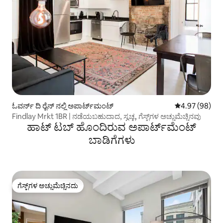
ಓವರ್ನ್ ದಿ ರೈನ್ ನಲ್ಲಿ ಅಪಾರ್ಟ್‌ಮಂಟ್
5 ರಲ್ಲಿ 4.97 ಸರ
4.97 (98)
Findlay Mrkt 1BR | ನಡೆಯಬಹುದಾದ, ಸ್ವಚ್ಛ, ಗೆಸ್ಟ್‌ಗಳ ಅಚ್ಚುಮೆಚ್ಚಿನವು
ಹಾಟ್ ಟಬ್ ಹೊಂದಿರುವ ಅಪಾರ್ಟ್‌ಮೆಂಟ್
ಬಾಡಿಗೆಗಳು
ಗೆಸ್ಟ್‌ಗಳ ಅಚ್ಚುಮೆಚ್ಚಿನದು
ಗೆಸ್ಟ್‌ಗಳ ಅಚ್ಚುಮೆಚ್ಚಿನದು