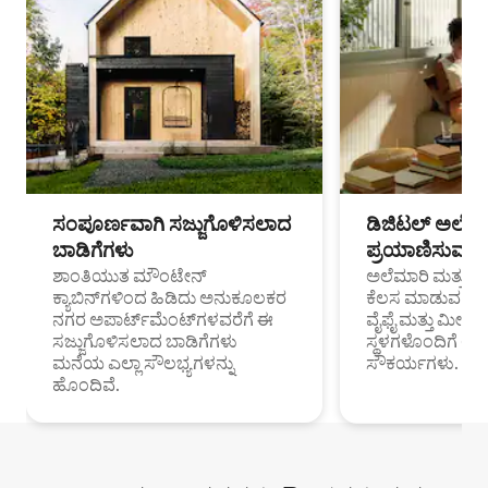
ಸಂಪೂರ್ಣವಾಗಿ ಸಜ್ಜುಗೊಳಿಸಲಾದ
ಡಿಜಿಟಲ್ ಅಲೆಮಾ
ಬಾಡಿಗೆಗಳು
ಪ್ರಯಾಣಿಸುವ ವೃತ
ಶಾಂತಿಯುತ ಮೌಂಟೇನ್
ಅಲೆಮಾರಿ ಮತ್ತು ದೂ
ಕ್ಯಾಬಿನ್‌ಗಳಿಂದ ಹಿಡಿದು ಅನುಕೂಲಕರ
ಕೆಲಸ ಮಾಡುವ ಪ್ರೊ
ನಗರ ಅಪಾರ್ಟ್‌ಮೆಂಟ್‌ಗಳವರೆಗೆ ಈ
ವೈಫೈ ಮತ್ತು ಮೀಸ
ಸಜ್ಜುಗೊಳಿಸಲಾದ ಬಾಡಿಗೆಗಳು
ಸ್ಥಳಗಳೊಂದಿಗೆ 
ಮನೆಯ ಎಲ್ಲಾ ಸೌಲಭ್ಯಗಳನ್ನು
ಸೌಕರ್ಯಗಳು.
ಹೊಂದಿವೆ.