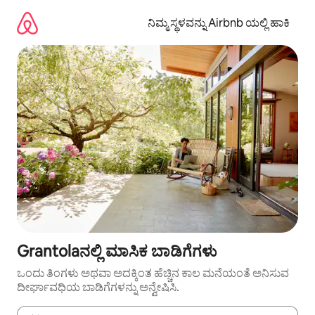
ವಿಷಯಕ್ಕೆ
ಹೋಗಿ
ನಿಮ್ಮ ಸ್ಥಳವನ್ನು Airbnb ಯಲ್ಲಿ ಹಾಕಿ
Grantolaನಲ್ಲಿ ಮಾಸಿಕ ಬಾಡಿಗೆಗಳು
ಒಂದು ತಿಂಗಳು ಅಥವಾ ಅದಕ್ಕಿಂತ ಹೆಚ್ಚಿನ ಕಾಲ ಮನೆಯಂತೆ ಅನಿಸುವ
ದೀರ್ಘಾವಧಿಯ ಬಾಡಿಗೆಗಳನ್ನು ಅನ್ವೇಷಿಸಿ.