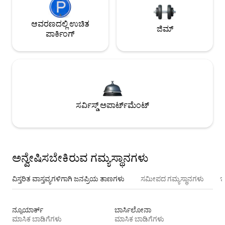
ಆವರಣದಲ್ಲಿ ಉಚಿತ
ಜಿಮ್
ಪಾರ್ಕಿಂಗ್
ಸರ್ವಿಸ್ಡ್ ಅಪಾರ್ಟ್‌ಮೆಂಟ್
ಅನ್ವೇಷಿಸಬೇಕಿರುವ ಗಮ್ಯಸ್ಥಾನಗಳು
ವಿಸ್ತರಿತ ವಾಸ್ತವ್ಯಗಳಿಗಾಗಿ ಜನಪ್ರಿಯ ತಾಣಗಳು
ಸಮೀಪದ ಗಮ್ಯಸ್ಥಾನಗಳು
ಇ
ನ್ಯೂಯಾರ್ಕ್
ಬಾರ್ಸಿಲೋನಾ
ಮಾಸಿಕ ಬಾಡಿಗೆಗಳು
ಮಾಸಿಕ ಬಾಡಿಗೆಗಳು