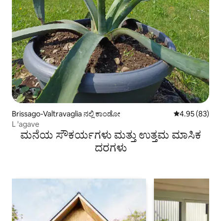
Brissago-Valtravaglia ನಲ್ಲಿ ಕಾಂಡೋ
5 ರಲ್ಲಿ 4.95 ಸರ
4.95 (83)
L 'agave
ಮನೆಯ ಸೌಕರ್ಯಗಳು ಮತ್ತು ಉತ್ತಮ ಮಾಸಿಕ
ದರಗಳು