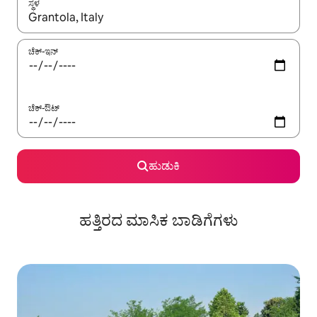
ಸ್ಥಳ
ಫಲಿತಾಂಶಗಳು ಲಭ್ಯವಿರುವಾಗ, ಅಪ್ ಮತ್ತು ಡೌನ್ ಬಾಣದ ಕೀಲಿಗಳೊಂದಿಗೆ ನ್ಯಾವಿಗೇಟ
ಚೆಕ್-ಇನ್
ಚೆಕ್-ಔಟ್
ಹುಡುಕಿ
ಹತ್ತಿರದ ಮಾಸಿಕ ಬಾಡಿಗೆಗಳು