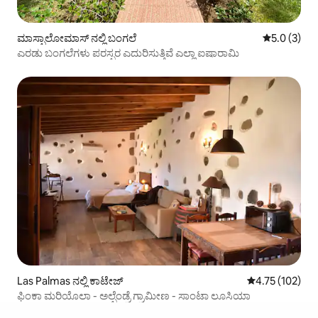
ಮಾಸ್ಪಾಲೋಮಾಸ್ ನಲ್ಲಿ ಬಂಗಲೆ
5 ರಲ್ಲಿ 5.0 
5.0 (3)
ಎರಡು ಬಂಗಲೆಗಳು ಪರಸ್ಪರ ಎದುರಿಸುತ್ತಿವೆ ಎಲ್ಲಾ ಐಷಾರಾಮಿ
Las Palmas ನಲ್ಲಿ ಕಾಟೇಜ್
5 ರಲ್ಲಿ 4.75 ಸರಾ
4.75 (102)
ಫಿಂಕಾ ಮರಿಯೊಲಾ - ಅಲ್ಪೆಂಡ್ರೆ ಗ್ರಾಮೀಣ - ಸಾಂಟಾ ಲೂಸಿಯಾ