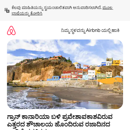
ವಿಷಯಕ್ಕೆ
ಕೆಲವು ಮಾಹಿತಿಯನ್ನು ಸ್ವಯಂಚಾಲಿತವಾಗಿ ಅನುವಾದಿಸಲಾಗಿದೆ. 
ಮೂಲ 
ಹೋಗಿ
ಭಾಷೆಯನ್ನು ತೋರಿಸಿ
ನಿಮ್ಮ ಸ್ಥಳವನ್ನು Airbnb ಯಲ್ಲಿ ಹಾಕಿ
ಗ್ರಾನ್ ಕಾನಾರಿಯಾ ಬಳಿ ಪ್ರವೇಶಾವಕಾಶವಿರುವ
ಎತ್ತರದ ಶೌಚಾಲಯ ಹೊಂದಿರುವ ರಜಾದಿನದ