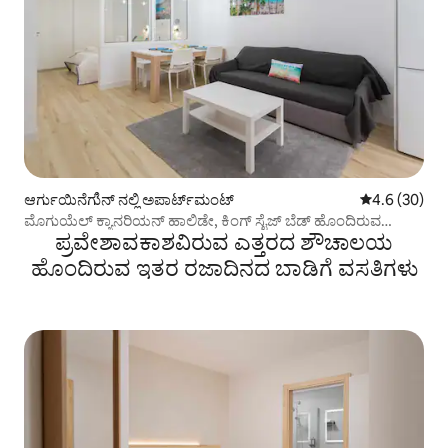
ಆರ್ಗುಯಿನೆಗುಿನ್ ನಲ್ಲಿ ಅಪಾರ್ಟ್‌ಮಂಟ್
5 ರಲ್ಲಿ 4.6 ಸರ
4.6 (30)
ಮೊಗುಯೆಲ್ ಕ್ಯಾನರಿಯನ್ ಹಾಲಿಡೇ, ಕಿಂಗ್ ಸೈಜ್ ಬೆಡ್ ಹೊಂದಿರುವ
ಪ್ರವೇಶಾವಕಾಶವಿರುವ ಎತ್ತರದ ಶೌಚಾಲಯ
ಅಪಾರ್ಟ್‌ಮೆಂಟ್...
ಹೊಂದಿರುವ ಇತರ ರಜಾದಿನದ ಬಾಡಿಗೆ ವಸತಿಗಳು