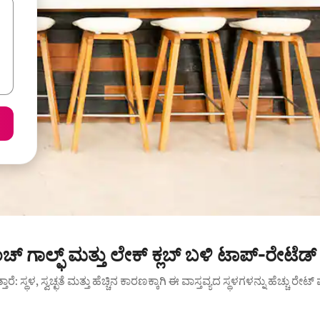
್ ಗಾಲ್ಫ್ ಮತ್ತು ಲೇಕ್ ಕ್ಲಬ್ ಬಳಿ ಟಾಪ್-ರೇಟೆಡ
ುತ್ತಾರೆ: ಸ್ಥಳ, ಸ್ವಚ್ಛತೆ ಮತ್ತು ಹೆಚ್ಚಿನ ಕಾರಣಕ್ಕಾಗಿ ಈ ವಾಸ್ತವ್ಯದ ಸ್ಥಳಗಳನ್ನು ಹೆಚ್ಚು ರೇ