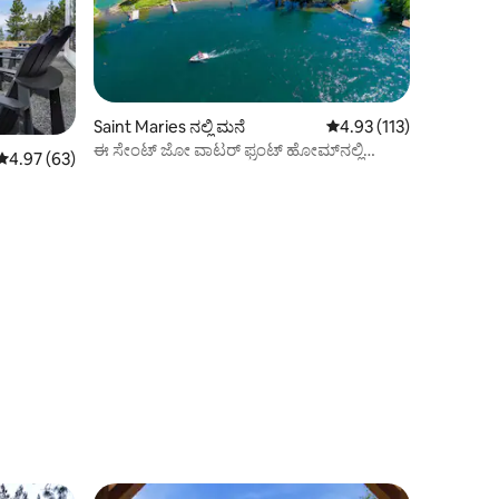
Saint Maries ನಲ್ಲಿ ಮನೆ
5 ರಲ್ಲಿ 4.93 ಸರಾಸರಿ ರೇಟಿಂ
4.93 (113)
ಈ ಸೇಂಟ್ ಜೋ ವಾಟರ್ ಫ್ರಂಟ್ ಹೋಮ್‌ನಲ್ಲಿ
5 ರಲ್ಲಿ 4.97 ಸರಾಸರಿ ರೇಟಿಂಗ್, 63 ವಿಮರ್ಶೆಗಳು
4.97 (63)
ಆರಾಮವಾಗಿರಿ! ಮಲಗುತ್ತದೆ 7