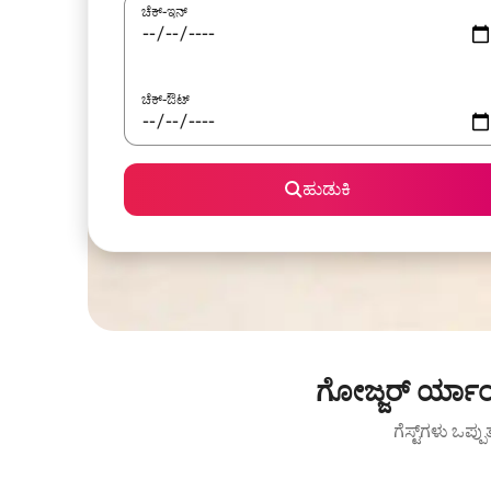
ಚೆಕ್-ಇನ್
ಚೆಕ್-ಔಟ್
ಹುಡುಕಿ
ಗೋಜ್ಜರ್ ರ್ಯಾಂಚ
ಗೆಸ್ಟ್‌ಗಳು ಒಪ್ಪ