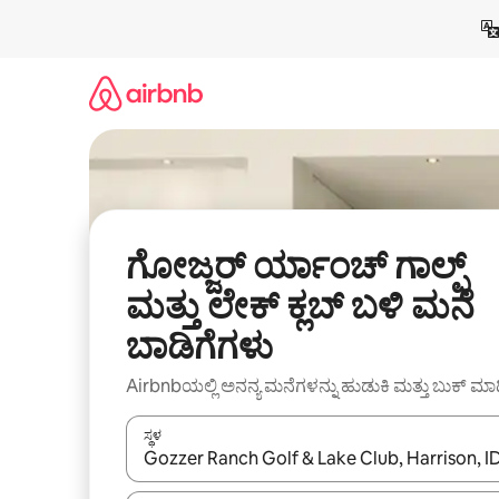
ವಿಷಯಕ್ಕೆ
ಹೋಗಿ
ಗೋಜ್ಜರ್ ರ್ಯಾಂಚ್ ಗಾಲ್ಫ್
ಮತ್ತು ಲೇಕ್ ಕ್ಲಬ್ ಬಳಿ ಮನೆ
ಬಾಡಿಗೆಗಳು
Airbnbಯಲ್ಲಿ ಅನನ್ಯ ಮನೆಗಳನ್ನು ಹುಡುಕಿ ಮತ್ತು ಬುಕ್ ಮಾ
ಸ್ಥಳ
ಫಲಿತಾಂಶಗಳು ಲಭ್ಯವಿರುವಾಗ, ಅಪ್ ಮತ್ತು ಡೌನ್ ಬಾಣದ ಕೀಲಿಗಳೊ