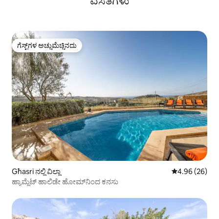
ವಸತಿಗಳು
ಗೆಸ್ಟ್‌ಗಳ ಅಚ್ಚುಮೆಚ್ಚಿನದು
ಗೆಸ್ಟ್‌ಗಳ ಅಚ್ಚುಮೆಚ್ಚಿನದು
Għasri ನಲ್ಲಿ ವಿಲ್ಲಾ
5 ರಲ್ಲಿ 4.96 ಸರ
4.96 (26)
ಹ್ಯಾಮ್ಲೆಟ್ ಹಾಲಿಡೇ ಹೋಮ್‌ನಿಂದ ಕನಸು