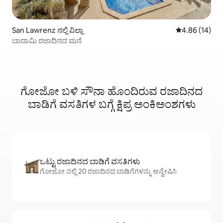
San Lawrenz ನಲ್ಲಿ ವಿಲ್ಲಾ
5 ರಲ್ಲಿ 4.86 ಸರ
4.86 (14)
ಬಾದಾಮಿ ರಜಾದಿನದ ಮನೆ
ಗೋಜೋ ಬಳಿ ಸೌನಾ ಹೊಂದಿರುವ ರಜಾದಿನದ
ಬಾಡಿಗೆ ವಸತಿಗಳ ಬಗ್ಗೆ ಕ್ಷಿಪ್ರ ಅಂಕಿಅಂಶಗಳು
ಒಟ್ಟು ರಜಾದಿನದ ಬಾಡಿಗೆ ವಸತಿಗಳು
ಗೋಜೋ ನಲ್ಲಿ 20 ರಜಾದಿನದ ಬಾಡಿಗೆಗಳನ್ನು ಅನ್ವೇಷಿಸಿ