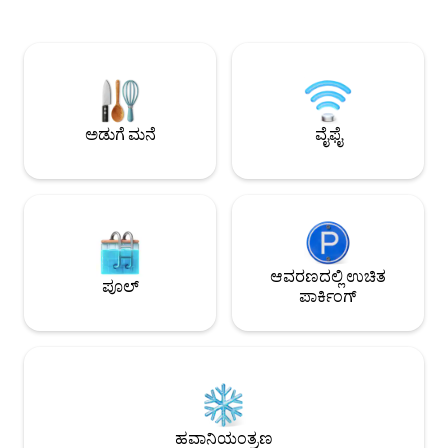
ಪಡೆಯಿರಿ.🌇 ಬಸ್‌ಗಳಿಂದ ಕೆಲವೇ ಹೆಜ್ಜೆ ದೂರದಲ್ಲಿ
ಗೋಡೆಗಳು, ನೆಟ್‌ಫ್ಲಿಕ್ಸ್‌
ಮತ್ತು ಕಡಲತೀರಕ್ಕೆ 5 ನಿಮಿಷಗಳ ದೂರದಲ್ಲಿ. ಗಮನಿಸಿ:
ಹೊರಾಂಗಣ ಲೌಂಜ್ ಆಸನ
ಕಾಂಪ್ಯಾಕ್ಟ್ ಲೇಔಟ್, ಆದರೆ ಆರಾಮಕ್ಕಾಗಿ ಸ್ಮಾರ್ಟ್‌ ಆಗಿ
ಆಧುನಿಕ ಅಡುಗೆಮನೆಯಲ್ಲ
ವಿನ್ಯಾಸಗೊಳಿಸಲಾಗಿದೆ🏖️ ಈಗಲೇ ಬುಕ್ ಮಾಡಿ ಮತ್ತು
ರೂಫ್‌ಟಾಪ್ ಮತ್ತು ಟವರ
ಮಾಲ್ಟಾವನ್ನು ಸುಲಭವಾಗಿ ಅನುಭವಿಸಿ🌊 ಅತ್ಯುತ್ತಮ
ಸ್ಪಾಗೆ ಉಚಿತ ಪ್ರವೇಶವನ
ಸ್ಥಳ, ಅತ್ಯುತ್ತಮ ಸೌಕರ್ಯಗಳು ಮತ್ತು ಆರಾಮ—ನಿಮ್ಮ
ದೀರ್ಘಾವಧಿಯ ವಾಸ್ತವ
ವಾಸ್ತವ್ಯವನ್ನು ಇಂದೇ ಖಚಿತಪಡಿಸಿಕೊಳ್ಳಿ
ವಿಹಾರಕ್ಕೆ ಸೂಕ್ತವಾಗಿದೆ.
ಅಡುಗೆ ಮನೆ
ವೈಫೈ
ಮಾಡಲು ಇಷ್ಟಪಡುತ್ತೇನೆ
ಆವರಣದಲ್ಲಿ ಉಚಿತ
ಪೂಲ್
ಪಾರ್ಕಿಂಗ್
ಹವಾನಿಯಂತ್ರಣ