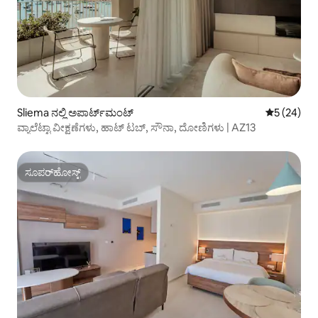
Sliema ನಲ್ಲಿ ಅಪಾರ್ಟ್‌ಮಂಟ್
5 ರಲ್ಲಿ 5 ಸರ
5 (24)
ವ್ಯಾಲೆಟ್ಟಾ ವೀಕ್ಷಣೆಗಳು, ಹಾಟ್ ಟಬ್, ಸೌನಾ, ದೋಣಿಗಳು | AZ13
ಸೂಪರ್‌ಹೋಸ್ಟ್
ಸೂಪರ್‌ಹೋಸ್ಟ್