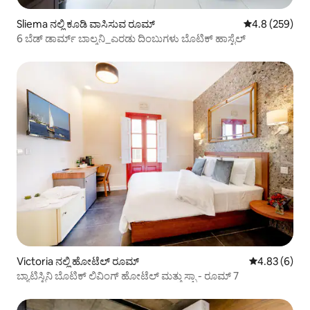
Sliema ನಲ್ಲಿ ಕೂಡಿ ವಾಸಿಸುವ ರೂಮ್
5 ರಲ್ಲಿ 4.8 ಸರಾ
4.8 (259)
6 ಬೆಡ್ ಡಾರ್ಮ್ ಬಾಲ್ಕನಿ_ಎರಡು ದಿಂಬುಗಳು ಬೊಟಿಕ್ ಹಾಸ್ಟೆಲ್
Victoria ನಲ್ಲಿ ಹೋಟೆಲ್ ರೂಮ್
5 ರಲ್ಲಿ 4.83 ಸ
4.83 (6)
ಬ್ಯಾಟಿಸ್ಟಿನಿ ಬೊಟಿಕ್ ಲಿವಿಂಗ್ ಹೋಟೆಲ್ ಮತ್ತು ಸ್ಪಾ - ರೂಮ್ 7