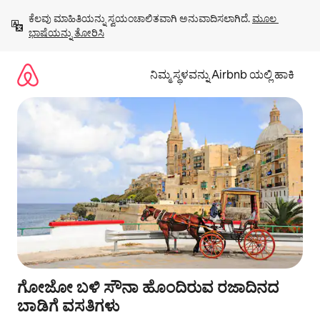
ವಿಷಯಕ್ಕೆ
ಕೆಲವು ಮಾಹಿತಿಯನ್ನು ಸ್ವಯಂಚಾಲಿತವಾಗಿ ಅನುವಾದಿಸಲಾಗಿದೆ. 
ಮೂಲ 
ಹೋಗಿ
ಭಾಷೆಯನ್ನು ತೋರಿಸಿ
ನಿಮ್ಮ ಸ್ಥಳವನ್ನು Airbnb ಯಲ್ಲಿ ಹಾಕಿ
ಗೋಜೋ ಬಳಿ ಸೌನಾ ಹೊಂದಿರುವ ರಜಾದಿನದ
ಬಾಡಿಗೆ ವಸತಿಗಳು