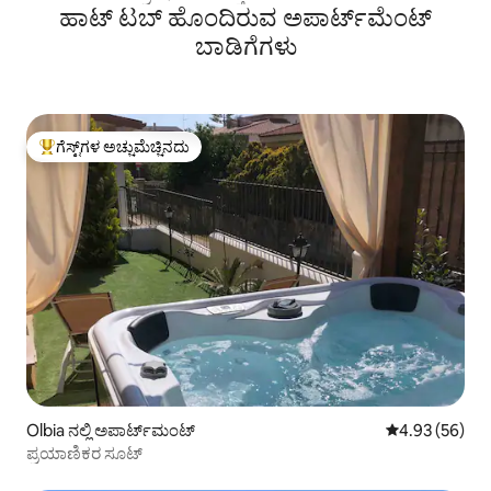
ಹಾಟ್ ಟಬ್ ಹೊಂದಿರುವ ಅಪಾರ್ಟ್‌ಮೆಂಟ್
ಬಾಡಿಗೆಗಳು
ಗೆಸ್ಟ್‌ಗಳ ಅಚ್ಚುಮೆಚ್ಚಿನದು
ಗೆಸ್ಟ್‌ಗಳಿಗೆ ಅತಿ ಹೆಚ್ಚು ಅಚ್ಚುಮೆಚ್ಚಿನದು
Olbia ನಲ್ಲಿ ಅಪಾರ್ಟ್‌ಮಂಟ್
5 ರಲ್ಲಿ 4.93 ಸರ
4.93 (56)
ಪ್ರಯಾಣಿಕರ ಸೂಟ್