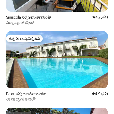
Siniscola ನಲ್ಲಿ ಅಪಾರ್ಟ್‌ಮಂಟ್
5 ರಲ್ಲಿ 4.75 
4.75 (4)
ವಿಲ್ಲಾ ಸ್ಯಾಂಡ್ ಬ್ರೀಜ್
ಗೆಸ್ಟ್‌ಗಳ ಅಚ್ಚುಮೆಚ್ಚಿನದು
ಗೆಸ್ಟ್‌ಗಳ ಅಚ್ಚುಮೆಚ್ಚಿನದು
Palau ನಲ್ಲಿ ಅಪಾರ್ಟ್‌ಮಂಟ್
5 ರಲ್ಲಿ 4.9 ಸರ
4.9 (42)
ಲಾ ಡಾಲ್ಸ್ ವಿಟಾ ಪಲೌ