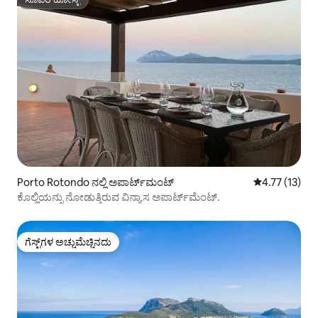
ಸೂಪರ್‌ಹೋಸ್ಟ್
Porto Rotondo ನಲ್ಲಿ ಅಪಾರ್ಟ್‌ಮಂಟ್
5 ರಲ್ಲಿ 4.77 ಸರ
4.77 (13)
ಕೊಲ್ಲಿಯನ್ನು ನೋಡುತ್ತಿರುವ ವಿನ್ಯಾಸ ಅಪಾರ್ಟ್‌ಮೆಂಟ್.
ಗೆಸ್ಟ್‌ಗಳ ಅಚ್ಚುಮೆಚ್ಚಿನದು
ಗೆಸ್ಟ್‌ಗಳ ಅಚ್ಚುಮೆಚ್ಚಿನದು