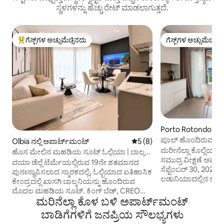
ಸ್ಥಳಗಳನ್ನು ಹೆಚ್ಚು ರೇಟ್ ಮಾಡಲಾಗುತ್ತದೆ.
ಗೆಸ್ಟ್‌ಗಳ ಅಚ್ಚುಮೆಚ್ಚಿನದು
ಗೆಸ್ಟ್‌ಗಳ ಅಚ್ಚುಮೆಚ್ಚಿನ
ಗೆಸ್ಟ್‌ಗಳಿಗೆ ಅತಿ ಹೆಚ್ಚು ಅಚ್ಚುಮೆಚ್ಚಿನದು
ಗೆಸ್ಟ್‌ಗಳ ಅಚ್ಚುಮೆಚ್ಚಿನ
Porto Rotondo ನಲ್ಲ
ಪಾರ್ಟ್‌ಮಂಟ್
ಪೂಲ್ ಹೊಂದಿರುವ ಪ
Olbia ನಲ್ಲಿ ಅಪಾರ್ಟ್‌ಮಂಟ್
5 ರಲ್ಲಿ 5 ಸರಾಸರಿ ರೇಟಿಂಗ್, 8 ವಿ
5 (8)
ಸೀ ವ್ಯೂ ಅಪಾರ್ಟ್‌ಮೆಂ
ಮರೀನೆಲ್ಲಾ ಕೊಲ್ಲಿಯಲ್ಲ
ಹೊಸ ಮೇಲಿನ ಮಹಡಿಯ ಸೂಟ್ ಓಲ್ಬಿಯಾ | ಬಾಲ್ಕನಿ
ಸಮುದ್ರ ವೀಕ್ಷಣೆ ಅಪಾರ
+ ಗಾರ್ಡನ್ ವ್ಯೂ
ವಯಾ ಡೆಲ್ಲೆ ಟೆರ್ಮೆಯಲ್ಲಿರುವ 19ನೇ ಶತಮಾನದ
ಸೆಪ್ಟೆಂಬರ್ 30, 2021 
ಪುನಃಸ್ಥಾಪಿಸಲಾದ ಸ್ಮಾರಕದಲ್ಲಿ, ಓಲ್ಬಿಯಾದ ಐತಿಹಾಸಿಕ
ಲಡುನಿಯಾದಲ್ಲಿನ ಅಪಾರ
ಕೇಂದ್ರದಲ್ಲಿ ಖಾಸಗಿ ಬಾಲ್ಕನಿಯನ್ನು ಹೊಂದಿರುವ
ಕೋರ್ಟ್‌ಗಳು (ರಿಸರ್ವೇ
ಮೊದಲ ಮಹಡಿಯ ಸೂಟ್. ಕಿಂಗ್ ಬೆಡ್, CREO
ಸಮುದ್ರಕ್ಕೆ ಪ್ರವೇಶವನ್ನು
ಮರಿನೆಲ್ಲಾ ಕೊಳ ಬಳಿ ಅಪಾರ್ಟ್‌ಮಂಟ್
ಡಿಸೈನರ್ ಅಡುಗೆಮನೆ, ಸ್ಮಾರ್ಟ್ ಟಿವಿ, ಎಸಿ + ಫ್ಲೋರ್
ಬೇಸಿಗೆಯ ಋತುವಿನಲ್ಲಿ
ಹೀಟಿಂಗ್ ಮತ್ತು ವೇಗದ ವೈ-ಫೈ. ಬೆಳಗಿನ ಕಾಫಿ ಅಥವಾ
ಬಾಡಿಗೆಗಳಿಗೆ ಜನಪ್ರಿಯ ಸೌಲಭ್ಯಗಳು
ಸೇವಾ ಕೇಂದ್ರವು ವರ್ಷಪೂ
ಸಂಜೆಯ ವರ್ಮೆಂಟಿನೊ ಸವಿಯಲು, ಹಳೆಯ