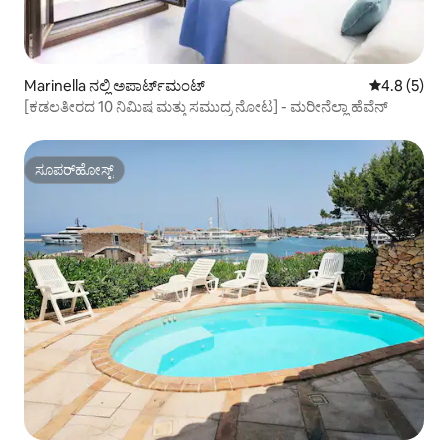
Marinella ನಲ್ಲಿ ಅಪಾರ್ಟ್‌ಮಂಟ್
5 ರಲ್ಲಿ 4.8 ಸ
4.8 (5)
[ಕಡಲತೀರದ 10 ನಿಮಿಷ ಮತ್ತು ಸಮುದ್ರ ನೋಟ] - ಮರೀನೆಲ್ಲಾ ಹೆವೆನ್
ಸೂಪರ್‌ಹೋಸ್ಟ್
ಸೂಪರ್‌ಹೋಸ್ಟ್