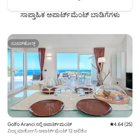
ಸಾಪ್ತಾಹಿಕ ಅಪಾರ್ಟ್‌ಮೆಂಟ್ ಬಾಡಿಗೆಗಳು
ಸೂಪರ್‌ಹೋಸ್ಟ್
ಸೂಪರ್‌ಹೋಸ್ಟ್
Golfo Aranci ನಲ್ಲಿ ಅಪಾರ್ಟ್‌ಮಂಟ್
5 ರಲ್ಲಿ 4.64 ಸರ
4.64 (25)
ವಿಲ್ಲಾ ಮಾರ್ಕೋನಿ ಅಪಾರ್ಟ್‌ಮೆಂಟ್ 12 ಅಟಿಕೊ