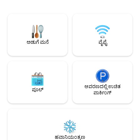
2020 ರಲ್ಲಿ 70 ಚದರ 
ಪಟ್ಟಣದ ಮೇಲ್ಛಾವಣಿಗಳ ಮೇಲಿರುವ ನಿಮ್ಮ ಬಾಲ್ಕನಿಗೆ
ಅನ್ನು ಸಂಪೂರ್ಣವಾಗಿ ನ
ಹೋಗಿ. ಬೀಚ್ ಕಿಟ್ ಸೇರಿಸಲಾಗಿದೆ. ZTL ಗೆ
ಕೊಲ್ಲಿ ಮತ್ತು ಕಡಲತ
ಹೊರಗಿದೆ, ಆದ್ದರಿಂದ ಯಾವುದೇ ಟ್ರಾಫಿಕ್
ನೆಲ ಮಹಡಿಯಲ್ಲಿರುವ 
ದಂಡಗಳಿಲ್ಲ. ಫ್ಲೋರಿಯಾನಾ ಮತ್ತು ಕ್ರಿಸ್ಟಿನಾ
ರೊಟೊಂಡೊದಿಂದ 3 ಕಿ 
ನಿರ್ವಹಿಸುತ್ತಾರೆ: ನಿಜವಾದ ವ್ಯಕ್ತಿಗಳು, ವೇಗದ
10 ಕಿ .ಮೀ.
ಪ್ರತಿಕ್ರಿಯೆಗಳು ಮತ್ತು ನಮ್ಮ ಸಾರ್ಡಿನಿಯಾ
ಪೋರ್ಟ್‌ಫೋಲಿಯೊದಲ್ಲಿ 1.550+ ಪಂಚತಾರಾ
ಅಡುಗೆ ಮನೆ
ವೈಫೈ
ವಿಮರ್ಶೆಗಳು. ಮಗುವಿನ ಸಂಪೂರ್ಣ ಸಲಕರಣೆಗಳು
ಲಭ್ಯ
ಆವರಣದಲ್ಲಿ ಉಚಿತ
ಪೂಲ್
ಪಾರ್ಕಿಂಗ್
ಹವಾನಿಯಂತ್ರಣ