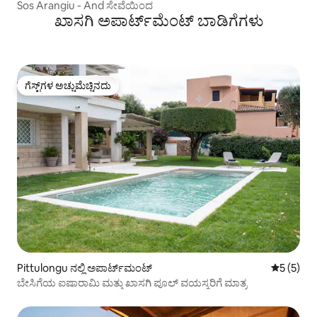
Sos Arangiu - And ಸೇವೆಯಿಂದ
ಖಾಸಗಿ ಅಪಾರ್ಟ್‌ಮೆಂಟ್ ಬಾಡಿಗೆಗಳು
ಗೆಸ್ಟ್‌ಗಳ ಅಚ್ಚುಮೆಚ್ಚಿನದು
ಗೆಸ್ಟ್‌ಗಳ ಅಚ್ಚುಮೆಚ್ಚಿನದು
Pittulongu ನಲ್ಲಿ ಅಪಾರ್ಟ್‌ಮಂಟ್
5 ರಲ್ಲಿ 5 
5 (5)
ಬೇಸಿಗೆಯ ಐಷಾರಾಮಿ ಮತ್ತು ಖಾಸಗಿ ಪೂಲ್ ವಯಸ್ಕರಿಗೆ ಮಾತ್ರ