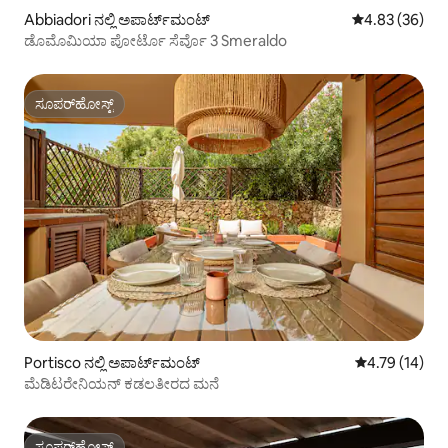
Abbiadori ನಲ್ಲಿ ಅಪಾರ್ಟ್‌ಮಂಟ್
5 ರಲ್ಲಿ 4.83 ಸರ
4.83 (36)
ಡೊಮೊಮಿಯಾ ಪೋರ್ಟೊ ಸೆರ್ವೊ 3 Smeraldo
ಸೂಪರ್‌ಹೋಸ್ಟ್
ಸೂಪರ್‌ಹೋಸ್ಟ್
Portisco ನಲ್ಲಿ ಅಪಾರ್ಟ್‌ಮಂಟ್
5 ರಲ್ಲಿ 4.79 ಸರ
4.79 (14)
ಮೆಡಿಟರೇನಿಯನ್ ಕಡಲತೀರದ ಮನೆ
ಸೂಪರ್‌ಹೋಸ್ಟ್