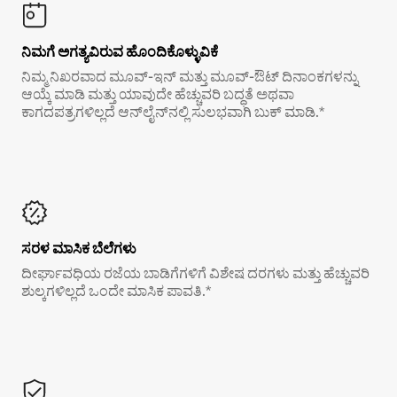
ನಿಮಗೆ ಅಗತ್ಯವಿರುವ ಹೊಂದಿಕೊಳ್ಳುವಿಕೆ
ನಿಮ್ಮ ನಿಖರವಾದ ಮೂವ್-ಇನ್ ಮತ್ತು ಮೂವ್-ಔಟ್ ದಿನಾಂಕಗಳನ್ನು
ಆಯ್ಕೆ ಮಾಡಿ ಮತ್ತು ಯಾವುದೇ ಹೆಚ್ಚುವರಿ ಬದ್ಧತೆ ಅಥವಾ
ಕಾಗದಪತ್ರಗಳಿಲ್ಲದೆ ಆನ್‌ಲೈನ್‌ನಲ್ಲಿ ಸುಲಭವಾಗಿ ಬುಕ್ ಮಾಡಿ.*
ಸರಳ ಮಾಸಿಕ ಬೆಲೆಗಳು
ದೀರ್ಘಾವಧಿಯ ರಜೆಯ ಬಾಡಿಗೆಗಳಿಗೆ ವಿಶೇಷ ದರಗಳು ಮತ್ತು ಹೆಚ್ಚುವರಿ
ಶುಲ್ಕಗಳಿಲ್ಲದೆ ಒಂದೇ ಮಾಸಿಕ ಪಾವತಿ.*