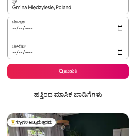
ಸ್ಥಳ
ಫಲಿತಾಂಶಗಳು ಲಭ್ಯವಿರುವಾಗ, ಅಪ್ ಮತ್ತು ಡೌನ್ ಬಾಣದ ಕೀಲಿಗಳೊಂದಿಗೆ ನ್ಯಾವಿಗೇಟ
ಚೆಕ್-ಇನ್
ಚೆಕ್-ಔಟ್
ಹುಡುಕಿ
ಹತ್ತಿರದ ಮಾಸಿಕ ಬಾಡಿಗೆಗಳು
ಗೆಸ್ಟ್‌ಗಳ ಅಚ್ಚುಮೆಚ್ಚಿನದು
ಗೆಸ್ಟ್‌ಗಳಿಗೆ ಅತಿ ಹೆಚ್ಚು ಅಚ್ಚುಮೆಚ್ಚಿನದು