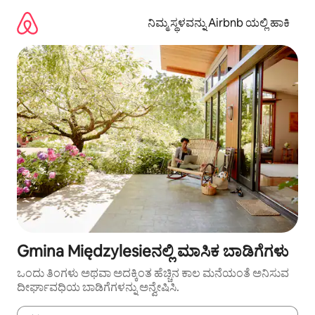
ವಿಷಯಕ್ಕೆ
ಹೋಗಿ
ನಿಮ್ಮ ಸ್ಥಳವನ್ನು Airbnb ಯಲ್ಲಿ ಹಾಕಿ
Gmina Międzylesieನಲ್ಲಿ ಮಾಸಿಕ ಬಾಡಿಗೆಗಳು
ಒಂದು ತಿಂಗಳು ಅಥವಾ ಅದಕ್ಕಿಂತ ಹೆಚ್ಚಿನ ಕಾಲ ಮನೆಯಂತೆ ಅನಿಸುವ
ದೀರ್ಘಾವಧಿಯ ಬಾಡಿಗೆಗಳನ್ನು ಅನ್ವೇಷಿಸಿ.