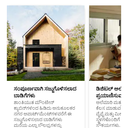
ಸಂಪೂರ್ಣವಾಗಿ ಸಜ್ಜುಗೊಳಿಸಲಾದ
ಡಿಜಿಟಲ್ ಅಲೆಮಾ
ಬಾಡಿಗೆಗಳು
ಪ್ರಯಾಣಿಸುವ ವೃತ
ಶಾಂತಿಯುತ ಮೌಂಟೇನ್
ಅಲೆಮಾರಿ ಮತ್ತು ದೂ
ಕ್ಯಾಬಿನ್‌ಗಳಿಂದ ಹಿಡಿದು ಅನುಕೂಲಕರ
ಕೆಲಸ ಮಾಡುವ ಪ್ರೊ
ನಗರ ಅಪಾರ್ಟ್‌ಮೆಂಟ್‌ಗಳವರೆಗೆ ಈ
ವೈಫೈ ಮತ್ತು ಮೀಸ
ಸಜ್ಜುಗೊಳಿಸಲಾದ ಬಾಡಿಗೆಗಳು
ಸ್ಥಳಗಳೊಂದಿಗೆ 
ಮನೆಯ ಎಲ್ಲಾ ಸೌಲಭ್ಯಗಳನ್ನು
ಸೌಕರ್ಯಗಳು.