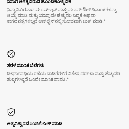
ನಿಮಗೆ ಅಗತ್ಯವಿರುವ ಹೊಂದಿಕೊಳ್ಳುವಿಕೆ
ನಿಮ್ಮ ನಿಖರವಾದ ಮೂವ್-ಇನ್ ಮತ್ತು ಮೂವ್-ಔಟ್ ದಿನಾಂಕಗಳನ್ನು
ಆಯ್ಕೆ ಮಾಡಿ ಮತ್ತು ಯಾವುದೇ ಹೆಚ್ಚುವರಿ ಬದ್ಧತೆ ಅಥವಾ
ಕಾಗದಪತ್ರಗಳಿಲ್ಲದೆ ಆನ್‌ಲೈನ್‌ನಲ್ಲಿ ಸುಲಭವಾಗಿ ಬುಕ್ ಮಾಡಿ.*
ಸರಳ ಮಾಸಿಕ ಬೆಲೆಗಳು
ದೀರ್ಘಾವಧಿಯ ರಜೆಯ ಬಾಡಿಗೆಗಳಿಗೆ ವಿಶೇಷ ದರಗಳು ಮತ್ತು ಹೆಚ್ಚುವರಿ
ಶುಲ್ಕಗಳಿಲ್ಲದೆ ಒಂದೇ ಮಾಸಿಕ ಪಾವತಿ.*
ಆತ್ಮವಿಶ್ವಾಸದೊಂದಿಗೆ ಬುಕ್ ಮಾಡಿ