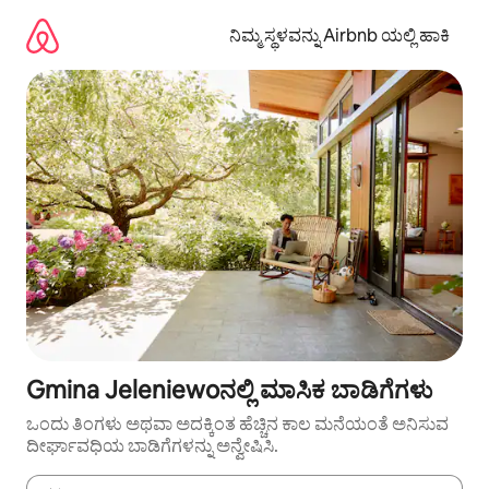
ವಿಷಯಕ್ಕೆ
ಹೋಗಿ
ನಿಮ್ಮ ಸ್ಥಳವನ್ನು Airbnb ಯಲ್ಲಿ ಹಾಕಿ
Gmina Jeleniewoನಲ್ಲಿ ಮಾಸಿಕ ಬಾಡಿಗೆಗಳು
ಒಂದು ತಿಂಗಳು ಅಥವಾ ಅದಕ್ಕಿಂತ ಹೆಚ್ಚಿನ ಕಾಲ ಮನೆಯಂತೆ ಅನಿಸುವ
ದೀರ್ಘಾವಧಿಯ ಬಾಡಿಗೆಗಳನ್ನು ಅನ್ವೇಷಿಸಿ.