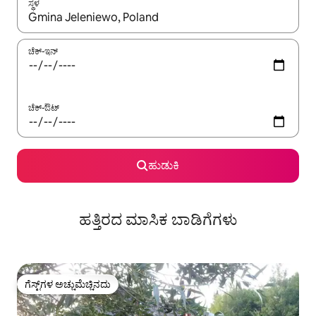
ಸ್ಥಳ
ಫಲಿತಾಂಶಗಳು ಲಭ್ಯವಿರುವಾಗ, ಅಪ್ ಮತ್ತು ಡೌನ್ ಬಾಣದ ಕೀಲಿಗಳೊಂದಿಗೆ ನ್ಯಾವಿಗೇಟ
ಚೆಕ್-ಇನ್
ಚೆಕ್-ಔಟ್
ಹುಡುಕಿ
ಹತ್ತಿರದ ಮಾಸಿಕ ಬಾಡಿಗೆಗಳು
ಗೆಸ್ಟ್‌ಗಳ ಅಚ್ಚುಮೆಚ್ಚಿನದು
ಗೆಸ್ಟ್‌ಗಳ ಅಚ್ಚುಮೆಚ್ಚಿನದು