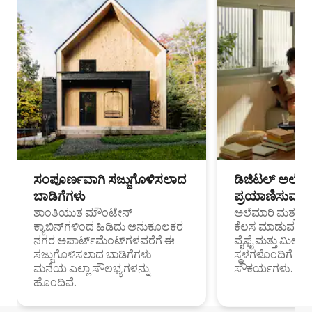
ಸಂಪೂರ್ಣವಾಗಿ ಸಜ್ಜುಗೊಳಿಸಲಾದ
ಡಿಜಿಟಲ್ ಅಲೆಮಾ
ಬಾಡಿಗೆಗಳು
ಪ್ರಯಾಣಿಸುವ ವೃತ
ಶಾಂತಿಯುತ ಮೌಂಟೇನ್
ಅಲೆಮಾರಿ ಮತ್ತು ದೂ
ಕ್ಯಾಬಿನ್‌ಗಳಿಂದ ಹಿಡಿದು ಅನುಕೂಲಕರ
ಕೆಲಸ ಮಾಡುವ ಪ್ರೊ
ನಗರ ಅಪಾರ್ಟ್‌ಮೆಂಟ್‌ಗಳವರೆಗೆ ಈ
ವೈಫೈ ಮತ್ತು ಮೀಸ
ಸಜ್ಜುಗೊಳಿಸಲಾದ ಬಾಡಿಗೆಗಳು
ಸ್ಥಳಗಳೊಂದಿಗೆ 
ಮನೆಯ ಎಲ್ಲಾ ಸೌಲಭ್ಯಗಳನ್ನು
ಸೌಕರ್ಯಗಳು.
ಹೊಂದಿವೆ.