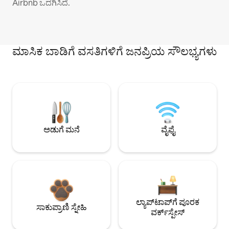
Airbnb ಒದಗಿಸಿದೆ.
ಮಾಸಿಕ ಬಾಡಿಗೆ ವಸತಿಗಳಿಗೆ ಜನಪ್ರಿಯ ಸೌಲಭ್ಯಗಳು
ಅಡುಗೆ ಮನೆ
ವೈಫೈ
ಲ್ಯಾಪ್‌ಟಾಪ್‌ಗೆ ಪೂರಕ
ಸಾಕುಪ್ರಾಣಿ ಸ್ನೇಹಿ
ವರ್ಕ್‌ಸ್ಪೇಸ್