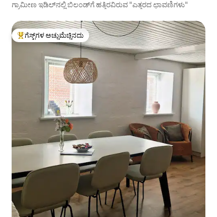
ಗ್ರಾಮೀಣ ಇಡಿಲ್‌ನಲ್ಲಿ ಬಿಲಂಡ್‌ಗೆ ಹತ್ತಿರವಿರುವ "ಎತ್ತರದ ಛಾವಣಿಗಳು"
ಗೆಸ್ಟ್‌ಗಳ ಅಚ್ಚುಮೆಚ್ಚಿನದು
ಗೆಸ್ಟ್‌ಗಳಿಗೆ ಅತಿ ಹೆಚ್ಚು ಅಚ್ಚುಮೆಚ್ಚಿನದು