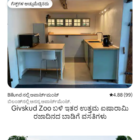
ಗೆಸ್ಟ್‌ಗಳ ಅಚ್ಚುಮೆಚ್ಚಿನದು
ಗೆಸ್ಟ್‌ಗಳ ಅಚ್ಚುಮೆಚ್ಚಿನದು
Billund ನಲ್ಲಿ ಅಪಾರ್ಟ್‌ಮಂಟ್
5 ರಲ್ಲಿ 4.88 ಸರ
4.88 (99)
ಬಿಲಂಡ್‌ನಲ್ಲಿ ಅನನ್ಯ ಅಪಾರ್ಟ್‌ಮೆಂಟ್.
Givskud Zoo ಬಳಿ ಇತರ ಉತ್ತಮ ಐಷಾರಾಮಿ
ರಜಾದಿನದ ಬಾಡಿಗೆ ವಸತಿಗಳು