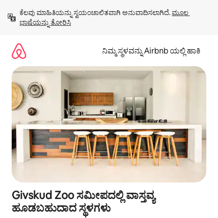
ವಿಷಯಕ್ಕೆ
ಕೆಲವು ಮಾಹಿತಿಯನ್ನು ಸ್ವಯಂಚಾಲಿತವಾಗಿ ಅನುವಾದಿಸಲಾಗಿದೆ. 
ಮೂಲ 
ಹೋಗಿ
ಭಾಷೆಯನ್ನು ತೋರಿಸಿ
ನಿಮ್ಮ ಸ್ಥಳವನ್ನು Airbnb ಯಲ್ಲಿ ಹಾಕಿ
Givskud Zoo ಸಮೀಪದಲ್ಲಿ ವಾಸ್ತವ್ಯ
ಹೂಡಬಹುದಾದ ಸ್ಥಳಗಳು