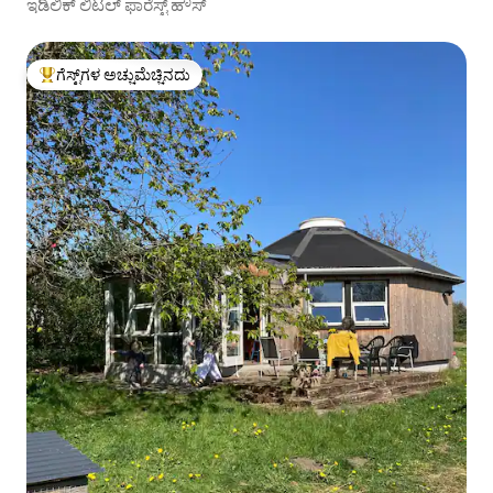
ಇಡಿಲಿಕ್ ಲಿಟಲ್ ಫಾರೆಸ್ಟ್ ಹೌಸ್
ಗೆಸ್ಟ್‌ಗಳ ಅಚ್ಚುಮೆಚ್ಚಿನದು
ಗೆಸ್ಟ್‌ಗಳಿಗೆ ಅತಿ ಹೆಚ್ಚು ಅಚ್ಚುಮೆಚ್ಚಿನದು