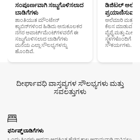
ಸಂಪೂರ್ಣವಾಗಿ ಸಜ್ಜುಗೊಳಿಸಲಾದ
ಡಿಜಿಟಲ್ ಅಲೆಮಾ
ಬಾಡಿಗೆಗಳು
ಪ್ರಯಾಣಿಸುವ ವೃತ
ಶಾಂತಿಯುತ ಮೌಂಟೇನ್
ಅಲೆಮಾರಿ ಮತ್ತು ದೂ
ಕ್ಯಾಬಿನ್‌ಗಳಿಂದ ಹಿಡಿದು ಅನುಕೂಲಕರ
ಕೆಲಸ ಮಾಡುವ ಪ್ರೊ
ನಗರ ಅಪಾರ್ಟ್‌ಮೆಂಟ್‌ಗಳವರೆಗೆ ಈ
ವೈಫೈ ಮತ್ತು ಮೀಸ
ಸಜ್ಜುಗೊಳಿಸಲಾದ ಬಾಡಿಗೆಗಳು
ಸ್ಥಳಗಳೊಂದಿಗೆ 
ಮನೆಯ ಎಲ್ಲಾ ಸೌಲಭ್ಯಗಳನ್ನು
ಸೌಕರ್ಯಗಳು.
ಹೊಂದಿವೆ.
ದೀರ್ಘಾವಧಿ ವಾಸ್ತವ್ಯಗಳ ಸೌಲಭ್ಯಗಳು ಮತ್ತು
ಸವಲತ್ತುಗಳು
ಫರ್ನಿಷ್ಡ್ ಬಾಡಿಗೆಗಳು
ಒಂದು ತಿಂಗಳು ಅಥವಾ ಅದಕ್ಕಿಂತ ಹೆಚ್ಚಿನ ಕಾಲ ಆರಾಮವಾಗಿ ವಾಸಿಸಲು