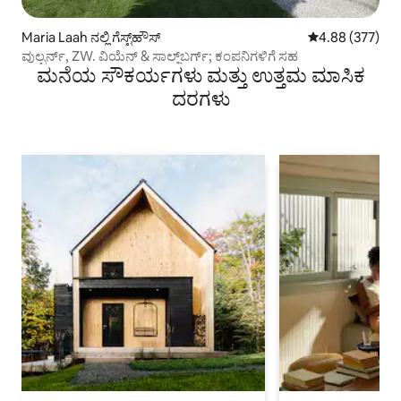
Maria Laah ನಲ್ಲಿ ಗೆಸ್ಟ್‌ಹೌಸ್
5 ರಲ್ಲಿ 4.88 ಸರಾ
4.88 (377)
ವುಲ್ಫರ್ನ್, ZW. ವಿಯೆನ್ & ಸಾಲ್ಜ್‌ಬರ್ಗ್; ಕಂಪನಿಗಳಿಗೆ ಸಹ
ಮನೆಯ ಸೌಕರ್ಯಗಳು ಮತ್ತು ಉತ್ತಮ ಮಾಸಿಕ
ದರಗಳು