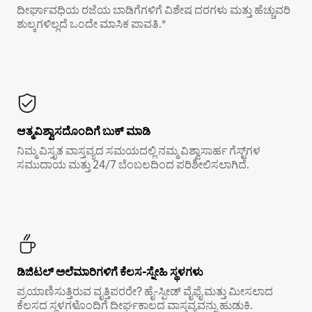
ದೀರ್ಘಾವಧಿಯ ರಜೆಯ ಬಾಡಿಗೆಗಳಿಗೆ ವಿಶೇಷ ದರಗಳು ಮತ್ತು ಹೆಚ್ಚುವರಿ
ಶುಲ್ಕಗಳಿಲ್ಲದೆ ಒಂದೇ ಮಾಸಿಕ ಪಾವತಿ.*
ಆತ್ಮವಿಶ್ವಾಸದೊಂದಿಗೆ ಬುಕ್ ಮಾಡಿ
ನಿಮ್ಮ ವಿಸ್ತೃತ ವಾಸ್ತವ್ಯದ ಸಮಯದಲ್ಲಿ ನಮ್ಮ ವಿಶ್ವಾಸಾರ್ಹ ಗೆಸ್ಟ್‌ಗಳ
ಸಮುದಾಯ ಮತ್ತು 24/7 ಬೆಂಬಲದಿಂದ ಪರಿಶೀಲಿಸಲಾಗಿದೆ.
ಡಿಜಿಟಲ್ ಅಲೆಮಾರಿಗಳಿಗೆ ಕೆಲಸ-ಸ್ನೇಹಿ ಸ್ಥಳಗಳು
ಪ್ರಯಾಣಿಸುತ್ತಿರುವ ವೃತ್ತಿಪರರೇ? ಹೈ-ಸ್ಪೀಡ್ ವೈಫೈ ಮತ್ತು ಮೀಸಲಾದ
ಕೆಲಸದ ಸ್ಥಳಗಳೊಂದಿಗೆ ದೀರ್ಘಕಾಲದ ವಾಸ್ತವ್ಯವನ್ನು ಹುಡುಕಿ.