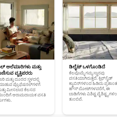
ಟಲ್ ಅಲೆಮಾರಿಗಳು ಮತ್ತು
ಡಿಲೈಟ್ ಒಳಗೊಂಡಿದೆ
ಣಿಸುವ ವೃತ್ತಿಪರರು
ಕೆಲವೊಮ್ಮೆ ಗಮ್ಯಸ್ಥಾನವು
ವಸತಿಯಾಗಿರುತ್ತದೆ. ಕ್ಲಿಫ್‌ಸೈಡ್
ರಿ ಮತ್ತು ದೂರದ ಸ್ಥಳದಲ್ಲಿ
ಕ್ಯಾಬಿನ್‌ಗಳಿಂದ ಹಿಡಿದು ಪ್ರಶಾ
ಮಾಡುವ ಪ್ರೊಫೆಷನಲ್‌ಗಳಿಗೆ
ಹೌಸ್ ಬೋಟ್‌ಗಳವರೆಗೆ, ಈ
ಮತ್ತು ಮೀಸಲಾದ ಕೆಲಸದ
ಬಾಡಿಗೆಗಳು ವಿಶಿಷ್ಟ ವೈಶಿಷ್ಟ್ಯಗಳಿ
ಗಳೊಂದಿಗೆ ಆರಾಮದಾಯಕ ವಸತಿ
ತುಂಬಿವೆ.
್ಯಗಳು.