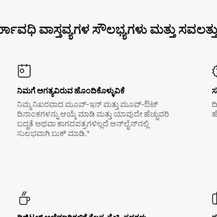
್ಘಾವಧಿ ವಾಸ್ತವ್ಯಗಳ ಸೌಲಭ್ಯಗಳು ಮತ್ತು ಸವಲತ್ತ
ನಿಮಗೆ ಅಗತ್ಯವಿರುವ ಹೊಂದಿಕೊಳ್ಳುವಿಕೆ
ಸ
ನಿಮ್ಮ ನಿಖರವಾದ ಮೂವ್-ಇನ್ ಮತ್ತು ಮೂವ್-ಔಟ್
ದ
ದಿನಾಂಕಗಳನ್ನು ಆಯ್ಕೆ ಮಾಡಿ ಮತ್ತು ಯಾವುದೇ ಹೆಚ್ಚುವರಿ
ಹ
ಬದ್ಧತೆ ಅಥವಾ ಕಾಗದಪತ್ರಗಳಿಲ್ಲದೆ ಆನ್‌ಲೈನ್‌ನಲ್ಲಿ
ಸುಲಭವಾಗಿ ಬುಕ್ ಮಾಡಿ.*