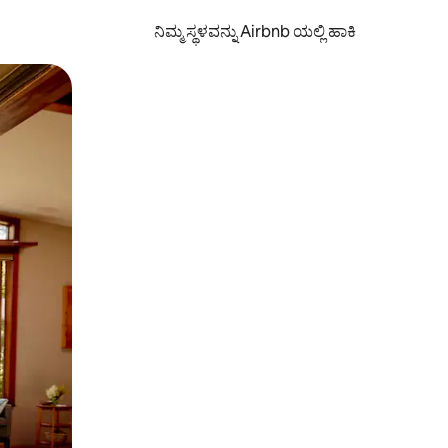
ನಿಮ್ಮ ಸ್ಥಳವನ್ನು Airbnb ಯಲ್ಲಿ ಹಾಕಿ