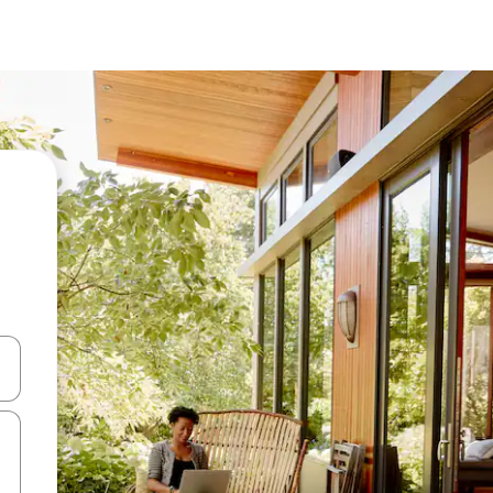
ಂದಿಗೆ ನ್ಯಾವಿಗೇಟ್ ಮಾಡಿ ಅಥವಾ ಸ್ಪರ್ಶ ಅಥವಾ ಸ್ವೈಪ್ ಗೆಸ್ಚರ್‌ಗಳ ಮೂಲಕ ಅನ್ವೇಷಿಸಿ.