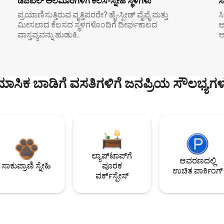
ಡಿಜಿಟಲ್ ಅಲೆಮಾರಿಗಳಿಗೆ ಕೆಲಸ-ಸ್ನೇಹಿ ಸ್ಥಳಗಳು
ಸ
ಪ್ರಯಾಣಿಸುತ್ತಿರುವ ವೃತ್ತಿಪರರೇ? ಹೈ-ಸ್ಪೀಡ್ ವೈಫೈ ಮತ್ತು
ಸ
ಮೀಸಲಾದ ಕೆಲಸದ ಸ್ಥಳಗಳೊಂದಿಗೆ ದೀರ್ಘಕಾಲದ
ಅ
ವಾಸ್ತವ್ಯವನ್ನು ಹುಡುಕಿ.
ಅ
ಮಾಸಿಕ ಬಾಡಿಗೆ ವಸತಿಗಳಿಗೆ ಜನಪ್ರಿಯ ಸೌಲಭ್ಯಗಳ
ಲ್ಯಾಪ್‌ಟಾಪ್‌ಗೆ
ಆವರಣದಲ್ಲಿ
ಸಾಕುಪ್ರಾಣಿ ಸ್ನೇಹಿ
ಪೂರಕ
ಉಚಿತ ಪಾರ್ಕಿಂಗ್
ವರ್ಕ್‌ಸ್ಪೇಸ್