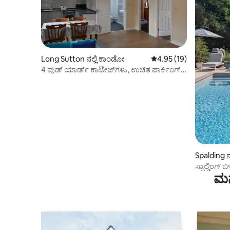
Long Sutton ನಲ್ಲಿ ಕಾಂಡೋ
5 ರಲ್ಲಿ 4.95 ಸರಾಸರಿ ರೇಟಿಂ
4.95 (19)
4 ವುಡ್ ಯಾರ್ಡ್ ಕಾಟೇಜ್‌ಗಳು, ಉಚಿತ ಪಾರ್ಕಿಂಗ್
ಹೊಂದಿರುವ 2 ಬೆಡ್‌ರೂಮ್.
Spalding ನ
ಸ್ಪಾಲ್ಡಿಂಗ
ಮನ
ಕಂಟ್ರಿಸೈಡ್ ಫ