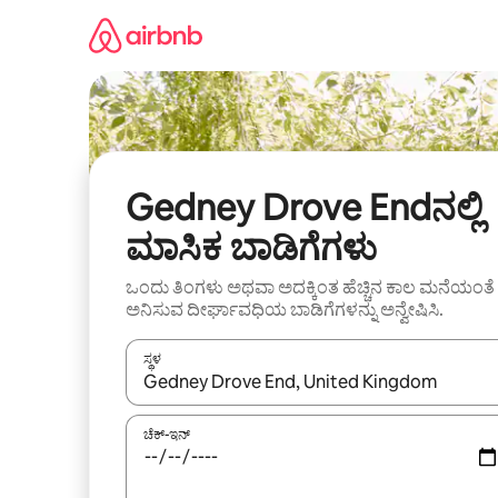
ವಿಷಯಕ್ಕೆ
ಹೋಗಿ
Gedney Drove Endನಲ್ಲಿ
ಮಾಸಿಕ ಬಾಡಿಗೆಗಳು
ಒಂದು ತಿಂಗಳು ಅಥವಾ ಅದಕ್ಕಿಂತ ಹೆಚ್ಚಿನ ಕಾಲ ಮನೆಯಂತೆ
ಅನಿಸುವ ದೀರ್ಘಾವಧಿಯ ಬಾಡಿಗೆಗಳನ್ನು ಅನ್ವೇಷಿಸಿ.
ಸ್ಥಳ
ಫಲಿತಾಂಶಗಳು ಲಭ್ಯವಿರುವಾಗ, ಅಪ್ ಮತ್ತು ಡೌನ್ ಬಾಣದ ಕೀಲಿಗಳೊ
ಚೆಕ್-ಇನ್