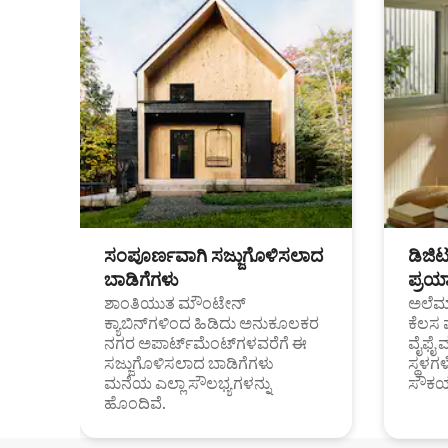
ಸಂಪೂರ್ಣವಾಗಿ ಸಜ್ಜುಗೊಳಿಸಲಾದ
ಡಿಜಿ
ಬಾಡಿಗೆಗಳು
ಪ್ರಯಾ
ಶಾಂತಿಯುತ ಮೌಂಟೇನ್
ಅಲೆಮಾ
ಕ್ಯಾಬಿನ್‌ಗಳಿಂದ ಹಿಡಿದು ಅನುಕೂಲಕರ
ಕೆಲಸ 
ನಗರ ಅಪಾರ್ಟ್‌ಮೆಂಟ್‌ಗಳವರೆಗೆ ಈ
ವೈಫೈ 
ಸಜ್ಜುಗೊಳಿಸಲಾದ ಬಾಡಿಗೆಗಳು
ಸ್ಥಳ
ಮನೆಯ ಎಲ್ಲಾ ಸೌಲಭ್ಯಗಳನ್ನು
ಸೌಕರ
ಹೊಂದಿವೆ.