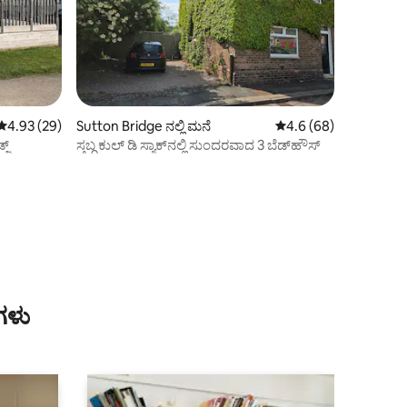
5 ರಲ್ಲಿ 4.93 ಸರಾಸರಿ ರೇಟಿಂಗ್, 29 ವಿಮರ್ಶೆಗಳು
4.93 (29)
Sutton Bridge ನಲ್ಲಿ ಮನೆ
5 ರಲ್ಲಿ 4.6 ಸರಾಸರಿ ರೇಟಿ
4.6 (68)
ಜ್
ಸ್ತಬ್ಧ ಕುಲ್ ಡಿ ಸ್ಯಾಕ್‌ನಲ್ಲಿ ಸುಂದರವಾದ 3 ಬೆಡ್‌ಹೌಸ್
ಗಳು