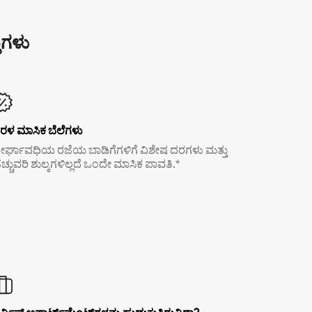
ುಗಳು
ರಳ ಮಾಸಿಕ ಬೆಲೆಗಳು
ೀರ್ಘಾವಧಿಯ ರಜೆಯ ಬಾಡಿಗೆಗಳಿಗೆ ವಿಶೇಷ ದರಗಳು ಮತ್ತು
ೆಚ್ಚುವರಿ ಶುಲ್ಕಗಳಿಲ್ಲದೆ ಒಂದೇ ಮಾಸಿಕ ಪಾವತಿ.*