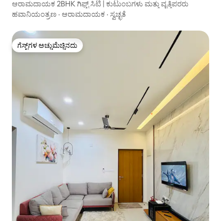
ಪಾರ್ಟ್‌ಮಂಟ್
ಆರಾಮದಾಯಕ 2BHK ಗಿಫ್ಟ್ ಸಿಟಿ | ಕುಟುಂಬಗಳು ಮತ್ತು ವೃತ್ತಿಪರರು
ಹವಾನಿಯಂತ್ರಣ
·
ಆರಾಮದಾಯಕ
·
ಸ್ವಚ್ಛತೆ
ಗೆಸ್ಟ್‌ಗಳ ಅಚ್ಚುಮೆಚ್ಚಿನದು
ಗೆಸ್ಟ್‌ಗಳ ಅಚ್ಚುಮೆಚ್ಚಿನದು