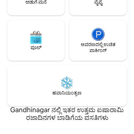
ಅಡುಗೆ ಮನೆ
ವೈಫೈ
ಸೂಕ್ತವಾಗಿದೆ
ಸೊಗಸಾದ ವಿಶ್ರಾಂತಿ
ಆವರಣದಲ್ಲಿ ಉಚಿತ
ಪೂಲ್
ಪಾರ್ಕಿಂಗ್
ಹವಾನಿಯಂತ್ರಣ
Gandhinagar ನಲ್ಲಿ ಇತರ ಉತ್ತಮ ಐಷಾರಾಮಿ
ರಜಾದಿನಗಳ ಬಾಡಿಗೆಯ ವಸತಿಗಳು