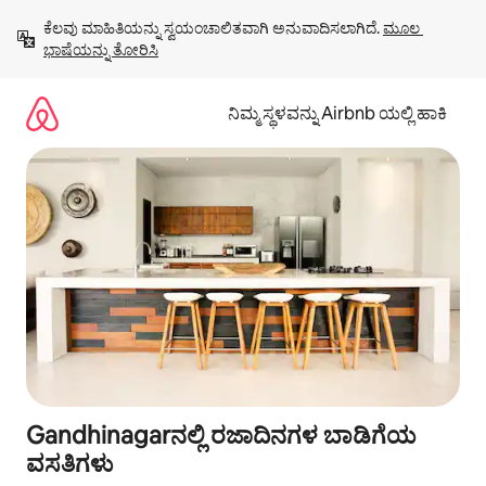
ವಿಷಯಕ್ಕೆ
ಕೆಲವು ಮಾಹಿತಿಯನ್ನು ಸ್ವಯಂಚಾಲಿತವಾಗಿ ಅನುವಾದಿಸಲಾಗಿದೆ. 
ಮೂಲ 
ಹೋಗಿ
ಭಾಷೆಯನ್ನು ತೋರಿಸಿ
ನಿಮ್ಮ ಸ್ಥಳವನ್ನು Airbnb ಯಲ್ಲಿ ಹಾಕಿ
Gandhinagarನಲ್ಲಿ ರಜಾದಿನಗಳ ಬಾಡಿಗೆಯ
ವಸತಿಗಳು