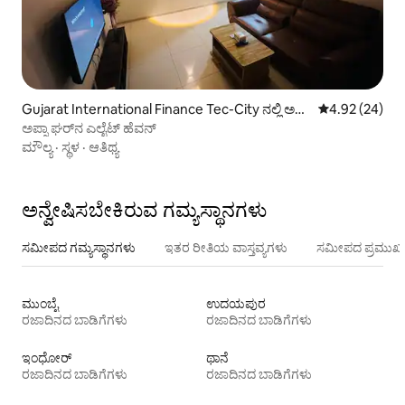
Gujarat International Finance Tec-City ನಲ್ಲಿ ಅ
5 ರಲ್ಲಿ 4.92 ಸರ
4.92 (24)
ಪಾರ್ಟ್‌ಮಂಟ್
ಅಪ್ನಾ ಘರ್‌ನ ಎಲೈಟ್ ಹೆವನ್
ಮೌಲ್ಯ
·
ಸ್ಥಳ
·
ಆತಿಥ್ಯ
ಅನ್ವೇಷಿಸಬೇಕಿರುವ ಗಮ್ಯಸ್ಥಾನಗಳು
ಸಮೀಪದ ಗಮ್ಯಸ್ಥಾನಗಳು
ಇತರ ರೀತಿಯ ವಾಸ್ತವ್ಯಗಳು
ಸಮೀಪದ ಪ್ರಮುಖ 
ಮುಂಬೈ
ಉದಯಪುರ
ರಜಾದಿನದ ಬಾಡಿಗೆಗಳು
ರಜಾದಿನದ ಬಾಡಿಗೆಗಳು
ಇಂಧೋರ್
ಥಾನೆ
ರಜಾದಿನದ ಬಾಡಿಗೆಗಳು
ರಜಾದಿನದ ಬಾಡಿಗೆಗಳು