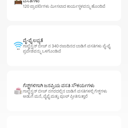
ವಸತಿಗಳು
120 ಪ್ರಾಪರ್ಟಿಗಳು ಮೀಸಲಾದ ಕಾರ್ಯಸ್ಥಳವನ್ನು ಹೊಂದಿವೆ
ವೈ-ಫೈ ಲಭ್ಯತೆ
ಗಾಲ್ವೆಸ್ಟನ್ ಬೀಚ್ ನ 340 ರಜಾದಿನದ ಬಾಡಿಗೆ ವಸತಿಗಳು ವೈ-ಫೈ
ಪ್ರವೇಶವನ್ನು ಒಳಗೊಂಡಿವೆ
ಗೆಸ್ಟ್‌ಗಳಿಗಾಗಿ ಜನಪ್ರಿಯ ವಸತಿ ಸೌಕರ್ಯಗಳು
ಗಾಲ್ವೆಸ್ಟನ್ ಬೀಚ್ ನಗರದಲ್ಲಿನ ಬಾಡಿಗೆ ವಸತಿಗಳಲ್ಲಿ ಗೆಸ್ಟ್‌ಗಳು
ಅಡುಗೆ ಮನೆ, ವೈಫೈ ಮತ್ತು ಪೂಲ್ ಪ್ರೀತಿಸುತ್ತಾರೆ