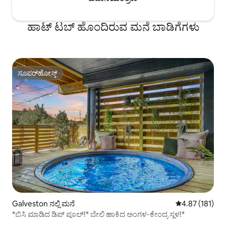
ಹಾಟ್ ಟಬ್ ಹೊಂದಿರುವ ಮನೆ ಬಾಡಿಗೆಗಳು
ಸೂಪರ್‌ಹೋಸ್ಟ್
ಸೂಪರ್‌ಹೋಸ್ಟ್
Galveston ನಲ್ಲಿ ಮನೆ
5 ರಲ್ಲಿ 4.87 ಸರಾ
4.87 (181)
*ಬಿಸಿ ಮಾಡಿದ ಡಿಪ್ ಪೂಲ್!* ಬೇಲಿ ಹಾಕಿದ ಅಂಗಳ-ಕೇಂದ್ರ ಸ್ಥಳ!*