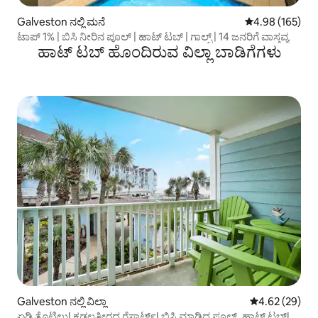
Galveston ನಲ್ಲಿ ಮನೆ
5 ರಲ್ಲಿ 4.98 ಸರಾ
4.98 (165)
ಟಾಪ್ 1% | ಬಿಸಿ ನೀರಿನ ಪೂಲ್ | ಹಾಟ್ ಟಬ್ | ಗಾಲ್ಫ್ | 14 ಜನರಿಗೆ ವಾಸ್ತವ್ಯ
ಹಾಟ್ ಟಬ್ ಹೊಂದಿರುವ ವಿಲ್ಲಾ ಬಾಡಿಗೆಗಳು
Galveston ನಲ್ಲಿ ವಿಲ್ಲಾ
5 ರಲ್ಲಿ 4.62 ಸರ
4.62 (29)
ಏಡಿ ತೊಟ್ಟಿಲು! ಕಡಲತೀರದ ರೆಸಾರ್ಟ್! ಬಿಸಿ ಮಾಡಿದ ಪೂಲ್, ಹಾಟ್ ಟಬ್!