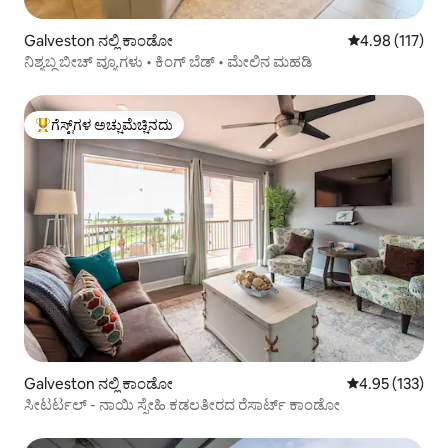
Galveston ನಲ್ಲಿ ಕಾಂಡೋ
5 ರಲ್ಲಿ 4.98 ಸರಾ
4.98 (117)
ನಿಶ್ಯಬ್ದ ಬೀಚ್ ವ್ಯೂಗಳು • ಕಿಂಗ್ ಬೆಡ್ • ಮೇಲಿನ ಮಹಡಿ
ಗೆಸ್ಟ್‌ಗಳ ಅಚ್ಚುಮೆಚ್ಚಿನದು
ಗೆಸ್ಟ್‌ಗಳಿಗೆ ಅತಿ ಹೆಚ್ಚು ಅಚ್ಚುಮೆಚ್ಚಿನದು
Galveston ನಲ್ಲಿ ಕಾಂಡೋ
5 ರಲ್ಲಿ 4.95 ಸರಾ
4.95 (133)
ಸೀಟರ್ಟಲ್ - ನಾಯಿ ಸ್ನೇಹಿ ಕಡಲತೀರದ ರೆಸಾರ್ಟ್ ಕಾಂಡೋ