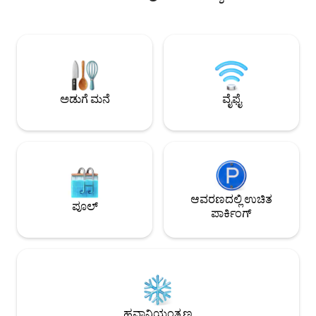
ಸಂಪೂರ್ಣವಾಗಿ ಸಂಗ್ರಹವಾಗಿರುವ ಅಡುಗೆಮನೆ ಮತ್ತು
ಆಟಗಳಿಗಾಗಿ ಹೈ-ಸ್ಪೀಡ್
ಪೂರ್ಣ ಗಾತ್ರದ ವಾಷರ್ ಮತ್ತು ಡ್ರೈಯರ್ ಅನ್ನು
ಪ್ರತ್ಯೇಕ ಪ್ರವೇಶದ್ವಾರಗಳ
ಹೊಂದಿದೆ. ಕಿಂಗ್ ಮೆಮೊರಿ ಫೋಮ್ ಬೆಡ್,
ಸೌಂಡ್ ಪ್ರೂಫಿಂಗ್ ಹೊಂದಿ
ಬ್ಲ್ಯಾಕ್‌ಔಟ್ ಪರದೆಗಳು, ವೇಗದ ವೈಫೈ ಮತ್ತು ಎರಡು
ಆಗಿ ವಿನ್ಯಾಸಗೊಳಿಸಲ
4K ಸ್ಮಾರ್ಟ್ ಟಿವಿಗಳೊಂದಿಗೆ, ಇದು ಯಾವುದೇ
1 ನೇ ಮಹಡಿಯಾಗಿದೆ. 
ಪ್ರವಾಸಿಗರಿಗೆ ಪರಿಪೂರ್ಣ ವಿಹಾರವಾಗಿದೆ! *HOA:
ಪ್ರಯಾಣಿಸುವ ಮತ್ತು ಎ
ಪ್ರತಿ ವಾಹನಕ್ಕೆ $40 ಶುಲ್ಕದ ಅಗತ್ಯವಿದೆ. ಗರಿಷ್ಠ 2
ಮಾಲೀಕರಿಗಾಗಿ ಆಗಿದೆ. ಅಸ್
ಅಡುಗೆ ಮನೆ
ವೈಫೈ
ಕಾರುಗಳು. ಬುಕ್ ಮಾಡಲು 21 ವರ್ಷ
ಸಾಮಾನ್ಯವಾಗಿ ಅದೃಶ್ಯವಾ
ವಯಸ್ಸಿನವರಾಗಿರಬೇಕು.
ಲಭ್ಯವಿದೆ.
ಆವರಣದಲ್ಲಿ ಉಚಿತ
ಪೂಲ್
ಪಾರ್ಕಿಂಗ್
ಹವಾನಿಯಂತ್ರಣ