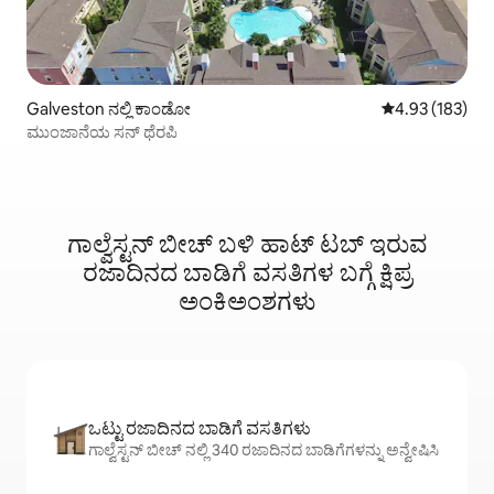
Galveston ನಲ್ಲಿ ಕಾಂಡೋ
5 ರಲ್ಲಿ 4.93 ಸರಾ
4.93 (183)
ಮುಂಜಾನೆಯ ಸನ್ ಥೆರಪಿ
ಗಾಲ್ವೆಸ್ಟನ್ ಬೀಚ್ ಬಳಿ ಹಾಟ್ ‌ಟಬ್ ಇರುವ
ರಜಾದಿನದ ಬಾಡಿಗೆ ವಸತಿಗಳ ಬಗ್ಗೆ ಕ್ಷಿಪ್ರ
ಅಂಕಿಅಂಶಗಳು
ಒಟ್ಟು ರಜಾದಿನದ ಬಾಡಿಗೆ ವಸತಿಗಳು
ಗಾಲ್ವೆಸ್ಟನ್ ಬೀಚ್ ನಲ್ಲಿ 340 ರಜಾದಿನದ ಬಾಡಿಗೆಗಳನ್ನು ಅನ್ವೇಷಿಸಿ