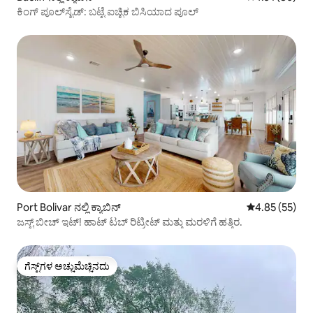
ಕಿಂಗ್ ಪೂಲ್‌ಸೈಡ್: ಬಟ್ಟೆ ಐಚ್ಛಿಕ ಬಿಸಿಯಾದ ಪೂಲ್
Port Bolivar ನಲ್ಲಿ ಕ್ಯಾಬಿನ್
5 ರಲ್ಲಿ 4.85 ಸರ
4.85 (55)
ಜಸ್ಟ್ ಬೀಚ್ ಇಟ್! ಹಾಟ್ ಟಬ್ ರಿಟ್ರೀಟ್ ಮತ್ತು ಮರಳಿಗೆ ಹತ್ತಿರ.
ಗೆಸ್ಟ್‌ಗಳ ಅಚ್ಚುಮೆಚ್ಚಿನದು
ಗೆಸ್ಟ್‌ಗಳ ಅಚ್ಚುಮೆಚ್ಚಿನದು