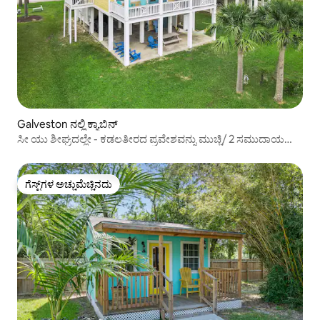
Galveston ನಲ್ಲಿ ಕ್ಯಾಬಿನ್
ಸೀ ಯು ಶೀಘ್ರದಲ್ಲೇ - ಕಡಲತೀರದ ಪ್ರವೇಶವನ್ನು ಮುಚ್ಚಿ/ 2 ಸಮುದಾಯ
ಪೋ
ಗೆಸ್ಟ್‌ಗಳ ಅಚ್ಚುಮೆಚ್ಚಿನದು
ಗೆಸ್ಟ್‌ಗಳ ಅಚ್ಚುಮೆಚ್ಚಿನದು