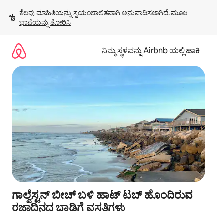
ವಿಷಯಕ್ಕೆ
ಕೆಲವು ಮಾಹಿತಿಯನ್ನು ಸ್ವಯಂಚಾಲಿತವಾಗಿ ಅನುವಾದಿಸಲಾಗಿದೆ. 
ಮೂಲ 
ಹೋಗಿ
ಭಾಷೆಯನ್ನು ತೋರಿಸಿ
ನಿಮ್ಮ ಸ್ಥಳವನ್ನು Airbnb ಯಲ್ಲಿ ಹಾಕಿ
ಗಾಲ್ವೆಸ್ಟನ್ ಬೀಚ್ ಬಳಿ ಹಾಟ್ ಟಬ್ ಹೊಂದಿರುವ
ರಜಾದಿನದ ಬಾಡಿಗೆ ವಸತಿಗಳು