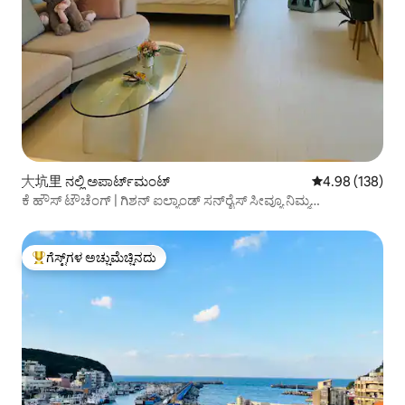
大坑里 ನಲ್ಲಿ ಅಪಾರ್ಟ್‌ಮಂಟ್
5 ರಲ್ಲಿ 4.98 ಸರಾ
4.98 (138)
ಕೆ ಹೌಸ್ ಟೌಚೆಂಗ್ | ಗಿಶನ್ ಐಲ್ಯಾಂಡ್ ಸನ್‌ರೈಸ್ ಸೀವ್ಯೂ ನಿಮ್ಮ
ಹೆಜ್ಜೆಗುರುತುಗಳನ್ನು ನಿಧಾನಗೊಳಿಸುವುದರೊಂದಿಗೆ ಸಂಪೂರ್ಣವಾಗಿ
ಒಳ್ಳೆಯದು
ಗೆಸ್ಟ್‌ಗಳ ಅಚ್ಚುಮೆಚ್ಚಿನದು
ಗೆಸ್ಟ್‌ಗಳಿಗೆ ಅತಿ ಹೆಚ್ಚು ಅಚ್ಚುಮೆಚ್ಚಿನದು