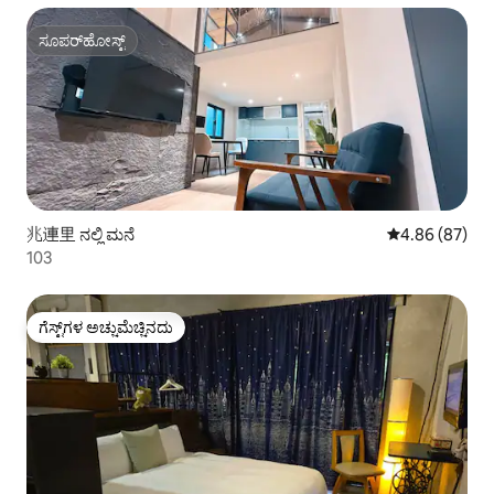
ಸೂಪರ್‌ಹೋಸ್ಟ್
ಸೂಪರ್‌ಹೋಸ್ಟ್
兆連里 ನಲ್ಲಿ ಮನೆ
5 ರಲ್ಲಿ 4.86 ಸರ
4.86 (87)
103
ಗೆಸ್ಟ್‌ಗಳ ಅಚ್ಚುಮೆಚ್ಚಿನದು
ಗೆಸ್ಟ್‌ಗಳ ಅಚ್ಚುಮೆಚ್ಚಿನದು