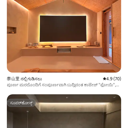
泰山里 ನಲ್ಲಿ ಗುಡಿಸಲು
5 ರಲ್ಲಿ 4.9 ಸರ
4.9 (70)
ಪೂರ್ಣ ಮರದೊಂದಿಗೆ ಸಂಪೂರ್ಣವಾಗಿ ಬುದ್ಧಿವಂತ ಕಾಟೇಜ್ "ಫೋಯಿ",
ಸ್ವಂತ ಉದ್ಯಾನಕ್ಕೆ ಬೆಚ್ಚಗಿನ ಮಣ್ಣು, ಬಬಲ್ ಫೂಟ್ ಪೂಲ್, ದೊಡ್ಡ ಸ್ನಾನಗೃಹ
ಮತ್ತು ಮಲಗುವ ಟೋಫು ಹಾಸಿಗೆ
ಸೂಪರ್‌ಹೋಸ್ಟ್
ಸೂಪರ್‌ಹೋಸ್ಟ್