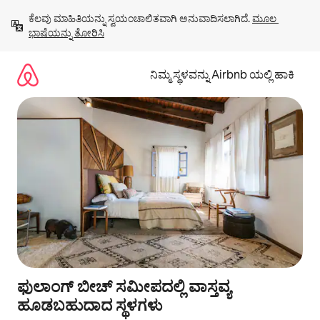
ವಿಷಯಕ್ಕೆ
ಕೆಲವು ಮಾಹಿತಿಯನ್ನು ಸ್ವಯಂಚಾಲಿತವಾಗಿ ಅನುವಾದಿಸಲಾಗಿದೆ. 
ಮೂಲ 
ಹೋಗಿ
ಭಾಷೆಯನ್ನು ತೋರಿಸಿ
ನಿಮ್ಮ ಸ್ಥಳವನ್ನು Airbnb ಯಲ್ಲಿ ಹಾಕಿ
ಫುಲಾಂಗ್ ಬೀಚ್ ಸಮೀಪದಲ್ಲಿ ವಾಸ್ತವ್ಯ
ಹೂಡಬಹುದಾದ ಸ್ಥಳಗಳು