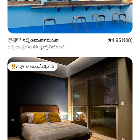
野柳里 ನಲ್ಲಿ ಅಪಾರ್ಟ್‌ಮಂಟ್
5 ರಲ್ಲಿ 4.95 ಸರಾ
4.95 (108)
ಅಕ್ಕಿ ಧಾನ್ಯಗಳು @ ವೈಲ್ಡ್ ವಿಲ್ಲೋಸ್
ಗೆಸ್ಟ್‌ಗಳ ಅಚ್ಚುಮೆಚ್ಚಿನದು
ಗೆಸ್ಟ್‌ಗಳಿಗೆ ಅತಿ ಹೆಚ್ಚು ಅಚ್ಚುಮೆಚ್ಚಿನದು