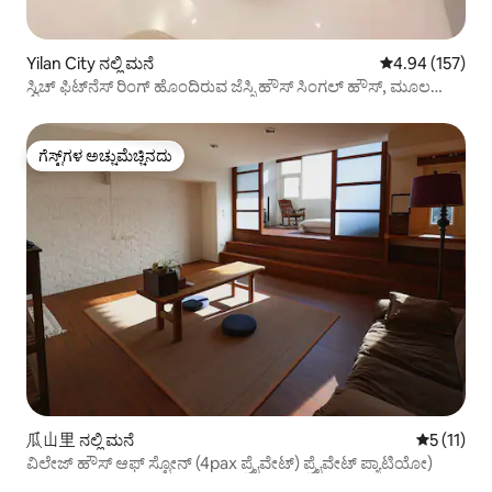
Yilan City ನಲ್ಲಿ ಮನೆ
5 ರಲ್ಲಿ 4.94 ಸರಾ
4.94 (157)
ಸ್ವಿಚ್ ಫಿಟ್‌ನೆಸ್ ರಿಂಗ್ ಹೊಂದಿರುವ ಜೆಸ್ಸಿ ಹೌಸ್ ಸಿಂಗಲ್ ಹೌಸ್, ಮೂಲ
ಸೌಂಡ್ ಒರಿಜಿನಲ್ ಶಾಡೋ KTV, ಎಲೆಕ್ಟ್ರಿಕ್ ಮಹ್‌ಜಾಂಗ್, ಪೂಲ್ ಟೇಬಲ್
ದಯವಿಟ್ಟು ಮನೆ ನಿಯಮಗಳನ್ನು ಓದಿ
ಗೆಸ್ಟ್‌ಗಳ ಅಚ್ಚುಮೆಚ್ಚಿನದು
ಗೆಸ್ಟ್‌ಗಳ ಅಚ್ಚುಮೆಚ್ಚಿನದು
瓜山里 ನಲ್ಲಿ ಮನೆ
5 ರಲ್ಲಿ 5 ಸ
5 (11)
ವಿಲೇಜ್ ಹೌಸ್ ಆಫ್ ಸ್ಟೋನ್ (4pax ಪ್ರೈವೇಟ್) ಪ್ರೈವೇಟ್ ಪ್ಯಾಟಿಯೋ)