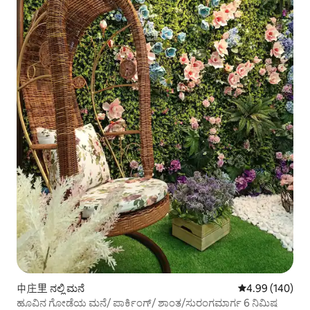
中庄里 ನಲ್ಲಿ ಮನೆ
5 ರಲ್ಲಿ 4.99 ಸರಾ
4.99 (140)
ಹೂವಿನ ಗೋಡೆಯ ಮನೆ/ ಪಾರ್ಕಿಂಗ್/ ಶಾಂತ/ಸುರಂಗಮಾರ್ಗ 6 ನಿಮಿಷ