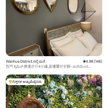
Wanhua District ನಲ್ಲಿ ಮನೆ
5 ರಲ್ಲಿ 4.98 ಸರಾ
4.98 (146)
西門 ಕ್ಸಿಮೆನ್ 捷運步行4分鐘,高樓層好安靜- ಮನೆಯಿಂದ
ದೂರದಲ್ಲಿರುವ ಉರ್ ಮನೆ
ಗೆಸ್ಟ್‌ಗಳ ಅಚ್ಚುಮೆಚ್ಚಿನದು
ಗೆಸ್ಟ್‌ಗಳಿಗೆ ಅತಿ ಹೆಚ್ಚು ಅಚ್ಚುಮೆಚ್ಚಿನದು