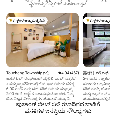
ಸ್ಥಳಗಳನ್ನು ಹೆಚ್ಚು ರೇಟ್ ಮಾಡಲಾಗುತ್ತದೆ.
ಗೆಸ್ಟ್‌ಗಳ ಅಚ್ಚುಮೆಚ್ಚಿನದು
ಗೆಸ್ಟ್‌ಗಳ ಅಚ್ಚುಮೆಚ್
ಗೆಸ್ಟ್‌ಗಳಿಗೆ ಅತಿ ಹೆಚ್ಚು ಅಚ್ಚುಮೆಚ್ಚಿನದು
ಗೆಸ್ಟ್‌ಗಳಿಗೆ ಅತಿ ಹೆಚ್ಚು
Toucheng Township ನಲ್ಲಿ
5 ರಲ್ಲಿ 4.94 ಸರಾಸರಿ ರೇಟಿಂಗ್, 457 ವಿ
4.94 (457)
惠好村 ನಲ್ಲಿ ಮನೆ
ಕಾಂಡೋ
ಹಾಟ್ ಟಬ್, ರೂಫ್‌ಟಾಪ್ ಇನ್ಫಿನಿಟಿ ಪೂಲ್, ಎತ್ತರದ
2-7 ಜನರ ಸಣ್ಣ ತೋಟದ ಮ
ಅಜೇಯ ರಾತ್ರಿ ನೋಟ, ಪರ್ವತ ನೋಟ, ಸಮುದ್ರ
ಮಾಡಬಹುದು) ಯಿಲಾನ್ ವಿ
※ ನಮ್ಮ ಪ್ರಾಪರ್ಟಿಯಲ್ಲಿ ಚೆಕ್-ಇನ್ ಸಮಯ ಬೆಳಿಗ್ಗೆ
ಸವಾರರು ಲಭ್ಯವಿದ್ದಾರೆ,
ನೋಟ, ಉಚಿತ ಫ್ಲಾಟ್ ಪಾರ್ಕಿಂಗ್, ಸ್ವಯಂ ಚೆಕ್-ಇನ್
ಪಾರ್ಕ್/ಪ್ರಿಫೆಕ್ಚರಲ್ ಸರ
6:00 ಗಂಟೆ ಮತ್ತು ಚೆಕ್-ಔಟ್ ಸಮಯ ಮಧ್ಯಾಹ್ನ
ಔಟ್ ಮಾಡಿ, ಯಿಲಾನ್ ನಿ
ಹೊಂದಿರುವ "ಲೈಟ್ ಟ್ರಾವೆಲ್ ಆನ್ಸೆನ್" ರೂಮ್
ಬೊಟಾನಿಕಲ್ ಗಾರ್ಡನ್/
2:00 ಗಂಟೆ.ಅತ್ಯಂತ ಸಹಾನುಭೂತಿಯ ಬೆಲೆ. ನಿಮ್ಮ
ಮತ್ತು ಡ್ರಾಪ್‌ಆಫ್ ಮಾಡಿ ಯಿಲಾನ್ ನಗ
ಟು ತೈಪಿಂಗ್ ಮೌಂಟೇನ್ 
ಬಿಡುವಿಲ್ಲದ ವೇಳಾಪಟ್ಟಿಗಳ ಹೊರತಾಗಿಯೂ, ವಿಶ್ರಾಂತಿ
ಹೊರವಲಯದಲ್ಲಿದೆ, ಯಿ
ಫುಲಾಂಗ್ ಬೀಚ್ ಬಳಿ ರಜಾದಿನದ ಬಾಡಿಗೆ
ಪಡೆಯಲು ಮತ್ತು ಆರಾಮವಾಗಿರಲು ನೀವು ಇಲ್ಲಿಗೆ
ಬ್ಯುಸಿನೆಸ್ ಡಿಸ್ಟ್ರಿಕ್ಟ್, ಯ
ಬರಬಹುದು ಎಂದು ನಾನು ಭಾವಿಸುತ್ತೇನೆ. ರಾತ್ರಿಯಲ್ಲಿ,
ನಿಮಿಷಗಳ ಡ್ರೈವ್ ಮತ್
ವಸತಿಗಳ ಜನಪ್ರಿಯ ಸೌಲಭ್ಯಗಳು
ನೀವು ಪರದೆಗಳನ್ನು ತೆರೆದಾಗ, ನಕ್ಷತ್ರಗಳಿಂದ ಕೂಡಿದ
ದೂರದಲ್ಲಿಲ್ಲ.ಹಗಲಿನಲ್ಲ