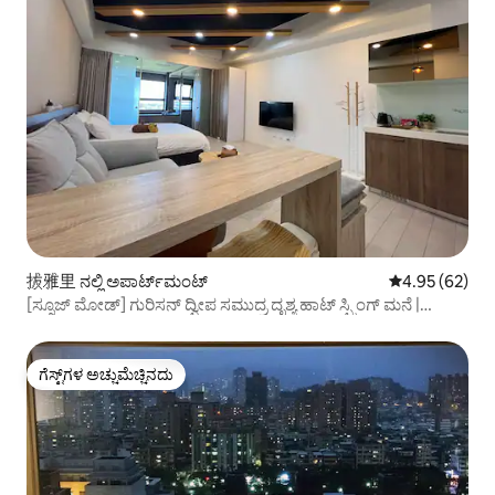
拔雅里 ನಲ್ಲಿ ಅಪಾರ್ಟ್‌ಮಂಟ್
5 ರಲ್ಲಿ 4.95 ಸರ
4.95 (62)
[ಸ್ನೂಜ್ ಮೋಡ್] ಗುರಿಸನ್ ದ್ವೀಪ ಸಮುದ್ರ ದೃಶ್ಯ ಹಾಟ್ ಸ್ಪ್ರಿಂಗ್ ಮನೆ |
ಹೋಟೆಲ್ ಶೈಲಿಯ ನಿರ್ವಹಣೆ | ವುಶಿ ಬಂದರು | ಲ್ಯಾನ್‌ಯಾಂಗ್ ಮ್ಯೂಸಿಯಂ
| ವೈಟ್ ಟೈಗರ್ | ಟೌಚೆಂಗ್ | ಸ್ನೂಜ್ ಮೋಡ್
ಗೆಸ್ಟ್‌ಗಳ ಅಚ್ಚುಮೆಚ್ಚಿನದು
ಗೆಸ್ಟ್‌ಗಳ ಅಚ್ಚುಮೆಚ್ಚಿನದು