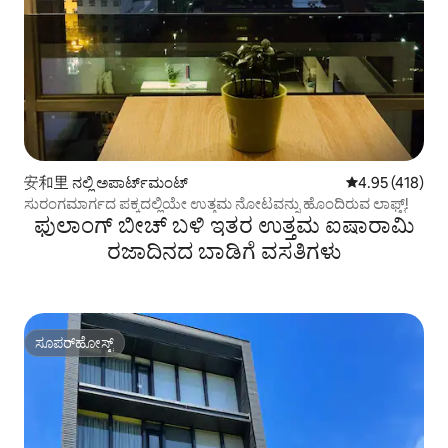
安和里 ನಲ್ಲಿ ಅಪಾರ್ಟ್‌ಮಂಟ್
5 ರಲ್ಲಿ 4.95 ಸರಾ
4.95 (418)
ಸುರಂಗಮಾರ್ಗದ ಪಕ್ಕದಲ್ಲಿಯೇ ಉತ್ತಮ ನೋಟವನ್ನು ಹೊಂದಿರುವ ಲಾಫ್ಟ್!
ಫುಲಾಂಗ್ ಬೀಚ್ ಬಳಿ ಇತರ ಉತ್ತಮ ಐಷಾರಾಮಿ
ರಜಾದಿನದ ಬಾಡಿಗೆ ವಸತಿಗಳು
ಸೂಪರ್‌ಹೋಸ್ಟ್
ಸೂಪರ್‌ಹೋಸ್ಟ್