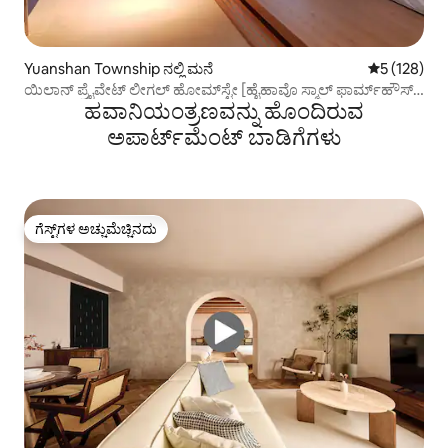
Yuanshan Township ನಲ್ಲಿ ಮನೆ
5 ರಲ್ಲಿ 5 ಸರಾ
5 (128)
ಯಿಲಾನ್ ಪ್ರೈವೇಟ್ ಲೀಗಲ್ ಹೋಮ್‌ಸ್ಟೇ [ಹೈಹಾವೊ ಸ್ಮಾಲ್ ಫಾರ್ಮ್‌ಹೌಸ್]
ಹವಾನಿಯಂತ್ರಣವನ್ನು ಹೊಂದಿರುವ
ಇಡಿಲಿಕ್ ಟ್ರಿಪ್
ಅಪಾರ್ಟ್‌ಮೆಂಟ್‌ ಬಾಡಿಗೆಗಳು
ಗೆಸ್ಟ್‌ಗಳ ಅಚ್ಚುಮೆಚ್ಚಿನದು
ಗೆಸ್ಟ್‌ಗಳ ಅಚ್ಚುಮೆಚ್ಚಿನದು