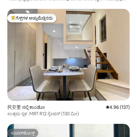
ಕಾಣಿಸುತ್ತದೆ | ಗುಯಿಶಾನ್ ದ್ವೀಪದಲ್ಲಿ ಸೂರ್ಯೋದಯ
ಗೆಸ್ಟ್‌ಗಳ ಅಚ್ಚುಮೆಚ್ಚಿನದು
ಗೆಸ್ಟ್‌ಗಳಿಗೆ ಅತಿ ಹೆಚ್ಚು ಅಚ್ಚುಮೆಚ್ಚಿನದು
民安里 ನಲ್ಲಿ ಕಾಂಡೋ
5 ರಲ್ಲಿ 4.96 ಸರಾ
4.96 (137)
ಉತ್ತಮ ಸ್ಥಳ .MRT R12 ಸ್ಟೇಷನ್ (130 ಮೀ)
ಸೂಪರ್‌ಹೋಸ್ಟ್
ಸೂಪರ್‌ಹೋಸ್ಟ್