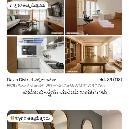
ಗೆಸ್ಟ್‌ಗಳ ಅಚ್ಚುಮೆಚ್ಚಿನದು
ಗೆಸ್ಟ್‌ಗಳ ಅಚ್ಚುಮೆಚ್ಚಿನದು
Da’an District ನಲ್ಲಿ ಕಾಂಡೋ
5 ರಲ್ಲಿ 4.89 ಸರಾ
4.89 (118)
5B3b ಡ್ರೀಮ್ ಹೋಮ್, 257 ಚದರ ಮೀಟರ್/MRT ಗೆ 3 ನಿಮಿಷ
ಕುಟುಂಬ-ಸ್ನೇಹಿ ಮನೆಯ ಬಾಡಿಗೆಗಳು
ಗೆಸ್ಟ್‌ಗಳ ಅಚ್ಚುಮೆಚ್ಚಿನದು
ಗೆಸ್ಟ್‌ಗಳಿಗೆ ಅತಿ ಹೆಚ್ಚು ಅಚ್ಚುಮೆಚ್ಚಿನದು