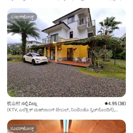
ರಸ್ತೆ ಪಾರ್ಕಿಂಗ್‌ಗೆ ಎಲ್ಲಿ ಮಾರ್ಗದರ್ಶನ ನೀಡಬೇಕು)
ಸೂಪರ್‌ಹೋಸ್ಟ್
ಸೂಪರ್‌ಹೋಸ್ಟ್
枕山村 ನಲ್ಲಿ ವಿಲ್ಲಾ
5 ರಲ್ಲಿ 4.95 ಸರ
4.95 (38)
(KTV, ಎಲೆಕ್ಟ್ರಿಕ್ ಮಹ್‌ಜಾಂಗ್ ಟೇಬಲ್, ನಿಂಟೆಂಡೊ ಸ್ವಿಚ್‌ನೊಂದಿಗೆ),
ಅಡುಗೆಮನೆಗೆ ಪ್ರವೇಶ
ಸೂಪರ್‌ಹೋಸ್ಟ್
ಸೂಪರ್‌ಹೋಸ್ಟ್