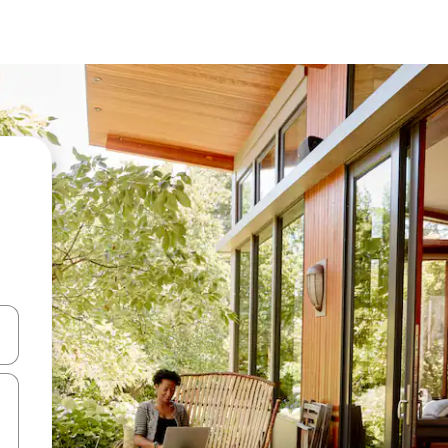
ಂದಿಗೆ ನ್ಯಾವಿಗೇಟ್ ಮಾಡಿ ಅಥವಾ ಸ್ಪರ್ಶ ಅಥವಾ ಸ್ವೈಪ್ ಗೆಸ್ಚರ್‌ಗಳ ಮೂಲಕ ಅನ್ವೇಷಿಸಿ.