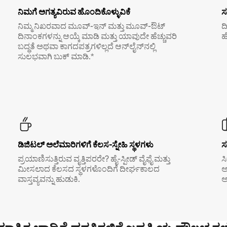
ನಿಮಗೆ ಅಗತ್ಯವಿರುವ ಹೊಂದಿಕೊಳ್ಳುವಿಕೆ
ಸ
ನಿಮ್ಮ ನಿಖರವಾದ ಮೂವ್-ಇನ್ ಮತ್ತು ಮೂವ್-ಔಟ್
ದ
ದಿನಾಂಕಗಳನ್ನು ಆಯ್ಕೆ ಮಾಡಿ ಮತ್ತು ಯಾವುದೇ ಹೆಚ್ಚುವರಿ
ಹ
ಬದ್ಧತೆ ಅಥವಾ ಕಾಗದಪತ್ರಗಳಿಲ್ಲದೆ ಆನ್‌ಲೈನ್‌ನಲ್ಲಿ
ಸುಲಭವಾಗಿ ಬುಕ್ ಮಾಡಿ.*
ಡಿಜಿಟಲ್ ಅಲೆಮಾರಿಗಳಿಗೆ ಕೆಲಸ-ಸ್ನೇಹಿ ಸ್ಥಳಗಳು
ಸ
ಪ್ರಯಾಣಿಸುತ್ತಿರುವ ವೃತ್ತಿಪರರೇ? ಹೈ-ಸ್ಪೀಡ್ ವೈಫೈ ಮತ್ತು
ಸ
ಮೀಸಲಾದ ಕೆಲಸದ ಸ್ಥಳಗಳೊಂದಿಗೆ ದೀರ್ಘಕಾಲದ
ಅ
ವಾಸ್ತವ್ಯವನ್ನು ಹುಡುಕಿ.
ಅ