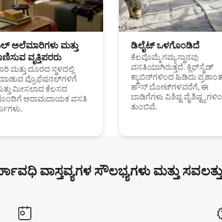
ಟಲ್ ಅಲೆಮಾರಿಗಳು ಮತ್ತು
ಡಿಲೈಟ್ ಒಳಗೊಂಡಿದೆ
ಣಿಸುವ ವೃತ್ತಿಪರರು
ಕೆಲವೊಮ್ಮೆ ಗಮ್ಯಸ್ಥಾನವು
ವಸತಿಯಾಗಿರುತ್ತದೆ. ಕ್ಲಿಫ್‌ಸೈಡ್
ರಿ ಮತ್ತು ದೂರದ ಸ್ಥಳದಲ್ಲಿ
ಕ್ಯಾಬಿನ್‌ಗಳಿಂದ ಹಿಡಿದು ಪ್ರಶಾ
ಮಾಡುವ ಪ್ರೊಫೆಷನಲ್‌ಗಳಿಗೆ
ಹೌಸ್ ಬೋಟ್‌ಗಳವರೆಗೆ, ಈ
ಮತ್ತು ಮೀಸಲಾದ ಕೆಲಸದ
ಬಾಡಿಗೆಗಳು ವಿಶಿಷ್ಟ ವೈಶಿಷ್ಟ್ಯಗಳಿ
ಗಳೊಂದಿಗೆ ಆರಾಮದಾಯಕ ವಸತಿ
ತುಂಬಿವೆ.
್ಯಗಳು.
್ಘಾವಧಿ ವಾಸ್ತವ್ಯಗಳ ಸೌಲಭ್ಯಗಳು ಮತ್ತು ಸವಲತ್ತ