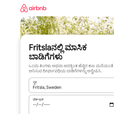
ವಿಷಯಕ್ಕೆ
ಹೋಗಿ
Fritslaನಲ್ಲಿ ಮಾಸಿಕ
ಬಾಡಿಗೆಗಳು
ಒಂದು ತಿಂಗಳು ಅಥವಾ ಅದಕ್ಕಿಂತ ಹೆಚ್ಚಿನ ಕಾಲ ಮನೆಯಂತೆ
ಅನಿಸುವ ದೀರ್ಘಾವಧಿಯ ಬಾಡಿಗೆಗಳನ್ನು ಅನ್ವೇಷಿಸಿ.
ಸ್ಥಳ
ಫಲಿತಾಂಶಗಳು ಲಭ್ಯವಿರುವಾಗ, ಅಪ್ ಮತ್ತು ಡೌನ್ ಬಾಣದ ಕೀಲಿಗಳೊ
ಚೆಕ್-ಇನ್