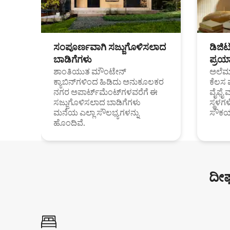
ಸಂಪೂರ್ಣವಾಗಿ ಸಜ್ಜುಗೊಳಿಸಲಾದ
ಡಿಜಿ
ಬಾಡಿಗೆಗಳು
ಪ್ರಯಾ
ಶಾಂತಿಯುತ ಮೌಂಟೇನ್
ಅಲೆಮಾ
ಕ್ಯಾಬಿನ್‌ಗಳಿಂದ ಹಿಡಿದು ಅನುಕೂಲಕರ
ಕೆಲಸ 
ನಗರ ಅಪಾರ್ಟ್‌ಮೆಂಟ್‌ಗಳವರೆಗೆ ಈ
ವೈಫೈ 
ಸಜ್ಜುಗೊಳಿಸಲಾದ ಬಾಡಿಗೆಗಳು
ಸ್ಥಳ
ಮನೆಯ ಎಲ್ಲಾ ಸೌಲಭ್ಯಗಳನ್ನು
ಸೌಕರ
ಹೊಂದಿವೆ.
ದೀರ