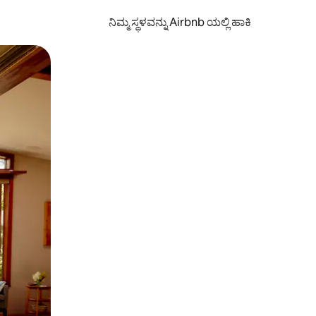
ನಿಮ್ಮ ಸ್ಥಳವನ್ನು Airbnb ಯಲ್ಲಿ ಹಾಕಿ