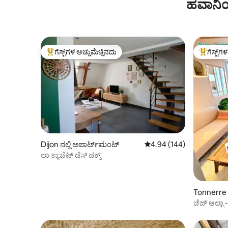
ಹವಾನಿಯ
ಮನೆ
ಗೆಸ್ಟ್‌ಗಳ ಅಚ್ಚುಮೆಚ್ಚಿನದು
ಗೆಸ್ಟ್‌ಗ
ಗೆಸ್ಟ್‌ಗಳಿಗೆ ಅತಿ ಹೆಚ್ಚು ಅಚ್ಚುಮೆಚ್ಚಿನದು
ಗೆಸ್ಟ್‌ಗಳಿಗ
Dijon ನಲ್ಲಿ ಅಪಾರ್ಟ್‌ಮಂಟ್
5 ರಲ್ಲಿ 4.94 ಸರಾಸರಿ ರೇಟಿಂಗ
4.94 (144)
ಲಾ ಕ್ಯಾಚೆಟ್ ಡೆಸ್ ಡಕ್ಸ್
Tonnerre 
ಚೆಜ್ ಆಲ್ಬಾ 