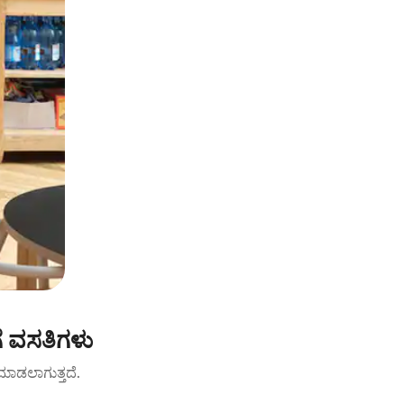
ೆ ವಸತಿಗಳು
ಟ್ ಮಾಡಲಾಗುತ್ತದೆ.