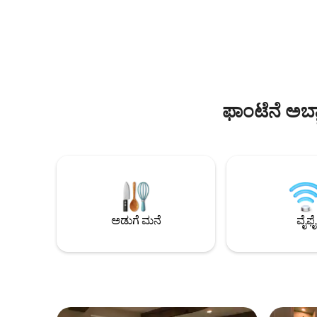
ಪರ್ಯಾಯವಾಗ
ನೀವು ಪ್ಯಾಲೈಸ್ ಡೆಸ್ ಕಾಂಗ್ರೇಸ್ ಮತ್ತು
ಹಳ್ಳಿಗಳು, 
ಆಡಿಟೋರಿಯಂ ಪಕ್ಕದಲ್ಲಿರುತ್ತೀರಿ ಮತ್ತು ರೈಲು ನಿಲ್ದಾಣ,
ಪಾರ್ಕ್‌ನ ಸ
ವಿಶ್ವವಿದ್ಯಾಲಯ ಮತ್ತು ಆಸ್ಪತ್ರೆಗೆ ಸಣ್ಣ ಟ್ರಾಮ್ ಸವಾರಿ
ಅನ್ವೇಷಿಸಿ.
ಮಾಡುತ್ತೀರಿ. ಹತ್ತಿರದ ಸೂಪರ್‌ಮಾರ್ಕೆಟ್‌ಗಳು ಮತ್ತು
ಇತರ ಅಂಗಡಿಗಳು. Nous parlons également
français.
ಫಾಂಟೆನೆ ಅಬ್
ಅಡುಗೆ ಮನೆ
ವೈಫೈ