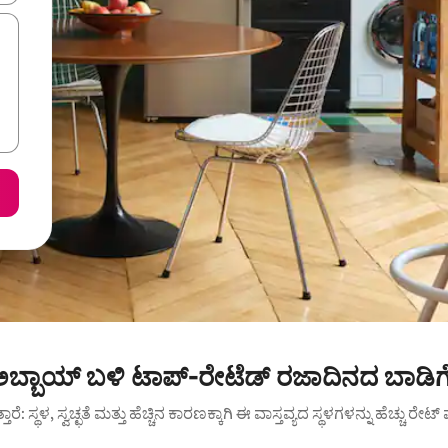
ಅಬ್ಬಾಯ್ ಬಳಿ ಟಾಪ್-ರೇಟೆಡ್ ರಜಾದಿನದ ಬಾಡಿಗ
ುತ್ತಾರೆ: ಸ್ಥಳ, ಸ್ವಚ್ಛತೆ ಮತ್ತು ಹೆಚ್ಚಿನ ಕಾರಣಕ್ಕಾಗಿ ಈ ವಾಸ್ತವ್ಯದ ಸ್ಥಳಗಳನ್ನು ಹೆಚ್ಚು ರೇ