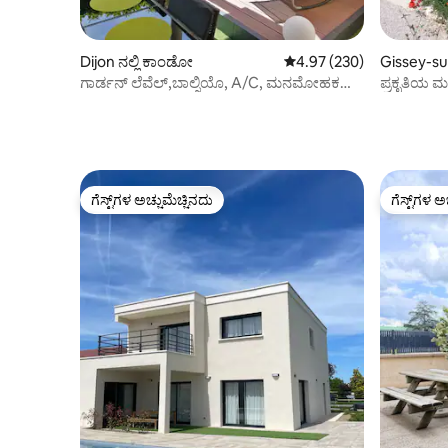
Dijon ನಲ್ಲಿ ಕಾಂಡೋ
5 ರಲ್ಲಿ 4.97 ಸರಾಸರಿ ರೇಟಿಂಗ
4.97 (230)
Gissey-su
ಕಾಂಡೋ
ಗಾರ್ಡನ್ ಲೆವೆಲ್,ಬಾಲ್ನಿಯೊ, A/C, ಮನಮೋಹಕ
ಪ್ರಕೃತಿಯ ಮಧ
ಪ್ರಣಯ ❤️2
ಅಂಚಿನಲ್ಲಿ.
ಗೆಸ್ಟ್‌ಗಳ ಅಚ್ಚುಮೆಚ್ಚಿನದು
ಗೆಸ್ಟ್‌ಗಳ ಅ
ಗೆಸ್ಟ್‌ಗಳ ಅಚ್ಚುಮೆಚ್ಚಿನದು
ಗೆಸ್ಟ್‌ಗಳ ಅ