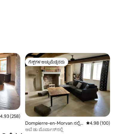
ಗೆಸ್ಟ್‌ಗಳ ಅಚ್ಚುಮೆಚ್ಚಿನದು
ಗೆಸ್ಟ್‌ಗಳ ಅಚ್ಚುಮೆಚ್ಚಿನದು
 ರಲ್ಲಿ 4.93 ಸರಾಸರಿ ರೇಟಿಂಗ್, 258 ವಿಮರ್ಶೆಗಳು
4.93 (258)
Dompierre-en-Morvan ನಲ್ಲಿ
5 ರಲ್ಲಿ 4.98 ಸರಾಸರಿ ರೇಟಿಂ
4.98 (100)
ಮನೆ
ಅಬೆ ಡು ಮೊರ್ವಾನ್‌ನಲ್ಲಿ