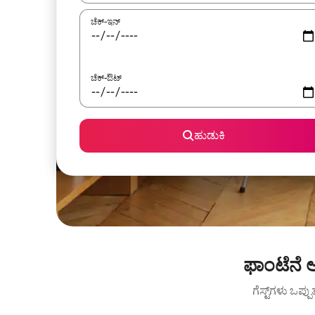
ಚೆಕ್-ಇನ್
ಚೆಕ್-ಔಟ್
ಹುಡುಕಿ
ಫಾಂಟೆನೆ 
ಗೆಸ್ಟ್‌ಗಳು ಒಪ್ಪ