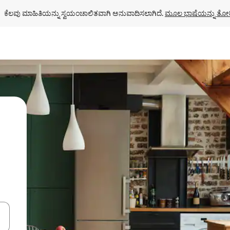
ಕೆಲವು ಮಾಹಿತಿಯನ್ನು ಸ್ವಯಂಚಾಲಿತವಾಗಿ ಅನುವಾದಿಸಲಾಗಿದೆ. 
ಮೂಲ ಭಾಷೆಯನ್ನು ತೋರ
ಂದಿಗೆ ನ್ಯಾವಿಗೇಟ್ ಮಾಡಿ ಅಥವಾ ಸ್ಪರ್ಶ ಅಥವಾ ಸ್ವೈಪ್ ಗೆಸ್ಚರ್‌ಗಳ ಮೂಲಕ ಅನ್ವೇಷಿಸಿ.