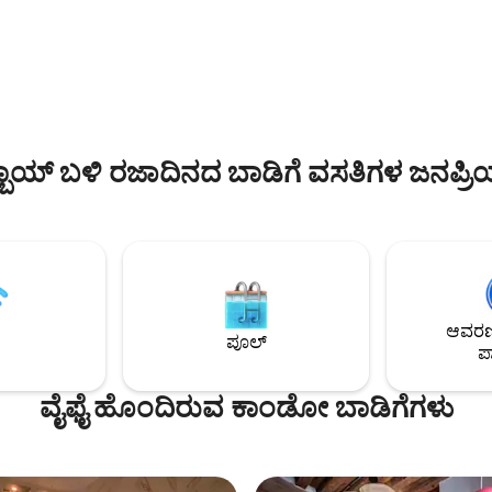
ಸೊಗಸಾದ ಮತ್ತು ಆರಾಮದಾಯಕವಾದ 
ಿ ಯುನೆಸ್ಕೋ ಸೈಟ್‌ಗಳು, ಬೆಟ್ಟದ
ಸೌಕರ್ಯವನ್ನು ಆನಂದಿಸಿ.
ಮಧ್ಯಕಾಲೀನ ಪಟ್ಟಣಗಳು ಮತ್ತು ಮೊರ್ವಾನ್
ರೋವರಗಳು ಮತ್ತು ಹಾದಿಗಳನ್ನು
ಬಾಯ್ ಬಳಿ ರಜಾದಿನದ ಬಾಡಿಗೆ ವಸತಿಗಳ ಜನಪ್ರ
ಆವರಣದ
ಪೂಲ್
ಪಾ
ವೈಫೈ ಹೊಂದಿರುವ ಕಾಂಡೋ ಬಾಡಿಗೆಗಳು