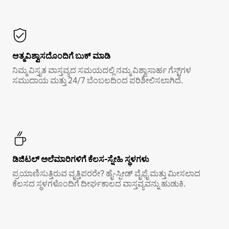
ಆತ್ಮವಿಶ್ವಾಸದೊಂದಿಗೆ ಬುಕ್ ಮಾಡಿ
ನಿಮ್ಮ ವಿಸ್ತೃತ ವಾಸ್ತವ್ಯದ ಸಮಯದಲ್ಲಿ ನಮ್ಮ ವಿಶ್ವಾಸಾರ್ಹ ಗೆಸ್ಟ್‌ಗಳ
ಸಮುದಾಯ ಮತ್ತು 24/7 ಬೆಂಬಲದಿಂದ ಪರಿಶೀಲಿಸಲಾಗಿದೆ.
ಡಿಜಿಟಲ್ ಅಲೆಮಾರಿಗಳಿಗೆ ಕೆಲಸ-ಸ್ನೇಹಿ ಸ್ಥಳಗಳು
ಪ್ರಯಾಣಿಸುತ್ತಿರುವ ವೃತ್ತಿಪರರೇ? ಹೈ-ಸ್ಪೀಡ್ ವೈಫೈ ಮತ್ತು ಮೀಸಲಾದ
ಕೆಲಸದ ಸ್ಥಳಗಳೊಂದಿಗೆ ದೀರ್ಘಕಾಲದ ವಾಸ್ತವ್ಯವನ್ನು ಹುಡುಕಿ.