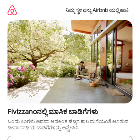
ವಿಷಯಕ್ಕೆ
ಹೋಗಿ
ನಿಮ್ಮ ಸ್ಥಳವನ್ನು Airbnb ಯಲ್ಲಿ ಹಾಕಿ
Fivizzanoನಲ್ಲಿ ಮಾಸಿಕ ಬಾಡಿಗೆಗಳು
ಒಂದು ತಿಂಗಳು ಅಥವಾ ಅದಕ್ಕಿಂತ ಹೆಚ್ಚಿನ ಕಾಲ ಮನೆಯಂತೆ ಅನಿಸುವ
ದೀರ್ಘಾವಧಿಯ ಬಾಡಿಗೆಗಳನ್ನು ಅನ್ವೇಷಿಸಿ.