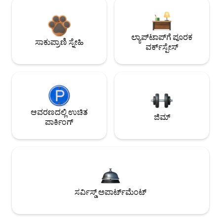
ಲ್ಯಾಪ್‌ಟಾಪ್‌ಗೆ ಪೂರಕ
ಸಾಕುಪ್ರಾಣಿ ಸ್ನೇಹಿ
ವರ್ಕ್‌ಸ್ಪೇಸ್
ಆವರಣದಲ್ಲಿ ಉಚಿತ
ಜಿಮ್
ಪಾರ್ಕಿಂಗ್
ಸರ್ವಿಸ್ಡ್ ಅಪಾರ್ಟ್‌ಮೆಂಟ್