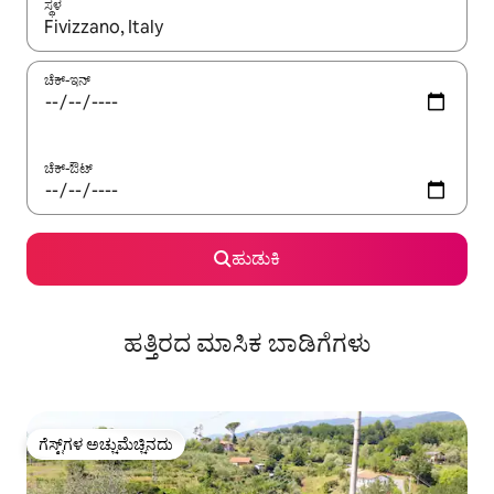
ಸ್ಥಳ
ಫಲಿತಾಂಶಗಳು ಲಭ್ಯವಿರುವಾಗ, ಅಪ್ ಮತ್ತು ಡೌನ್ ಬಾಣದ ಕೀಲಿಗಳೊಂದಿಗೆ ನ್ಯಾವಿಗೇಟ
ಚೆಕ್-ಇನ್
ಚೆಕ್-ಔಟ್
ಹುಡುಕಿ
ಹತ್ತಿರದ ಮಾಸಿಕ ಬಾಡಿಗೆಗಳು
ಗೆಸ್ಟ್‌ಗಳ ಅಚ್ಚುಮೆಚ್ಚಿನದು
ಗೆಸ್ಟ್‌ಗಳ ಅಚ್ಚುಮೆಚ್ಚಿನದು