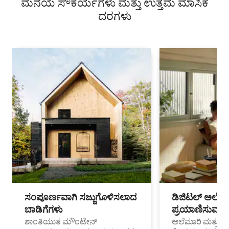
ಮನೆಯ ಸೌಕರ್ಯಗಳು ಮತ್ತು ಉತ್ತಮ ಮಾಸಿಕ
ದರಗಳು
ಸಂಪೂರ್ಣವಾಗಿ ಸಜ್ಜುಗೊಳಿಸಲಾದ
ಡಿಜಿಟಲ್ ಅಲೆಮಾ
ಬಾಡಿಗೆಗಳು
ಪ್ರಯಾಣಿಸುವ ವೃತ
ಶಾಂತಿಯುತ ಮೌಂಟೇನ್
ಅಲೆಮಾರಿ ಮತ್ತು ದೂ