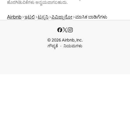
ಹೊರಗಿಡುವಿಕೆಗಳು ಅನ್ವಯವಾಗಬಹುದು.
Airbnb
ಇಟಲಿ
ಟಸ್ಕನಿ
ಫಿವಿಜ್ಜಾನೋ
ಮಾಸಿಕ ಬಾಡಿಗೆಗಳು
© 2026 Airbnb, Inc.
ಗೌಪ್ಯತೆ
ನಿಯಮಗಳು