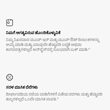
ನಿಮಗೆ ಅಗತ್ಯವಿರುವ ಹೊಂದಿಕೊಳ್ಳುವಿಕೆ
ನಿಮ್ಮ ನಿಖರವಾದ ಮೂವ್-ಇನ್ ಮತ್ತು ಮೂವ್-ಔಟ್ ದಿನಾಂಕಗಳನ್ನು
ಆಯ್ಕೆ ಮಾಡಿ ಮತ್ತು ಯಾವುದೇ ಹೆಚ್ಚುವರಿ ಬದ್ಧತೆ ಅಥವಾ
ಕಾಗದಪತ್ರಗಳಿಲ್ಲದೆ ಆನ್‌ಲೈನ್‌ನಲ್ಲಿ ಸುಲಭವಾಗಿ ಬುಕ್ ಮಾಡಿ.*
ಸರಳ ಮಾಸಿಕ ಬೆಲೆಗಳು
ದೀರ್ಘಾವಧಿಯ ರಜೆಯ ಬಾಡಿಗೆಗಳಿಗೆ ವಿಶೇಷ ದರಗಳು ಮತ್ತು ಹೆಚ್ಚುವರಿ
ಶುಲ್ಕಗಳಿಲ್ಲದೆ ಒಂದೇ ಮಾಸಿಕ ಪಾವತಿ.*