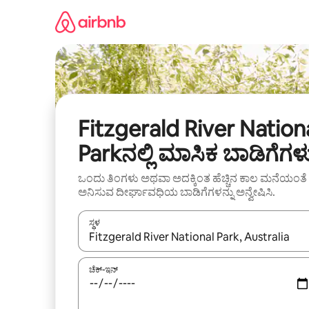
ವಿಷಯಕ್ಕೆ
ಹೋಗಿ
Fitzgerald River Nation
Parkನಲ್ಲಿ ಮಾಸಿಕ ಬಾಡಿಗೆಗಳ
ಒಂದು ತಿಂಗಳು ಅಥವಾ ಅದಕ್ಕಿಂತ ಹೆಚ್ಚಿನ ಕಾಲ ಮನೆಯಂತೆ
ಅನಿಸುವ ದೀರ್ಘಾವಧಿಯ ಬಾಡಿಗೆಗಳನ್ನು ಅನ್ವೇಷಿಸಿ.
ಸ್ಥಳ
ಫಲಿತಾಂಶಗಳು ಲಭ್ಯವಿರುವಾಗ, ಅಪ್ ಮತ್ತು ಡೌನ್ ಬಾಣದ ಕೀಲಿಗಳೊ
ಚೆಕ್-ಇನ್