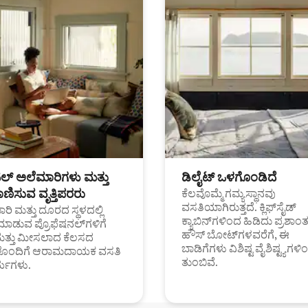
ಟಲ್ ಅಲೆಮಾರಿಗಳು ಮತ್ತು
ಡಿಲೈಟ್ ಒಳಗೊಂಡಿದೆ
ಣಿಸುವ ವೃತ್ತಿಪರರು
ಕೆಲವೊಮ್ಮೆ ಗಮ್ಯಸ್ಥಾನವು
ವಸತಿಯಾಗಿರುತ್ತದೆ. ಕ್ಲಿಫ್‌ಸೈಡ್
ರಿ ಮತ್ತು ದೂರದ ಸ್ಥಳದಲ್ಲಿ
ಕ್ಯಾಬಿನ್‌ಗಳಿಂದ ಹಿಡಿದು ಪ್ರಶಾ
ಮಾಡುವ ಪ್ರೊಫೆಷನಲ್‌ಗಳಿಗೆ
ಹೌಸ್ ಬೋಟ್‌ಗಳವರೆಗೆ, ಈ
ಮತ್ತು ಮೀಸಲಾದ ಕೆಲಸದ
ಬಾಡಿಗೆಗಳು ವಿಶಿಷ್ಟ ವೈಶಿಷ್ಟ್ಯಗಳಿ
ಗಳೊಂದಿಗೆ ಆರಾಮದಾಯಕ ವಸತಿ
ತುಂಬಿವೆ.
್ಯಗಳು.