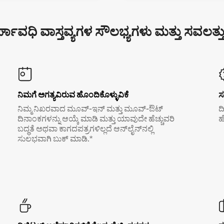
್ಘಾವಧಿ ವಾಸ್ತವ್ಯಗಳ ಸೌಲಭ್ಯಗಳು ಮತ್ತು ಸವಲತ್ತ
ನಿಮಗೆ ಅಗತ್ಯವಿರುವ ಹೊಂದಿಕೊಳ್ಳುವಿಕೆ
ಸ
ನಿಮ್ಮ ನಿಖರವಾದ ಮೂವ್-ಇನ್ ಮತ್ತು ಮೂವ್-ಔಟ್
ದ
ದಿನಾಂಕಗಳನ್ನು ಆಯ್ಕೆ ಮಾಡಿ ಮತ್ತು ಯಾವುದೇ ಹೆಚ್ಚುವರಿ
ಹ
ಬದ್ಧತೆ ಅಥವಾ ಕಾಗದಪತ್ರಗಳಿಲ್ಲದೆ ಆನ್‌ಲೈನ್‌ನಲ್ಲಿ
ಸುಲಭವಾಗಿ ಬುಕ್ ಮಾಡಿ.*