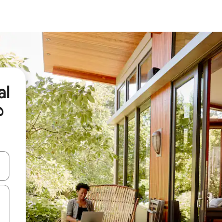
al
ು
ಂದಿಗೆ ನ್ಯಾವಿಗೇಟ್ ಮಾಡಿ ಅಥವಾ ಸ್ಪರ್ಶ ಅಥವಾ ಸ್ವೈಪ್ ಗೆಸ್ಚರ್‌ಗಳ ಮೂಲಕ ಅನ್ವೇಷಿಸಿ.