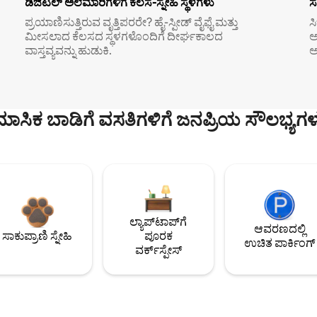
ಡಿಜಿಟಲ್ ಅಲೆಮಾರಿಗಳಿಗೆ ಕೆಲಸ-ಸ್ನೇಹಿ ಸ್ಥಳಗಳು
ಸ
ಪ್ರಯಾಣಿಸುತ್ತಿರುವ ವೃತ್ತಿಪರರೇ? ಹೈ-ಸ್ಪೀಡ್ ವೈಫೈ ಮತ್ತು
ಸ
ಮೀಸಲಾದ ಕೆಲಸದ ಸ್ಥಳಗಳೊಂದಿಗೆ ದೀರ್ಘಕಾಲದ
ಅ
ವಾಸ್ತವ್ಯವನ್ನು ಹುಡುಕಿ.
ಅ
ಮಾಸಿಕ ಬಾಡಿಗೆ ವಸತಿಗಳಿಗೆ ಜನಪ್ರಿಯ ಸೌಲಭ್ಯಗಳ
ಲ್ಯಾಪ್‌ಟಾಪ್‌ಗೆ
ಆವರಣದಲ್ಲಿ
ಸಾಕುಪ್ರಾಣಿ ಸ್ನೇಹಿ
ಪೂರಕ
ಉಚಿತ ಪಾರ್ಕಿಂಗ್
ವರ್ಕ್‌ಸ್ಪೇಸ್