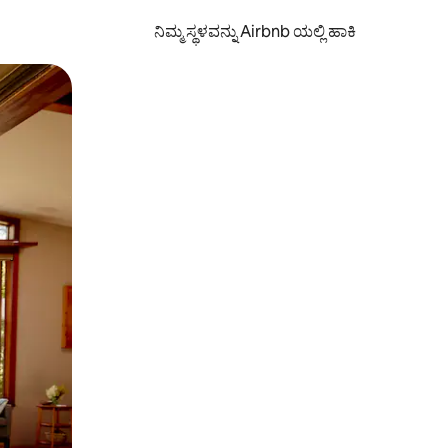
ನಿಮ್ಮ ಸ್ಥಳವನ್ನು Airbnb ಯಲ್ಲಿ ಹಾಕಿ