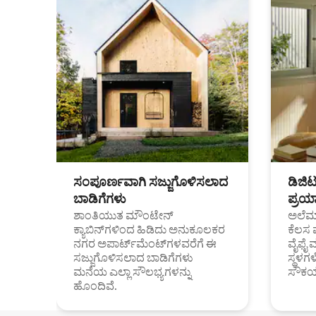
ಸಂಪೂರ್ಣವಾಗಿ ಸಜ್ಜುಗೊಳಿಸಲಾದ
ಡಿಜಿ
ಬಾಡಿಗೆಗಳು
ಪ್ರಯಾ
ಶಾಂತಿಯುತ ಮೌಂಟೇನ್
ಅಲೆಮಾ
ಕ್ಯಾಬಿನ್‌ಗಳಿಂದ ಹಿಡಿದು ಅನುಕೂಲಕರ
ಕೆಲಸ 
ನಗರ ಅಪಾರ್ಟ್‌ಮೆಂಟ್‌ಗಳವರೆಗೆ ಈ
ವೈಫೈ 
ಸಜ್ಜುಗೊಳಿಸಲಾದ ಬಾಡಿಗೆಗಳು
ಸ್ಥಳ
ಮನೆಯ ಎಲ್ಲಾ ಸೌಲಭ್ಯಗಳನ್ನು
ಸೌಕರ
ಹೊಂದಿವೆ.