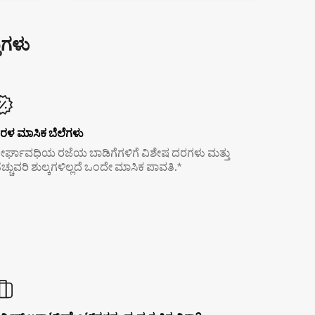
ುಗಳು
ರಳ ಮಾಸಿಕ ಬೆಲೆಗಳು
ೀರ್ಘಾವಧಿಯ ರಜೆಯ ಬಾಡಿಗೆಗಳಿಗೆ ವಿಶೇಷ ದರಗಳು ಮತ್ತು
ೆಚ್ಚುವರಿ ಶುಲ್ಕಗಳಿಲ್ಲದೆ ಒಂದೇ ಮಾಸಿಕ ಪಾವತಿ.*