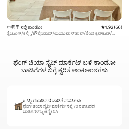
中興里 ನಲ್ಲಿ ಕಾಂಡೋ
5 ರಲ್ಲಿ 4.92 ಸರ
4.92 (66)
ತೈಚುಂಗ್/ಕಿನ್ಮೈ/ಕೌವೊಡಾವ್/ಲುಯುವಾನ್‌ಡಾವ್/ಶೆಂಜಿ ಕ್ಸಿನ್‌ಕುನ್/
ಸೊಗೊ/ಕೆಬೊ ಮ್ಯೂಸಿಯಂ/ನಿಮಗೆ ಬೆಚ್ಚಗಿನ ಮನೆ ನೀಡುತ್ತದೆ
ಫೆಂಗ್ ಚಿಯಾ ನೈಟ್ ಮಾರ್ಕೆಟ್ ಬಳಿ ಕಾಂಡೋ
ಬಾಡಿಗೆಗಳ ಬಗ್ಗೆ ತ್ವರಿತ ಅಂಕಿಅಂಶಗಳು
ಒಟ್ಟು ರಜಾದಿನದ ಬಾಡಿಗೆ ವಸತಿಗಳು
ಫೆಂಗ್ ಚಿಯಾ ನೈಟ್ ಮಾರ್ಕೆಟ್ ನಲ್ಲಿ 70 ರಜಾದಿನದ
ಬಾಡಿಗೆಗಳನ್ನು ಅನ್ವೇಷಿಸಿ