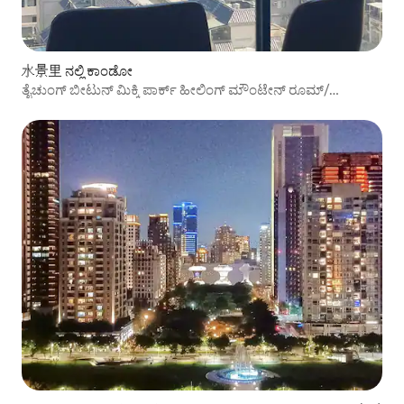
水景里 ನಲ್ಲಿ ಕಾಂಡೋ
ತೈಚುಂಗ್ ಬೀಟುನ್ ಮಿಕ್ಕಿ ಪಾರ್ಕ್ ಹೀಲಿಂಗ್ ಮೌಂಟೇನ್ ರೂಮ್/
ಶಾಂತಿಯುತ/ಬೆಚ್ಚಗಿನ | ಸ್ವಯಂ ಚೆಕ್-ಇನ್, ಸ್ವಾಗತ