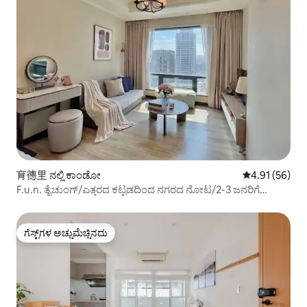
育德里 ನಲ್ಲಿ ಕಾಂಡೋ
5 ರಲ್ಲಿ 4.91 ಸರ
4.91 (56)
F.u.n. ತೈಚುಂಗ್/ಎತ್ತರದ ಕಟ್ಟಡದಿಂದ ನಗರದ ನೋಟ/2-3 ಜನರಿಗೆ
ರೂಮ್/ಸೈನ್ಸ್ ಮ್ಯೂಸಿಯಂ.ಕಿನ್ಮೇ ವಾಣಿಜ್ಯ ಪ್ರದೇಶ. SOGO
ಡಿಪಾರ್ಟ್‌ಮೆಂಟ್ ಸ್ಟೋರ್/Netflix/ಸುಲಭ ಸಾರಿಗೆ
ಗೆಸ್ಟ್‌ಗಳ ಅಚ್ಚುಮೆಚ್ಚಿನದು
ಗೆಸ್ಟ್‌ಗಳ ಅಚ್ಚುಮೆಚ್ಚಿನದು