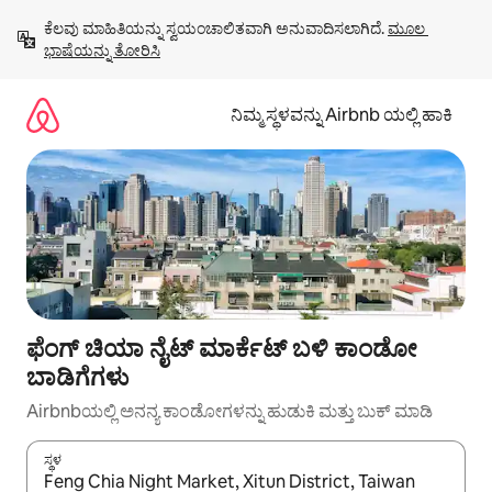
ವಿಷಯಕ್ಕೆ
ಕೆಲವು ಮಾಹಿತಿಯನ್ನು ಸ್ವಯಂಚಾಲಿತವಾಗಿ ಅನುವಾದಿಸಲಾಗಿದೆ. 
ಮೂಲ 
ಹೋಗಿ
ಭಾಷೆಯನ್ನು ತೋರಿಸಿ
ನಿಮ್ಮ ಸ್ಥಳವನ್ನು Airbnb ಯಲ್ಲಿ ಹಾಕಿ
ಫೆಂಗ್ ಚಿಯಾ ನೈಟ್ ಮಾರ್ಕೆಟ್ ಬಳಿ ಕಾಂಡೋ
ಬಾಡಿಗೆಗಳು
Airbnbಯಲ್ಲಿ ಅನನ್ಯ ಕಾಂಡೋಗಳನ್ನು ಹುಡುಕಿ ಮತ್ತು ಬುಕ್ ಮಾಡಿ
ಸ್ಥಳ
ಫಲಿತಾಂಶಗಳು ಲಭ್ಯವಿರುವಾಗ, ಅಪ್ ಮತ್ತು ಡೌನ್ ಬಾಣದ ಕೀಲಿಗಳೊಂದಿಗೆ ನ್ಯಾವಿಗೇಟ