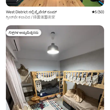
West District ನಲ್ಲಿ ಪ್ರೈವೇಟ್ ರೂಮ್
5 ರಲ್ಲಿ 5 ಸರ
5 (50)
ಗ್ರೀನ್‌ವೇ ಕಲಾವಿದ / 綠園道藝術家
ಗೆಸ್ಟ್‌ಗಳ ಅಚ್ಚುಮೆಚ್ಚಿನದು
ಗೆಸ್ಟ್‌ಗಳ ಅಚ್ಚುಮೆಚ್ಚಿನದು