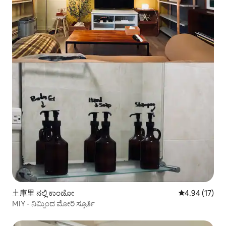
土庫里 ನಲ್ಲಿ ಕಾಂಡೋ
5 ರಲ್ಲಿ 4.94 ಸರ
4.94 (17)
MIY - ನಿಮ್ಮಿಂದ ಮೋರಿ ಸ್ಫೂರ್ತಿ