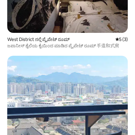
West District ನಲ್ಲಿ ಪ್ರೈವೇಟ್ ರೂಮ್
5 ರಲ್ಲಿ 5 
5 (3)
ಜಪಾನೀಸ್ ಶೈಲಿಯ ಕೈಯಿಂದ ಮಾಡಿದ ಪ್ರೈವೇಟ್ ರೂಮ್ 手造和式房