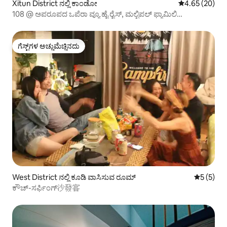
Xitun District ನಲ್ಲಿ ಕಾಂಡೋ
5 ರಲ್ಲಿ 4.65 ಸರ
4.65 (20)
108 @ ಅಪರೂಪದ ಒಪೆರಾ ವ್ಯೂ ಹೈ ರೈಸ್, ಮಲ್ಟಿಪಲ್ ಫ್ಯಾಮಿಲಿ
ರೂಮ್.MRT ಸ್ಟೇಷನ್ + ಡಿಪಾರ್ಟ್‌ಮೆಂಟ್ ಸ್ಟೋರ್ 3 ನಿಮಿಷ.ಗೆಸ್ಟ್ ಕುಕ್ +2
ರೂಮ್ +2.5 ಬಾತ್‌ರೂಮ್ [ಮಾಸಿಕ ಬಾಡಿಗೆ]
ಗೆಸ್ಟ್‌ಗಳ ಅಚ್ಚುಮೆಚ್ಚಿನದು
ಗೆಸ್ಟ್‌ಗಳ ಅಚ್ಚುಮೆಚ್ಚಿನದು
West District ನಲ್ಲಿ ಕೂಡಿ ವಾಸಿಸುವ ರೂಮ್
5 ರಲ್ಲಿ 5 
5 (5)
ಕೌಚ್-ಸರ್ಫಿಂಗ್沙發客