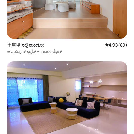
土庫里 ನಲ್ಲಿ ಕಾಂಡೋ
5 ರಲ್ಲಿ 4.93 ಸರ
4.93 (89)
ಆಂಡ್ರ್ಯೂಸ್ ಫ್ಲಾಟ್ - ಸಕುರಾ ಝೆನ್