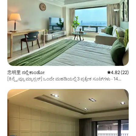
忠明里 ನಲ್ಲಿ ಕಾಂಡೋ
5 ರಲ್ಲಿ 4.82 ಸರ
4.82 (22)
[ಕಿನ್ಮೈ ವ್ಯೂ ಮ್ಯಾನ್ಷನ್] ಒಂದೇ ಮಹಡಿಯಲ್ಲಿ 3 ಪ್ರತ್ಯೇಕ ಸೂಟ್‌ಗಳು · 14
ಜನರಿಗೆ ಸ್ಥಳಾವಕಾಶ (ಹಂಚಿಕೆಯ ಲಿವಿಂಗ್ ರೂಮ್ ಇಲ್ಲ)