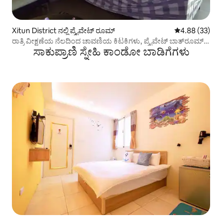
Xitun District ನಲ್ಲಿ ಪ್ರೈವೇಟ್ ರೂಮ್
5 ರಲ್ಲಿ 4.88 ಸರ
4.88 (33)
ರಾತ್ರಿ ವೀಕ್ಷಣೆಯ ನೆಲದಿಂದ ಚಾವಣಿಯ ಕಿಟಕಿಗಳು, ಪ್ರೈವೇಟ್ ಬಾತ್‌ರೂಮ್
ಸಾಕುಪ್ರಾಣಿ ಸ್ನೇಹಿ ಕಾಂಡೋ ಬಾಡಿಗೆಗಳು
ಹೊಂದಿರುವ ಆರಾಮದಾಯಕ ನೈರ್ಮಲ್ಯ