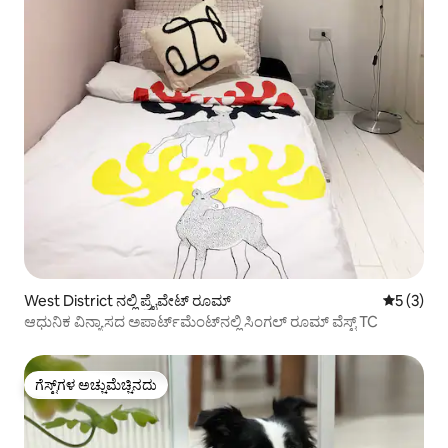
West District ನಲ್ಲಿ ಪ್ರೈವೇಟ್ ರೂಮ್
5 ರಲ್ಲಿ 5 
5 (3)
ಆಧುನಿಕ ವಿನ್ಯಾಸದ ಅಪಾರ್ಟ್‌ಮೆಂಟ್‌ನಲ್ಲಿ ಸಿಂಗಲ್ ರೂಮ್ ವೆಸ್ಟ್ TC
ಗೆಸ್ಟ್‌ಗಳ ಅಚ್ಚುಮೆಚ್ಚಿನದು
ಗೆಸ್ಟ್‌ಗಳ ಅಚ್ಚುಮೆಚ್ಚಿನದು