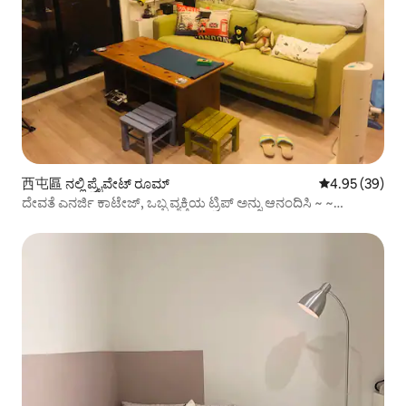
西屯區 ನಲ್ಲಿ ಪ್ರೈವೇಟ್ ರೂಮ್
5 ರಲ್ಲಿ 4.95 ಸರ
4.95 (39)
ದೇವತೆ ಎನರ್ಜಿ ಕಾಟೇಜ್, ಒಬ್ಬ ವ್ಯಕ್ತಿಯ ಟ್ರಿಪ್ ಅನ್ನು ಆನಂದಿಸಿ ~ ~
ಶಾಂತಿಯುತ, ಗೌಪ್ಯತೆ, ಅನುಕೂಲಕರ ಸಾರಿಗೆ! ಧನ್ಯವಾದಗಳು, ನಿಮಗಾಗಿ
ಸುರಕ್ಷಿತ ಸ್ಥಳವನ್ನು ರಚಿಸಿ!