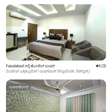
Faisalabad ನಲ್ಲಿ ಹೋಟೆಲ್ ರೂಮ್
5 ರಲ್ಲಿ 5 
5 (3)
ವಿಂಟೇಜ್ ಎಕ್ಸಿಕ್ಯೂಟಿವ್ | ರೂಫ್‌ಟಾಪ್ ರೆಸ್ಟೋರೆಂಟ್, ನೆಟ್‌ಫ್ಲಿಕ್ಸ್ |
ಸೂಪರ್‌ಹೋಸ್ಟ್
ಸೂಪರ್‌ಹೋಸ್ಟ್