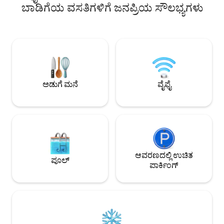
ವಾಸ್ತವ್ಯಕ್ಕೂ ಮೊದಲು 🧹
ಬಾಡಿಗೆಯ ವಸತಿಗಳಿಗೆ ಜನಪ್ರಿಯ ಸೌಲಭ್ಯಗಳು
ಸ್ವಚ್ಛಗೊಳಿಸಲಾಗುತ್ತದೆ 
ಆರ್ಚರ್ಡ್‌ನಲ್ಲಿ ಲೋವರ್ 
ಅನುಕೂಲಕರವಾಗಿ ನೆಲೆಗ
ಆನಂದಿಸುವಿರಿ ಕುಟುಂಬಗಳು ವ್ಯವಹಾರ ಸಂಬಂಧಿತ
ಪ್ರಯಾಣಿಕರು ದಂಪತಿಗಳು ವ
ದೀರ್ಘಾವಧಿಯ ವಾಸ್ತವ್ಯಗಳ
ವಾಸ್ತವ್ಯ ಮಾಡಲು ಏಕೆ 
ಮತ್ತು ಸುರಕ್ಷಿತ ಸಮ
ಅಡುಗೆ ಮನೆ
ವೈಫೈ
ಒಳಾಂಗಣಗಳು
ಆವರಣದಲ್ಲಿ ಉಚಿತ
ಪೂಲ್
ಪಾರ್ಕಿಂಗ್