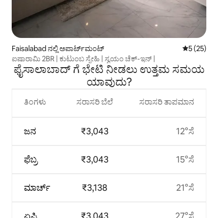
Faisalabad ನಲ್ಲಿ ಅಪಾರ್ಟ್‌ಮಂಟ್
5 ರಲ್ಲಿ 5 ಸರ
5 (25)
ಐಷಾರಾಮಿ 2BR | ಕುಟುಂಬ ಸ್ನೇಹಿ | ಸ್ವಯಂ ಚೆಕ್-ಇನ್ |
ಫೈಸಾಲಾಬಾದ್ ಗೆ ಭೇಟಿ ನೀಡಲು ಉತ್ತಮ ಸಮಯ
ಯಾವುದು?
ತಿಂಗಳು
ಸರಾಸರಿ ಬೆಲೆ
ಸರಾಸರಿ ತಾಪಮಾನ
ಜನ
₹3,043
12°ಸೆ
ಫೆಬ್ರ
₹3,043
15°ಸೆ
ಮಾರ್ಚ್
₹3,138
21°ಸೆ
ಏಪ್ರಿ
₹3,043
27°ಸೆ