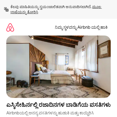
ವಿಷಯಕ್ಕೆ
ಕೆಲವು ಮಾಹಿತಿಯನ್ನು ಸ್ವಯಂಚಾಲಿತವಾಗಿ ಅನುವಾದಿಸಲಾಗಿದೆ. 
ಮೂಲ 
ಹೋಗಿ
ಭಾಷೆಯನ್ನು ತೋರಿಸಿ
ನಿಮ್ಮ ಸ್ಥಳವನ್ನು Airbnb ಯಲ್ಲಿ ಹಾಕಿ
ಎಸ್ಕಿಸೇಹಿರ್ನಲ್ಲಿ ರಜಾದಿನಗಳ ಬಾಡಿಗೆಯ ವಸತಿಗಳು
Airbnbಯಲ್ಲಿ ಅನನ್ಯ ವಸತಿಗಳನ್ನು ಹುಡುಕಿ ಮತ್ತು ಕಾಯ್ದಿರಿಸಿ