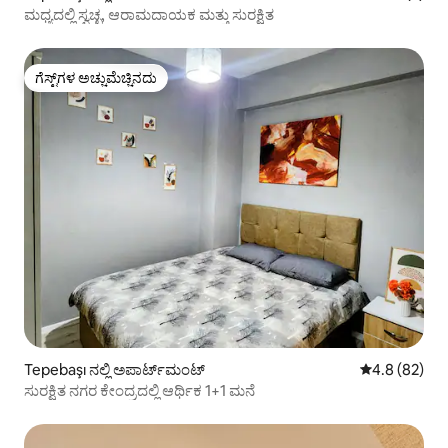
ಮಧ್ಯದಲ್ಲಿ ಸ್ವಚ್ಛ, ಆರಾಮದಾಯಕ ಮತ್ತು ಸುರಕ್ಷಿತ
ಗೆಸ್ಟ್‌ಗಳ ಅಚ್ಚುಮೆಚ್ಚಿನದು
ಗೆಸ್ಟ್‌ಗಳ ಅಚ್ಚುಮೆಚ್ಚಿನದು
Tepebaşı ನಲ್ಲಿ ಅಪಾರ್ಟ್‌ಮಂಟ್
5 ರಲ್ಲಿ 4.8 ಸರ
4.8 (82)
ಸುರಕ್ಷಿತ ನಗರ ಕೇಂದ್ರದಲ್ಲಿ ಆರ್ಥಿಕ 1+1 ಮನೆ