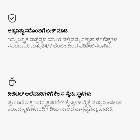
ಆತ್ಮವಿಶ್ವಾಸದೊಂದಿಗೆ ಬುಕ್ ಮಾಡಿ
ನಿಮ್ಮ ವಿಸ್ತೃತ ವಾಸ್ತವ್ಯದ ಸಮಯದಲ್ಲಿ ನಮ್ಮ ವಿಶ್ವಾಸಾರ್ಹ ಗೆಸ್ಟ್‌ಗಳ
ಸಮುದಾಯ ಮತ್ತು 24/7 ಬೆಂಬಲದಿಂದ ಪರಿಶೀಲಿಸಲಾಗಿದೆ.
ಡಿಜಿಟಲ್ ಅಲೆಮಾರಿಗಳಿಗೆ ಕೆಲಸ-ಸ್ನೇಹಿ ಸ್ಥಳಗಳು
ಪ್ರಯಾಣಿಸುತ್ತಿರುವ ವೃತ್ತಿಪರರೇ? ಹೈ-ಸ್ಪೀಡ್ ವೈಫೈ ಮತ್ತು ಮೀಸಲಾದ
ಕೆಲಸದ ಸ್ಥಳಗಳೊಂದಿಗೆ ದೀರ್ಘಕಾಲದ ವಾಸ್ತವ್ಯವನ್ನು ಹುಡುಕಿ.