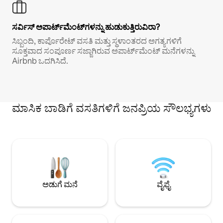
ಸರ್ವಿಸ್ ಅಪಾರ್ಟ್‌ಮೆಂಟ್‌ಗಳನ್ನು ಹುಡುಕುತ್ತಿರುವಿರಾ?
ಸಿಬ್ಬಂದಿ, ಕಾರ್ಪೊರೇಟ್ ವಸತಿ ಮತ್ತು ಸ್ಥಳಾಂತರದ ಅಗತ್ಯಗಳಿಗೆ
ಸೂಕ್ತವಾದ ಸಂಪೂರ್ಣ ಸಜ್ಜಾಗಿರುವ ಅಪಾರ್ಟ್‌ಮೆಂಟ್ ಮನೆಗಳನ್ನು
Airbnb ಒದಗಿಸಿದೆ.
ಮಾಸಿಕ ಬಾಡಿಗೆ ವಸತಿಗಳಿಗೆ ಜನಪ್ರಿಯ ಸೌಲಭ್ಯಗಳು
ಅಡುಗೆ ಮನೆ
ವೈಫೈ