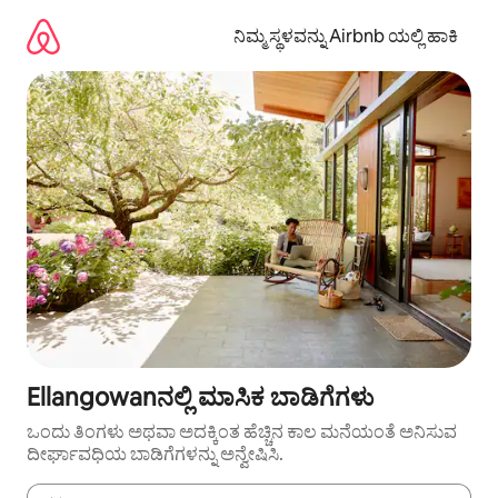
ವಿಷಯಕ್ಕೆ
ಹೋಗಿ
ನಿಮ್ಮ ಸ್ಥಳವನ್ನು Airbnb ಯಲ್ಲಿ ಹಾಕಿ
Ellangowanನಲ್ಲಿ ಮಾಸಿಕ ಬಾಡಿಗೆಗಳು
ಒಂದು ತಿಂಗಳು ಅಥವಾ ಅದಕ್ಕಿಂತ ಹೆಚ್ಚಿನ ಕಾಲ ಮನೆಯಂತೆ ಅನಿಸುವ
ದೀರ್ಘಾವಧಿಯ ಬಾಡಿಗೆಗಳನ್ನು ಅನ್ವೇಷಿಸಿ.