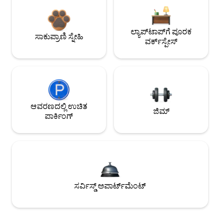
ಲ್ಯಾಪ್‌ಟಾಪ್‌ಗೆ ಪೂರಕ
ಸಾಕುಪ್ರಾಣಿ ಸ್ನೇಹಿ
ವರ್ಕ್‌ಸ್ಪೇಸ್
ಆವರಣದಲ್ಲಿ ಉಚಿತ
ಜಿಮ್
ಪಾರ್ಕಿಂಗ್
ಸರ್ವಿಸ್ಡ್ ಅಪಾರ್ಟ್‌ಮೆಂಟ್