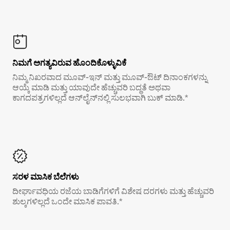
ನಿಮಗೆ ಅಗತ್ಯವಿರುವ ಹೊಂದಿಕೊಳ್ಳುವಿಕೆ
ನಿಮ್ಮ ನಿಖರವಾದ ಮೂವ್-ಇನ್ ಮತ್ತು ಮೂವ್-ಔಟ್ ದಿನಾಂಕಗಳನ್ನು
ಆಯ್ಕೆ ಮಾಡಿ ಮತ್ತು ಯಾವುದೇ ಹೆಚ್ಚುವರಿ ಬದ್ಧತೆ ಅಥವಾ
ಕಾಗದಪತ್ರಗಳಿಲ್ಲದೆ ಆನ್‌ಲೈನ್‌ನಲ್ಲಿ ಸುಲಭವಾಗಿ ಬುಕ್ ಮಾಡಿ.*
ಸರಳ ಮಾಸಿಕ ಬೆಲೆಗಳು
ದೀರ್ಘಾವಧಿಯ ರಜೆಯ ಬಾಡಿಗೆಗಳಿಗೆ ವಿಶೇಷ ದರಗಳು ಮತ್ತು ಹೆಚ್ಚುವರಿ
ಶುಲ್ಕಗಳಿಲ್ಲದೆ ಒಂದೇ ಮಾಸಿಕ ಪಾವತಿ.*