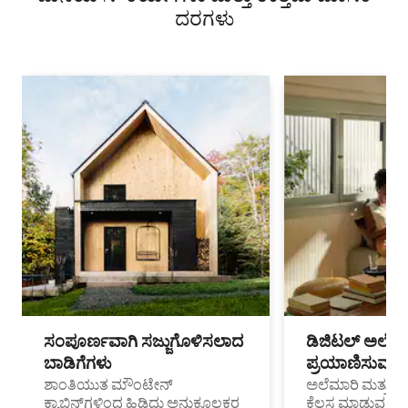
ದರಗಳು
ಸಂಪೂರ್ಣವಾಗಿ ಸಜ್ಜುಗೊಳಿಸಲಾದ
ಡಿಜಿಟಲ್ ಅಲೆಮಾ
ಬಾಡಿಗೆಗಳು
ಪ್ರಯಾಣಿಸುವ ವೃತ
ಶಾಂತಿಯುತ ಮೌಂಟೇನ್
ಅಲೆಮಾರಿ ಮತ್ತು ದೂ
ಕ್ಯಾಬಿನ್‌ಗಳಿಂದ ಹಿಡಿದು ಅನುಕೂಲಕರ
ಕೆಲಸ ಮಾಡುವ ಪ್ರೊ