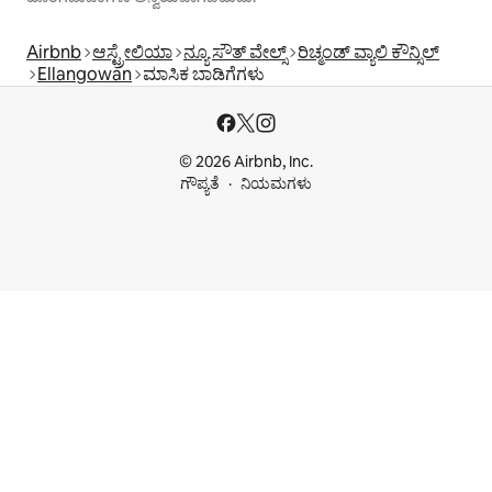
Airbnb
ಆಸ್ಟ್ರೇಲಿಯಾ
ನ್ಯೂ ಸೌತ್ ವೇಲ್ಸ್
ರಿಚ್ಮಂಡ್ ವ್ಯಾಲಿ ಕೌನ್ಸಿಲ್
Ellangowan
ಮಾಸಿಕ ಬಾಡಿಗೆಗಳು
© 2026 Airbnb, Inc.
ಗೌಪ್ಯತೆ
ನಿಯಮಗಳು