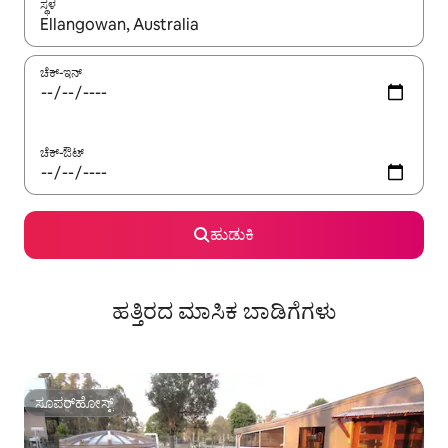
ಸ್ಥಳ
ಫಲಿತಾಂಶಗಳು ಲಭ್ಯವಿರುವಾಗ, ಅಪ್ ಮತ್ತು ಡೌನ್ ಬಾಣದ ಕೀಲಿಗಳೊಂದಿಗೆ ನ್ಯಾವಿಗೇಟ
ಚೆಕ್-ಇನ್
ಚೆಕ್-ಔಟ್
ಹುಡುಕಿ
ಹತ್ತಿರದ ಮಾಸಿಕ ಬಾಡಿಗೆಗಳು
ಸೂಪರ್‌ಹೋಸ್ಟ್
ಸೂಪರ್‌ಹೋಸ್ಟ್