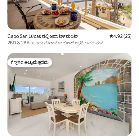
Cabo San Lucas ನಲ್ಲಿ ಅಪಾರ್ಟ್‌ಮಂಟ್
5 ರಲ್ಲಿ 4.92 ಸರ
4.92 (25)
2BD & 2BA. ಒಂದು ಮೆಡಾನೋ ಬೀಚ್ ಕ್ಯಾಥಿ ಅವರ ಮನೆ
ಗೆಸ್ಟ್‌ಗಳ ಅಚ್ಚುಮೆಚ್ಚಿನದು
ಗೆಸ್ಟ್‌ಗಳ ಅಚ್ಚುಮೆಚ್ಚಿನದು