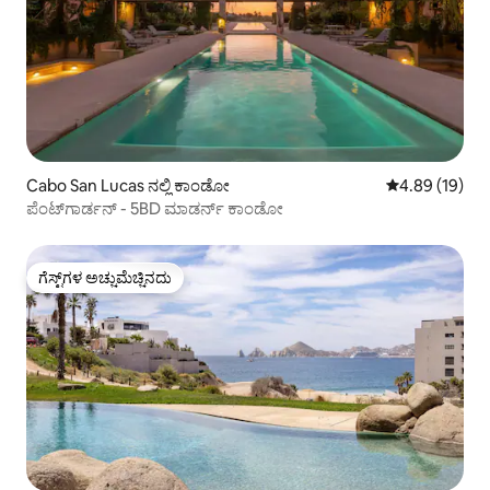
Cabo San Lucas ನಲ್ಲಿ ಕಾಂಡೋ
5 ರಲ್ಲಿ 4.89 ಸರ
4.89 (19)
ಪೆಂಟ್‌ಗಾರ್ಡನ್ - 5BD ಮಾಡರ್ನ್ ಕಾಂಡೋ
ಗೆಸ್ಟ್‌ಗಳ ಅಚ್ಚುಮೆಚ್ಚಿನದು
ಗೆಸ್ಟ್‌ಗಳ ಅಚ್ಚುಮೆಚ್ಚಿನದು