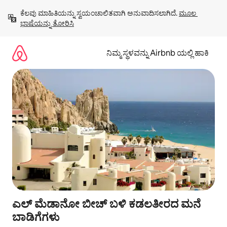
ವಿಷಯಕ್ಕೆ
ಕೆಲವು ಮಾಹಿತಿಯನ್ನು ಸ್ವಯಂಚಾಲಿತವಾಗಿ ಅನುವಾದಿಸಲಾಗಿದೆ. 
ಮೂಲ 
ಹೋಗಿ
ಭಾಷೆಯನ್ನು ತೋರಿಸಿ
ನಿಮ್ಮ ಸ್ಥಳವನ್ನು Airbnb ಯಲ್ಲಿ ಹಾಕಿ
ಎಲ್ ಮೆಡಾನೋ ಬೀಚ್ ಬಳಿ ಕಡಲತೀರದ ಮನೆ
ಬಾಡಿಗೆಗಳು