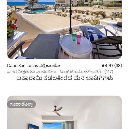
Cabo San Lucas ನಲ್ಲಿ ಕಾಂಡೋ
5 ರಲ್ಲಿ 4.97 ಸರ
4.97 (38)
ಸಾಗರ ವೀಕ್ಷಣೆಗಳು ಎಂದೆಂದಿಗೂ - ಟಾಪ್ ಟೆರಾಸೋಲ್ ಬಾಡಿಗೆ - (117)
ಐಷಾರಾಮಿ ಕಡಲತೀರದ ಮನೆ ಬಾಡಿಗೆಗಳು
ಸೂಪರ್‌ಹೋಸ್ಟ್
ಸೂಪರ್‌ಹೋಸ್ಟ್