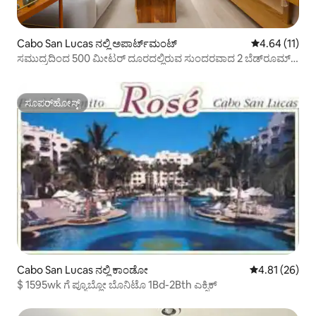
Cabo San Lucas ನಲ್ಲಿ ಅಪಾರ್ಟ್‌ಮಂಟ್
5 ರಲ್ಲಿ 4.64 ಸರ
4.64 (11)
ಸಮುದ್ರದಿಂದ 500 ಮೀಟರ್ ದೂರದಲ್ಲಿರುವ ಸುಂದರವಾದ 2 ಬೆಡ್‌ರೂಮ್
ಕಾಂಡೋ
ಸೂಪರ್‌ಹೋಸ್ಟ್
ಸೂಪರ್‌ಹೋಸ್ಟ್
Cabo San Lucas ನಲ್ಲಿ ಕಾಂಡೋ
5 ರಲ್ಲಿ 4.81 ಸರ
4.81 (26)
$ 1595wk ಗೆ ಪ್ಯೂಬ್ಲೋ ಬೊನಿಟೊ 1Bd-2Bth ಎಕ್ಸಿಕ್