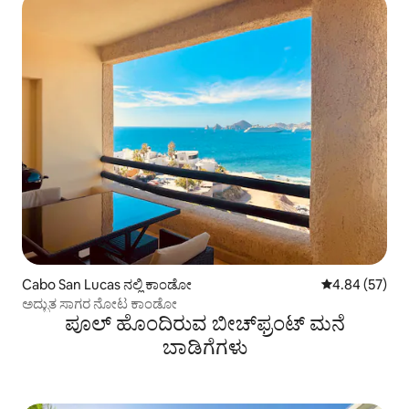
Cabo San Lucas ನಲ್ಲಿ ಕಾಂಡೋ
5 ರಲ್ಲಿ 4.84 ಸರ
4.84 (57)
ಅದ್ಭುತ ಸಾಗರ ನೋಟ ಕಾಂಡೋ
ಪೂಲ್ ಹೊಂದಿರುವ ಬೀಚ್‌‌ಫ್ರಂಟ್ ಮನೆ
ಬಾಡಿಗೆಗಳು