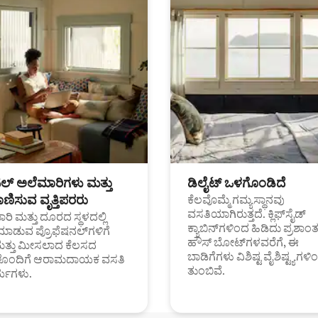
ಟಲ್ ಅಲೆಮಾರಿಗಳು ಮತ್ತು
ಡಿಲೈಟ್ ಒಳಗೊಂಡಿದೆ
ಣಿಸುವ ವೃತ್ತಿಪರರು
ಕೆಲವೊಮ್ಮೆ ಗಮ್ಯಸ್ಥಾನವು
ವಸತಿಯಾಗಿರುತ್ತದೆ. ಕ್ಲಿಫ್‌ಸೈಡ್
ರಿ ಮತ್ತು ದೂರದ ಸ್ಥಳದಲ್ಲಿ
ಕ್ಯಾಬಿನ್‌ಗಳಿಂದ ಹಿಡಿದು ಪ್ರಶಾ
ಮಾಡುವ ಪ್ರೊಫೆಷನಲ್‌ಗಳಿಗೆ
ಹೌಸ್ ಬೋಟ್‌ಗಳವರೆಗೆ, ಈ
ಮತ್ತು ಮೀಸಲಾದ ಕೆಲಸದ
ಬಾಡಿಗೆಗಳು ವಿಶಿಷ್ಟ ವೈಶಿಷ್ಟ್ಯಗಳಿ
ಗಳೊಂದಿಗೆ ಆರಾಮದಾಯಕ ವಸತಿ
ತುಂಬಿವೆ.
್ಯಗಳು.