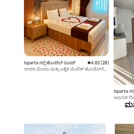
Isparta ನಲ್ಲಿ ಹೋಟೆಲ್ ರೂಮ್
5 ರಲ್ಲಿ 4.82 ಸರಾಸರಿ ರೇಟಿಂ
4.82 (28)
ನಗರದ ಮೊದಲ ಮತ್ತು ಏಕೈಕ ಬೊಟಿಕ್ ಹೋಟೆಲ್‌ಗೆ
ಸ್ವಾಗತ...
Isparta ನಲ
ಆಧುನಿಕ 154 
ಮನ