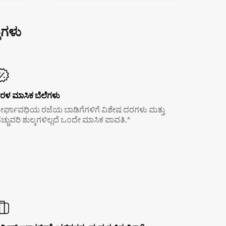
ುಗಳು
ರಳ ಮಾಸಿಕ ಬೆಲೆಗಳು
ೀರ್ಘಾವಧಿಯ ರಜೆಯ ಬಾಡಿಗೆಗಳಿಗೆ ವಿಶೇಷ ದರಗಳು ಮತ್ತು
ೆಚ್ಚುವರಿ ಶುಲ್ಕಗಳಿಲ್ಲದೆ ಒಂದೇ ಮಾಸಿಕ ಪಾವತಿ.*