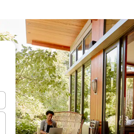
ಂದಿಗೆ ನ್ಯಾವಿಗೇಟ್ ಮಾಡಿ ಅಥವಾ ಸ್ಪರ್ಶ ಅಥವಾ ಸ್ವೈಪ್ ಗೆಸ್ಚರ್‌ಗಳ ಮೂಲಕ ಅನ್ವೇಷಿಸಿ.