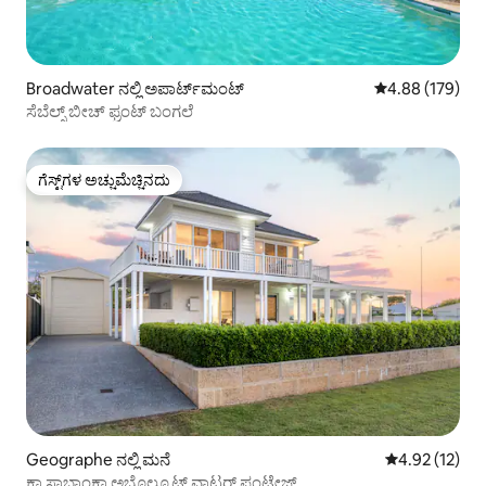
Broadwater ನಲ್ಲಿ ಅಪಾರ್ಟ್‌ಮಂಟ್
5 ರಲ್ಲಿ 4.88 ಸರಾ
4.88 (179)
ಸೆಬೆಲ್ಸ್ ಬೀಚ್ ಫ್ರಂಟ್ ಬಂಗಲೆ
ಗೆಸ್ಟ್‌ಗಳ ಅಚ್ಚುಮೆಚ್ಚಿನದು
ಗೆಸ್ಟ್‌ಗಳ ಅಚ್ಚುಮೆಚ್ಚಿನದು
Geographe ನಲ್ಲಿ ಮನೆ
5 ರಲ್ಲಿ 4.92 ಸರ
4.92 (12)
ಕ್ಯಾಸಾಬ್ಲಾಂಕಾ ಅಬ್ಸೊಲ್ಯೂಟ್ ವಾಟರ್ ಫ್ರಂಟೇಜ್