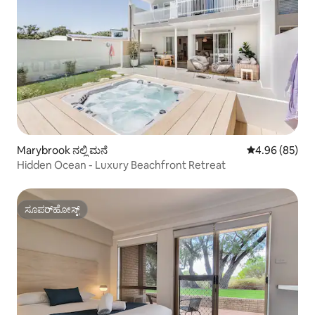
Marybrook ನಲ್ಲಿ ಮನೆ
5 ರಲ್ಲಿ 4.96 ಸರ
4.96 (85)
Hidden Ocean - Luxury Beachfront Retreat
ಸೂಪರ್‌ಹೋಸ್ಟ್
ಸೂಪರ್‌ಹೋಸ್ಟ್