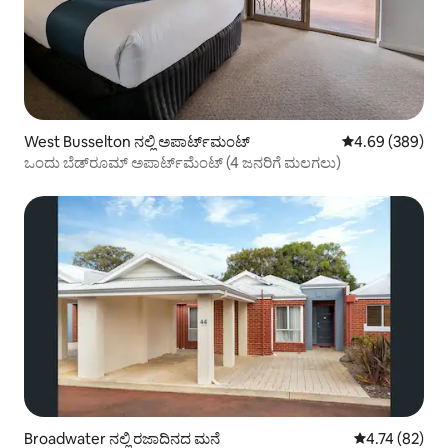
West Busselton ನಲ್ಲಿ ಅಪಾರ್ಟ್‌ಮಂಟ್
5 ರಲ್ಲಿ 4.69 ಸರಾ
4.69 (389)
ಒಂದು ಬೆಡ್‌ರೂಮ್ ಅಪಾರ್ಟ್‌ಮೆಂಟ್ (4 ಜನರಿಗೆ ಮಲಗಲು)
Broadwater ನಲ್ಲಿ ರಜಾದಿನದ ಮನೆ
5 ರಲ್ಲಿ 4.74 ಸರ
4.74 (82)