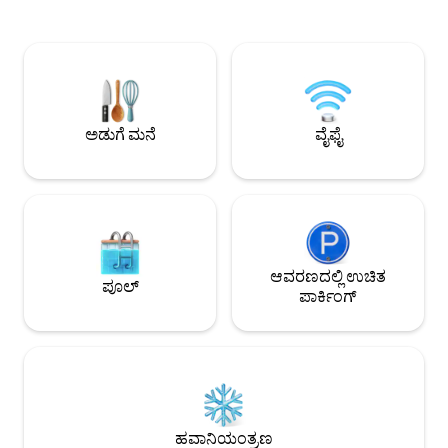
ಮತ್ತು ನಮ್ಮ ನೆರೆಹೊರೆಯವರನ್ನು ಗೌರವಿಸುವಂತೆ
ಕೆಳ ಮಹಡಿಯಲ್ಲಿವೆ. 
ಮತ್ತು ರಾತ್ರಿಯಲ್ಲಿ ಶಬ್ದವನ್ನು ಕಡಿಮೆ ಮಾಡುವಂತೆ
ಅಂಗಳವನ್ನು ಹೊಂದಿದೆ ಮತ್
ನಾವು ನಿಮ್ಮನ್ನು ಕೇಳಿಕೊಳ್ಳುತ್ತೇವೆ. ದಯವಿಟ್ಟು ನಮ್ಮ
ವೀಕ್ಷಣೆಗಳನ್ನು ಹೊಂದಿದೆ
ಅಪಾರ್ಟ್‌ಮೆಂಟ್ ಮತ್ತು ನೀವು ಕಾಣುವ ಸ್ಥಿತಿಯನ್ನು
ಪಾರ್ಕಿಂಗ್. ರೆಸ್ಟೋರೆಂ
ಗೌರವಿಸಿ. ಮಕ್ಕಳು ಇಲ್ಲ: ಮಕ್ಕಳು ಇಲ್ಲ : ಯಾವುದೇ
ಗ್ಯಾಲರಿಗಳು, ಜಟಿಲಗಳು,
ಸಾಕುಪ್ರಾಣಿಗಳಿಲ್ಲ : ಪ್ರಾಪರ್ಟಿಯಲ್ಲಿ ಧೂಮಪಾನ
ಕಡಲತೀರಗಳು, ಲಗೂನ್‌ನಲ್ಲಿ
ಮಾಡಬೇಡಿ : ಖಂಡಿತವಾಗಿಯೂ ಯಾವುದೇ
ಟ್ರ್ಯಾಕ್‌ಗಳು ಮತ್ತು ಹೆಚ್ಚ
ಅಡುಗೆ ಮನೆ
ವೈಫೈ
ಲೀವರ್‌ಗಳಿಲ್ಲ
ಡನ್ಸ್‌ಬರೋದಿಂದ 10 ನ
ಆವರಣದಲ್ಲಿ ಉಚಿತ
ಪೂಲ್
ಪಾರ್ಕಿಂಗ್
ಹವಾನಿಯಂತ್ರಣ