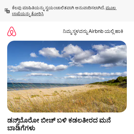
ವಿಷಯಕ್ಕೆ
ಕೆಲವು ಮಾಹಿತಿಯನ್ನು ಸ್ವಯಂಚಾಲಿತವಾಗಿ ಅನುವಾದಿಸಲಾಗಿದೆ. 
ಮೂಲ 
ಹೋಗಿ
ಭಾಷೆಯನ್ನು ತೋರಿಸಿ
ನಿಮ್ಮ ಸ್ಥಳವನ್ನು Airbnb ಯಲ್ಲಿ ಹಾಕಿ
ಡನ್ಸ್‌ಬೊರೋ ಬೀಚ್ ಬಳಿ ಕಡಲತೀರದ ಮನೆ
ಬಾಡಿಗೆಗಳು