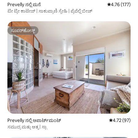
Prevelly ನಲ್ಲಿ ಮನೆ
5 ರಲ್ಲಿ 4.76 ಸರಾ
4.76 (177)
ಟೀ ಟ್ರೀ ಕಾಟೇಜ್ | ಸಾಕುಪ್ರಾಣಿ ಸ್ನೇಹಿ | ಪ್ರೆವೆಲ್ಲಿ ಬೀಚ್
ಸೂಪರ್‌ಹೋಸ್ಟ್
ಸೂಪರ್‌ಹೋಸ್ಟ್
Prevelly ನಲ್ಲಿ ಅಪಾರ್ಟ್‌ಮಂಟ್
5 ರಲ್ಲಿ 4.72 ಸರ
4.72 (97)
ಸಮುದ್ರ ಮತ್ತು ಆತ್ಮ | ಸ್ಪಾ