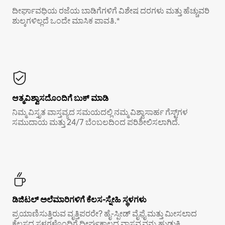
ದೀರ್ಘಾವಧಿಯ ರಜೆಯ ಬಾಡಿಗೆಗಳಿಗೆ ವಿಶೇಷ ದರಗಳು ಮತ್ತು ಹೆಚ್ಚುವರಿ
ಶುಲ್ಕಗಳಿಲ್ಲದೆ ಒಂದೇ ಮಾಸಿಕ ಪಾವತಿ.*
ಆತ್ಮವಿಶ್ವಾಸದೊಂದಿಗೆ ಬುಕ್ ಮಾಡಿ
ನಿಮ್ಮ ವಿಸ್ತೃತ ವಾಸ್ತವ್ಯದ ಸಮಯದಲ್ಲಿ ನಮ್ಮ ವಿಶ್ವಾಸಾರ್ಹ ಗೆಸ್ಟ್‌ಗಳ
ಸಮುದಾಯ ಮತ್ತು 24/7 ಬೆಂಬಲದಿಂದ ಪರಿಶೀಲಿಸಲಾಗಿದೆ.
ಡಿಜಿಟಲ್ ಅಲೆಮಾರಿಗಳಿಗೆ ಕೆಲಸ-ಸ್ನೇಹಿ ಸ್ಥಳಗಳು
ಪ್ರಯಾಣಿಸುತ್ತಿರುವ ವೃತ್ತಿಪರರೇ? ಹೈ-ಸ್ಪೀಡ್ ವೈಫೈ ಮತ್ತು ಮೀಸಲಾದ
ಕೆಲಸದ ಸ್ಥಳಗಳೊಂದಿಗೆ ದೀರ್ಘಕಾಲದ ವಾಸ್ತವ್ಯವನ್ನು ಹುಡುಕಿ.