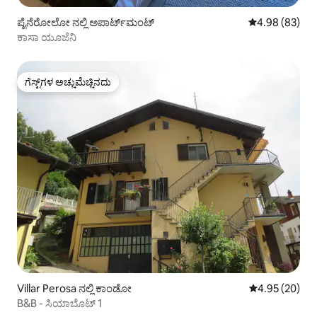
ಪೈನೆರೋಲೋ ನಲ್ಲಿ ಅಪಾರ್ಟ್‌ಮಂಟ್
5 ರಲ್ಲಿ 4.98 ಸರ
4.98 (83)
ಕಾಸಾ ಯೂಜೆನಿ
ಗೆಸ್ಟ್‌ಗಳ ಅಚ್ಚುಮೆಚ್ಚಿನದು
ಗೆಸ್ಟ್‌ಗಳ ಅಚ್ಚುಮೆಚ್ಚಿನದು
Villar Perosa ನಲ್ಲಿ ಕಾಂಡೋ
5 ರಲ್ಲಿ 4.95 ಸರ
4.95 (20)
B&B - ಸಿಯಾಬೊಟ್ 1