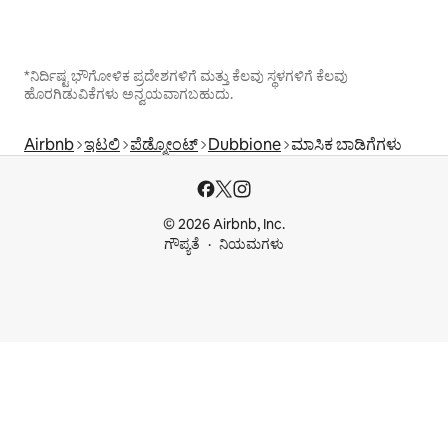
*ನಿರ್ದಿಷ್ಟ ಭೌಗೋಳಿಕ ಪ್ರದೇಶಗಳಿಗೆ ಮತ್ತು ಕೆಲವು ಸ್ಥಳಗಳಿಗೆ ಕೆಲವು
ಹೊರಗಿಡುವಿಕೆಗಳು ಅನ್ವಯವಾಗಬಹುದು.
Airbnb
ಇಟಲಿ
ಪೆಡ್ಮೋಂಟ್
Dubbione
ಮಾಸಿಕ ಬಾಡಿಗೆಗಳು
© 2026 Airbnb, Inc.
ಗೌಪ್ಯತೆ
ನಿಯಮಗಳು