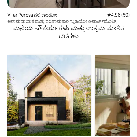
Villar Perosa ನಲ್ಲಿ ಕಾಂಡೋ
5 ರಲ್ಲಿ 4.96 ಸರ
4.96 (50)
ಆರಾಮದಾಯಕ ಮತ್ತು ಪರಿಣಾಮಕಾರಿ ಸ್ಟುಡಿಯೋ ಅಪಾರ್ಟ್‌ಮೆಂಟ್,
ಮನೆಯ ಸೌಕರ್ಯಗಳು ಮತ್ತು ಉತ್ತಮ ಮಾಸಿಕ
ದರಗಳು