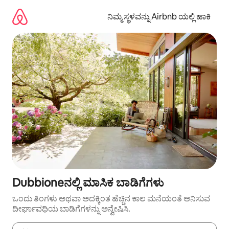
ವಿಷಯಕ್ಕೆ
ಹೋಗಿ
ನಿಮ್ಮ ಸ್ಥಳವನ್ನು Airbnb ಯಲ್ಲಿ ಹಾಕಿ
Dubbioneನಲ್ಲಿ ಮಾಸಿಕ ಬಾಡಿಗೆಗಳು
ಒಂದು ತಿಂಗಳು ಅಥವಾ ಅದಕ್ಕಿಂತ ಹೆಚ್ಚಿನ ಕಾಲ ಮನೆಯಂತೆ ಅನಿಸುವ
ದೀರ್ಘಾವಧಿಯ ಬಾಡಿಗೆಗಳನ್ನು ಅನ್ವೇಷಿಸಿ.