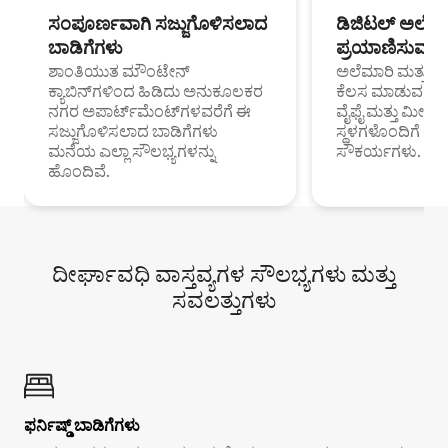
ಸಂಪೂರ್ಣವಾಗಿ ಸಜ್ಜುಗೊಳಿಸಲಾದ
ಡಿಜಿಟಲ್ ಅಲೆಮಾ
ಬಾಡಿಗೆಗಳು
ಪ್ರಯಾಣಿಸುವ ವೃತ
ಶಾಂತಿಯುತ ಮೌಂಟೇನ್
ಅಲೆಮಾರಿ ಮತ್ತು ದೂ
ಕ್ಯಾಬಿನ್‌ಗಳಿಂದ ಹಿಡಿದು ಅನುಕೂಲಕರ
ಕೆಲಸ ಮಾಡುವ ಪ್ರೊ
ನಗರ ಅಪಾರ್ಟ್‌ಮೆಂಟ್‌ಗಳವರೆಗೆ ಈ
ವೈಫೈ ಮತ್ತು ಮೀಸ
ಸಜ್ಜುಗೊಳಿಸಲಾದ ಬಾಡಿಗೆಗಳು
ಸ್ಥಳಗಳೊಂದಿಗೆ 
ಮನೆಯ ಎಲ್ಲಾ ಸೌಲಭ್ಯಗಳನ್ನು
ಸೌಕರ್ಯಗಳು.
ಹೊಂದಿವೆ.
ದೀರ್ಘಾವಧಿ ವಾಸ್ತವ್ಯಗಳ ಸೌಲಭ್ಯಗಳು ಮತ್ತು
ಸವಲತ್ತುಗಳು
ಫರ್ನಿಷ್ಡ್ ಬಾಡಿಗೆಗಳು