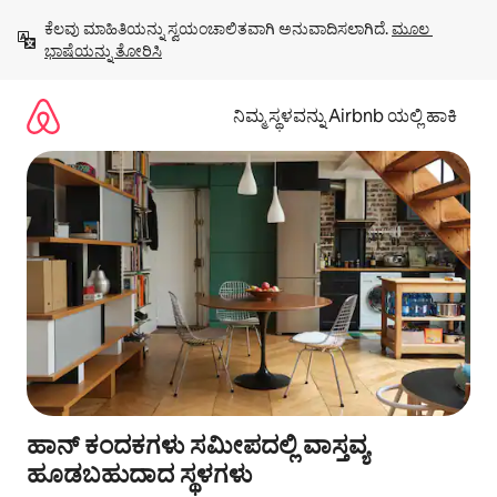
ವಿಷಯಕ್ಕೆ
ಕೆಲವು ಮಾಹಿತಿಯನ್ನು ಸ್ವಯಂಚಾಲಿತವಾಗಿ ಅನುವಾದಿಸಲಾಗಿದೆ. 
ಮೂಲ 
ಹೋಗಿ
ಭಾಷೆಯನ್ನು ತೋರಿಸಿ
ನಿಮ್ಮ ಸ್ಥಳವನ್ನು Airbnb ಯಲ್ಲಿ ಹಾಕಿ
ಹಾನ್ ಕಂದಕಗಳು ಸಮೀಪದಲ್ಲಿ ವಾಸ್ತವ್ಯ
ಹೂಡಬಹುದಾದ ಸ್ಥಳಗಳು