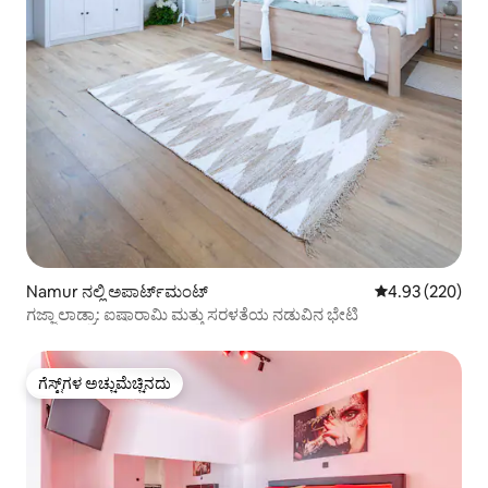
Namur ನಲ್ಲಿ ಅಪಾರ್ಟ್‌ಮಂಟ್
5 ರಲ್ಲಿ 4.93 ಸರಾ
4.93 (220)
ಗಜ್ಜಾ ಲಾಡ್ರಾ: ಐಷಾರಾಮಿ ಮತ್ತು ಸರಳತೆಯ ನಡುವಿನ ಭೇಟಿ
ಗೆಸ್ಟ್‌ಗಳ ಅಚ್ಚುಮೆಚ್ಚಿನದು
ಗೆಸ್ಟ್‌ಗಳ ಅಚ್ಚುಮೆಚ್ಚಿನದು