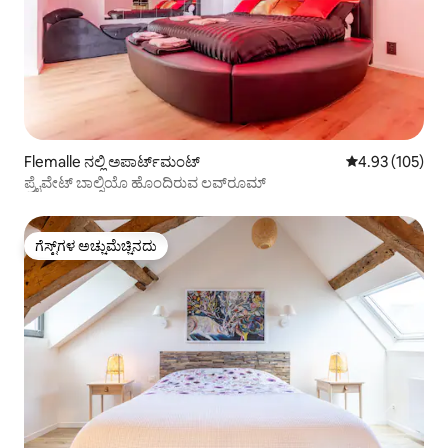
Flemalle ನಲ್ಲಿ ಅಪಾರ್ಟ್‌ಮಂಟ್
5 ರಲ್ಲಿ 4.93 ಸರಾ
4.93 (105)
ಪ್ರೈವೇಟ್ ಬಾಲ್ನಿಯೊ ಹೊಂದಿರುವ ಲವ್‌ರೂಮ್
ಗೆಸ್ಟ್‌ಗಳ ಅಚ್ಚುಮೆಚ್ಚಿನದು
ಗೆಸ್ಟ್‌ಗಳ ಅಚ್ಚುಮೆಚ್ಚಿನದು