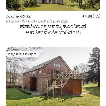
Doische ನಲ್ಲಿ ಮನೆ
5 ರಲ್ಲಿ 4.88 ಸರಾ
4.88 (153)
ಐತಿಹಾಸಿಕ 1797 ಮಿಲ್ · ಖಾಸಗಿ ನದಿ ಮತ್ತು ಪ್ರಕೃತಿ
ಹವಾನಿಯಂತ್ರಣವನ್ನು ಹೊಂದಿರುವ
ಅಪಾರ್ಟ್‌ಮೆಂಟ್‌ ಬಾಡಿಗೆಗಳು
ಗೆಸ್ಟ್‌ಗಳ ಅಚ್ಚುಮೆಚ್ಚಿನದು
ಗೆಸ್ಟ್‌ಗಳ ಅಚ್ಚುಮೆಚ್ಚಿನದು