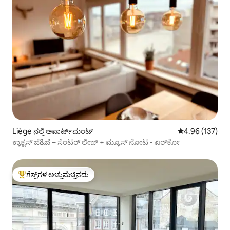
Liège ನಲ್ಲಿ ಅಪಾರ್ಟ್‌ಮಂಟ್
5 ರಲ್ಲಿ 4.96 ಸರಾ
4.96 (137)
ಕ್ಯಾಕ್ಟಸ್ ಜೆ&ಜೆ – ಸೆಂಟರ್ ಲೀಜ್ + ಮ್ಯೂಸ್ ನೋಟ - ಏರ್‌ಕೋ
ಗೆಸ್ಟ್‌ಗಳ ಅಚ್ಚುಮೆಚ್ಚಿನದು
ಗೆಸ್ಟ್‌ಗಳಿಗೆ ಅತಿ ಹೆಚ್ಚು ಅಚ್ಚುಮೆಚ್ಚಿನದು