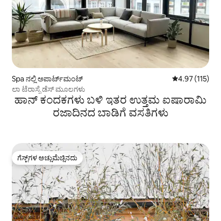
Spa ನಲ್ಲಿ ಅಪಾರ್ಟ್‌ಮಂಟ್
5 ರಲ್ಲಿ 4.97 ಸರಾ
4.97 (115)
ಲಾ ಟೆರಾಸ್ಸೆ ಡೆಸ್ ಮೂಲಗಳು
ಹಾನ್ ಕಂದಕಗಳು ಬಳಿ ಇತರ ಉತ್ತಮ ಐಷಾರಾಮಿ
ರಜಾದಿನದ ಬಾಡಿಗೆ ವಸತಿಗಳು
ಗೆಸ್ಟ್‌ಗಳ ಅಚ್ಚುಮೆಚ್ಚಿನದು
ಗೆಸ್ಟ್‌ಗಳ ಅಚ್ಚುಮೆಚ್ಚಿನದು