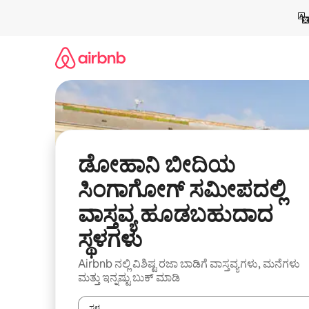
ವಿಷಯಕ್ಕೆ
ಹೋಗಿ
ಡೋಹಾನಿ ಬೀದಿಯ
ಸಿಂಗಾಗೋಗ್ ಸಮೀಪದಲ್ಲಿ
ವಾಸ್ತವ್ಯ ಹೂಡಬಹುದಾದ
ಸ್ಥಳಗಳು
Airbnb ನಲ್ಲಿ ವಿಶಿಷ್ಟ ರಜಾ ಬಾಡಿಗೆ ವಾಸ್ತವ್ಯಗಳು, ಮನೆಗಳು
ಮತ್ತು ಇನ್ನಷ್ಟು ಬುಕ್ ಮಾಡಿ
ಸ್ಥಳ