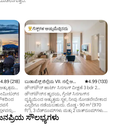
ಟ್ ಮಾಡಲಾಗುತ್ತದೆ.
ಬುದಾಪೆಷ್ಟ್ ಜ
ಗೆಸ್ಟ್‌ಗಳ ಅಚ್ಚುಮೆಚ್ಚಿನದು
ಗೆಸ್ಟ್‌ಗಳ 
ಗೆಸ್ಟ್‌ಗಳಿಗೆ ಅತಿ ಹೆಚ್ಚು ಅಚ್ಚುಮೆಚ್ಚಿನದು
ಗೆಸ್ಟ್‌ಗಳ 
ಪಾರ್ಟ್‌ಮ
ಬುಡಾಪೆಸ್ಟ
ಹೋಮ್
ಮಧ್ಯದಲ್ಲಿ
ಅಪಾರ್ಟ್‌ಮೆ
ಆನಂದಿಸಿ. ಉ
ನೋಟ ಮತ್ತು
ಸ್ಕ್ವೇರ್‌ಗೆ
ಹತ್ತಿರದಲ್
ಇನ್‌ಗೆ ಅವ
ಆದ ವರ್ಗಾವ
 ರಲ್ಲಿ 4.89 ಸರಾಸರಿ ರೇಟಿಂಗ್, 218 ವಿಮರ್ಶೆಗಳು
4.89 (218)
ಬುಡಾಪೆಸ್ಟ್ ಜಿಲ್ಲೆಯ VII. ನಲ್ಲಿ ಅ
5 ರಲ್ಲಿ 4.99 ಸರಾಸರಿ ರೇಟಿಂ
4.99 (133)
ಪ್ರಯಾಣ ಮತ್
ಪಾರ್ಟ್‌ಮಂಟ್
ಅತ್ಯುತ್ತಮ
ಡೌನ್‌ಟೌನ್ ಹಾರ್ಟ್ ಸಿನಗಾಗ್ ವೀಕ್ಷಣೆ 3 bdr 2
ಸುಗಮಗೊಳಿಸ
ಸ್ನಾನದ ಕೋಣೆ A/C
ಿಲೋಮೀಟರ್‌ನ
ಡೌನ್‌ಟೌನ್‌ನ ಹೃದಯ, ಗ್ರೇಟ್ ಸಿನಗಾಗ್‌ನ
ಗೆಸ್ಟ್‌ಗಳಿ
ಚೌಕದಿಂದ
ದೃಷ್ಟಿಯಿಂದ ಅತ್ಯುತ್ತಮ ಸ್ಥಳ, ನೀವು ನೋಡಲೇಬೇಕಾದ
ವೈಯಕ್ತಿಕಗ
ರವಸೆ
ಎಲ್ಲರಿಗೂ ನಡೆಯಬಹುದು. ದೊಡ್ಡ - 90 m² (970
ಬೆಂಬಲವನ್ನ
ಥಳವನ್ನು
ft²), 3 ಬೆಡ್‌ರೂಮ್‌ಗಳು ಮತ್ತು 2 ಬಾತ್‌ರೂಮ್‌ಗಳು.
ನಪ್ರಿಯ ಸೌಲಭ್ಯಗಳು
ಮೀಟರ್
ಬುಡಾಪೆಸ್ಟ್‌ನ ಅತ್ಯುತ್ತಮ ಅಪಾರ್ಟ್‌ಮೆಂಟ್‌ಗಳಲ್ಲಿ
್ ನಿಲ್ದಾಣ:
ಒಂದಾಗಿದೆ. ನಮ್ಮ ಗೆಸ್ಟ್‌ಗಳ ವಿಮರ್ಶೆಗಳನ್ನು ಪರಿಶೀಲಿಸಿ.
ಗಳು
ಉನ್ನತ ಮಾನದಂಡಗಳಿಗೆ ಸಂಪೂರ್ಣವಾಗಿ