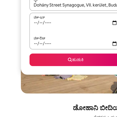
ಫಲಿತಾಂಶಗಳು ಲಭ್ಯವಿರುವಾಗ, ಅಪ್ ಮತ್ತು ಡೌನ್ ಬಾಣದ ಕೀಲಿಗಳೊ
ಚೆಕ್-ಇನ್
ಚೆಕ್-ಔಟ್
ಹುಡುಕಿ
ಡೋಹಾನಿ ಬೀದಿಯ 