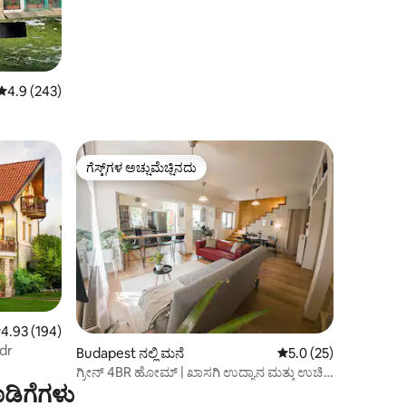
5 ರಲ್ಲಿ 4.9 ಸರಾಸರಿ ರೇಟಿಂಗ್, 243 ವಿಮರ್ಶೆಗಳು
4.9 (243)
ಗೆಸ್ಟ್‌ಗಳ ಅಚ್ಚುಮೆಚ್ಚಿನದು
ಗೆಸ್ಟ್‌ಗಳ ಅಚ್ಚುಮೆಚ್ಚಿನದು
 ರಲ್ಲಿ 4.93 ಸರಾಸರಿ ರೇಟಿಂಗ್, 194 ವಿಮರ್ಶೆಗಳು
4.93 (194)
dr
Budapest ನಲ್ಲಿ ಮನೆ
5 ರಲ್ಲಿ 5.0 ಸರಾಸರಿ ರೇಟಿ
5.0 (25)
ಗ್ರೀನ್ 4BR ಹೋಮ್ | ಖಾಸಗಿ ಉದ್ಯಾನ ಮತ್ತು ಉಚಿತ
ಡಿಗೆಗಳು
ಪಾರ್ಕಿಂಗ್