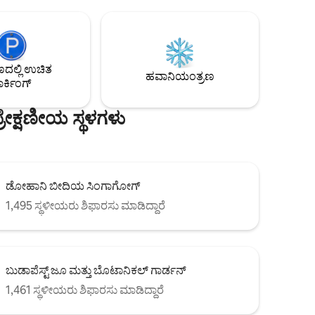
ನವೀಕರಿಸಲಾಗಿದೆ, ಕುಟುಂಬಗಳು ಮತ್ತು ಗುಂಪುಗಳಿಗೆ
ಕ ಕಟ್ಟಡ
ಸೂಕ್ತವಾಗಿದೆ. ಶಾಂತ ಮತ್ತು ಗೌಪ್ಯತೆಯನ್ನು
ಖಾತರಿಪಡಿಸಲಾಗುತ್ತದೆ, ಉತ್ತಮ ನಿದ್ರೆಯನ್ನು ತುಂಬಾ
ೇಜ್: 1
ಆರಾಮದಾಯಕ ಹಾಸಿಗೆಗಳಿಂದ ಒದಗಿಸಲಾಗುತ್ತದೆ.
ಮಿಷಗಳು Bp
ನಗರದ ಚೈತನ್ಯವನ್ನು ಪ್ರತಿಬಿಂಬಿಸುವ ಕ್ಲಾಸಿಕ್ ಮತ್ತು
ಲ್ಲಿ ಉಚಿತ
್ಲಿ
ಆಧುನಿಕ ಶೈಲಿ. ಎಲ್ಲಾ ಬೆಡ್‌ರೂಮ್‌ಗಳಲ್ಲಿ
ಹವಾನಿಯಂತ್ರಣ
ರ್ಕಿಂಗ್
ಂತೆ
ಹವಾನಿಯಂತ್ರಣ
ೇಕ್ಷಣೀಯ ಸ್ಥಳಗಳು
ಡೋಹಾನಿ ಬೀದಿಯ ಸಿಂಗಾಗೋಗ್
1,495 ಸ್ಥಳೀಯರು ಶಿಫಾರಸು ಮಾಡಿದ್ದಾರೆ
ಬುಡಾಪೆಸ್ಟ್ ಜೂ ಮತ್ತು ಬೊಟಾನಿಕಲ್ ಗಾರ್ಡನ್
1,461 ಸ್ಥಳೀಯರು ಶಿಫಾರಸು ಮಾಡಿದ್ದಾರೆ