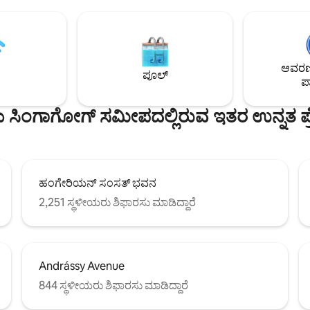
 ಡಿಸೈನರ್ ಬಟ್ಟೆ ಬೊಟಿಕ್‌ಗಳು, ಅಂಗಡಿಗಳು
●ಬಾಲ್ಕನಿ ●AIRCon ●FULLY-ಸುಸಜ್ಜಿತ
ಸಿಕ ವಾಸ್ತುಶಿಲ್ಪವನ್ನು ಹೊಂದಿರುವ
ಅಡುಗೆಮನೆ ●ಲಿಸ್ಟ್ ಮಾಡಲಾದ ಐತಿಹಾಸಿ
ನ ಅತ್ಯಂತ ಫ್ಯಾಶನ್ ಪ್ರದೇಶಗಳಲ್ಲಿ
●ಸುರಕ್ಷಿತ ನೆರೆಹೊರೆ ●ಎಲಿವೇಟರ್
 ಬೊಟಿಕ್ ಅಪಾರ್ಟ್‌ಮೆಂಟ್ ಒಂದು
●HIGHSpeed ವೈಫೈ ●ಲಗೇಜ್ ಸ್ಟೋರ
ೆ, ಸಂಪೂರ್ಣ ಸುಸಜ್ಜಿತ ಅಡುಗೆಮನೆ
ನಿಮಿಷ ●ಸುರಕ್ಷಿತ ಕಾರ್ ಪಾರ್ಕ್: 2 ನಿ
ಆವರಣದ
ು ಬಾತ್‌ರೂಮ್ ಹೊಂದಿರುವ ಬೃಹತ್
ಯ ●ನಿಜವಾದ ವೈಬ್ - ಅದರ ಭಾಗವಾಗಿರಿ! -ಇಲ
ಪೂಲ್
ಪಾ
ಿಯಾವನ್ನು ಹೊಂದಿದೆ.
ನೀವು ಬುಡಾಪೆಸ್ಟ್‌ನ ನಿಜವಾದ ನಿವಾಸಿಯ
ಭಾಸವಾಗಬಹುದು:)
ಿಂಗಾಗೋಗ್ ಸಮೀಪದಲ್ಲಿರುವ ಇತರ ಉನ್ನತ ಪ್ರ
ಹಂಗೇರಿಯನ್ ಸಂಸತ್ ಭವನ
2,251 ಸ್ಥಳೀಯರು ಶಿಫಾರಸು ಮಾಡಿದ್ದಾರೆ
Andrássy Avenue
844 ಸ್ಥಳೀಯರು ಶಿಫಾರಸು ಮಾಡಿದ್ದಾರೆ