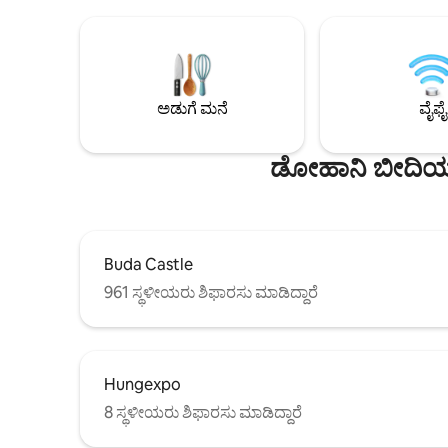
ಸಿನಗಾಗ್‌ನಲ್ಲಿ ನಂಬಲಾಗದ ವೀಕ್ಷಣೆಗಳನ್ನು ಹೊಂದಿದೆ.
ಗ್ಯಾಲರಿಗಳು,
ಅಪಾರ್ಟ್‌ಮೆಂಟ್, ಸಂಸತ್ತು ಮತ್ತು ರುದಾಸ್
ಮತ್ತು ಐತಿಹಾ
ಬಾತ್‌ಗಳಿಂದ 10 ನಿಮಿಷಗಳ ಪ್ರಯಾಣ (ಬುಡಾ ಸೈಡ್)
ಬುಡಾಪೆಸ್ಟ್‌
ತೆರೆದ ಯೋಜನೆ ಲಿವಿಂಗ್ ರೂಮ್, ಎಸಿ ಹೊಂದಿರುವ
ಒಂದಾಗಿದೆ.
ಸಂಪೂರ್ಣ ಸುಸಜ್ಜಿತ ಅಡುಗೆಮನೆ, ಕಿಂಗ್ ಸೈಜ್ ಬೆಡ್
ಮಲಗುವ ಕೋಣ
ಮತ್ತುಗುಣಮಟ್ಟದ ಹಾಸಿಗೆ ಹೊಂದಿರುವ ಶಾಂತಿಯುತ
ಮತ್ತು ಒಂದ
ಅಡುಗೆ ಮನೆ
ವೈಫೈ
ಬೆಡ್‌ರೂಮ್ ಅನ್ನು ಒಳಗೊಂಡಿದೆ
ಲಿವಿಂಗ್ ಏರ
ಡೋಹಾನಿ ಬೀದಿಯ ಸ
Buda Castle
961 ಸ್ಥಳೀಯರು ಶಿಫಾರಸು ಮಾಡಿದ್ದಾರೆ
Hungexpo
8 ಸ್ಥಳೀಯರು ಶಿಫಾರಸು ಮಾಡಿದ್ದಾರೆ