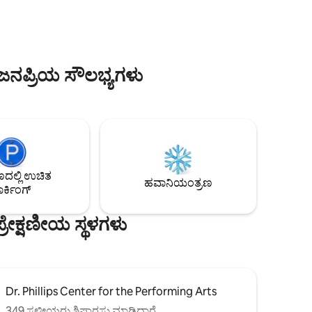
ು ಹೊಂದಿರುವ
ವಿವರವನ್ನು ನೋಡಲು ಇಷ್ಟಪಡುತ್ತೀರಾ? ಬುಕಿಂಗ್
 ಲಿವಿಂಗ್
ಮಾಡಿದ ನಂತರ ತಲ್ಲೀನಗೊಳಿಸುವ 3D ವರ್ಚುವಲ್
' ಟಿವಿಯನ್ನು
ವಾಕ್-ಥ್ರೂ ಪ್ರವಾಸವನ್ನು ಆನಂದಿಸಿ. ವಿನಂತಿಯ
ಿಸಲಾಗಿದೆ.
ಮೇರೆಗೆ ವೃತ್ತಿಪರವಾಗಿ ರೆಕಾರ್ಡ್ ಮಾಡಲಾದ ವೀಡಿಯೊ
ರೂಮ್ ಅನ್ನು
ಟೂರ್ ಕೂಡ ನಮ್ಮಲ್ಲಿ ಲಭ್ಯವಿದೆ.
ಳ ಜನಪ್ರಿಯ ಸೌಲಭ್ಯಗಳು
ಲ್ಲಿ ಉಚಿತ
ಹವಾನಿಯಂತ್ರಣ
ರ್ಕಿಂಗ್
್ರೇಕ್ಷಣೀಯ ಸ್ಥಳಗಳು
Dr. Phillips Center for the Performing Arts
349 ಸ್ಥಳೀಯರು ಶಿಫಾರಸು ಮಾಡಿದ್ದಾರೆ