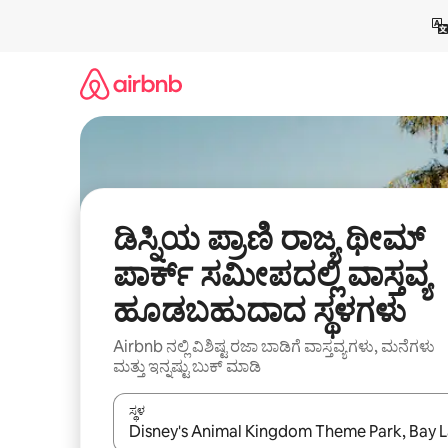
ವಿಷಯಕ್ಕೆ
ಹೋಗಿ
ಡಿಸ್ನಿಯ ಪ್ರಾಣಿ ರಾಜ್ಯ ಥೀಮ್
ಪಾರ್ಕ್ ಸಮೀಪದಲ್ಲಿ ವಾಸ್ತವ್ಯ
ಹೂಡಬಹುದಾದ ಸ್ಥಳಗಳು
Airbnb ನಲ್ಲಿ ವಿಶಿಷ್ಟ ರಜಾ ಬಾಡಿಗೆ ವಾಸ್ತವ್ಯಗಳು, ಮನೆಗಳು
ಮತ್ತು ಇನ್ನಷ್ಟು ಬುಕ್ ಮಾಡಿ
ಸ್ಥಳ
ಫಲಿತಾಂಶಗಳು ಲಭ್ಯವಿರುವಾಗ, ಅಪ್ ಮತ್ತು ಡೌನ್ ಬಾಣದ ಕೀಲಿಗಳೊ