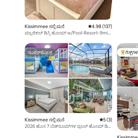
Kissimmee ನಲ್ಲಿ ಮನೆ
5 ರಲ್ಲಿ 4.98 ಸರಾಸರಿ ರೇಟಿಂಗ
4.98 (137)
ಮ್ಯಾಜಿಕಲ್ ಡಿಸ್ನಿ ಹೋಮ್ w/Pool-Resort-9mi
ಟು ಪಾರ್ಕ್‌ಗಳು!
ಸೂಪರ್‌ಹೋಸ್ಟ್
ಗೆಸ್ಟ್‌ಗ
ಸೂಪರ್‌ಹೋಸ್ಟ್
ಗೆಸ್ಟ್‌ಗಳಿಗ
Kissimmee ನಲ್ಲಿ ಮನೆ
5 ರಲ್ಲಿ 5 ಸರಾಸರಿ ರೇಟ
5 (3)
2026 ಹೊಸ 7 ಬೆಡ್‌ರೂಮ್‌ಗಳ ಪೂಲ್ ಹೋಮ್ ಡಿಸ್ನಿ
ಹತ್ತಿರ | ಸೊಲಾರಾ ರೆಸಾರ್ಟ್
Kissimmee 