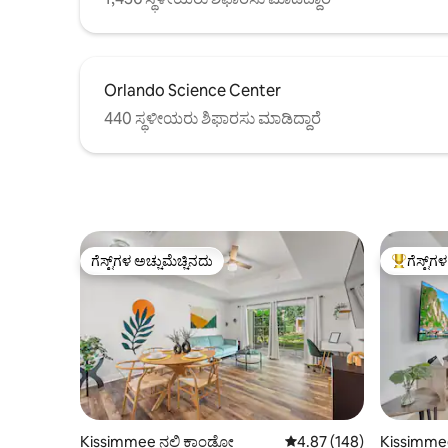
Orlando Science Center
440 ಸ್ಥಳೀಯರು ಶಿಫಾರಸು ಮಾಡಿದ್ದಾರೆ
ಗೆಸ್ಟ್‌ಗಳ ಅಚ್ಚುಮೆಚ್ಚಿನದು
ಗೆಸ್ಟ್‌ಗ
ಗೆಸ್ಟ್‌ಗಳ ಅಚ್ಚುಮೆಚ್ಚಿನದು
ಗೆಸ್ಟ್‌ಗಳಿಗ
Kissimmee ನಲ್ಲಿ ಕಾಂಡೋ
5 ರಲ್ಲಿ 4.87 ಸರಾಸರಿ ರೇಟಿಂಗ
4.87 (148)
Kissimmee