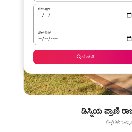
ಚೆಕ್-ಇನ್
ಚೆಕ್-ಔಟ್
ಹುಡುಕಿ
ಡಿಸ್ನಿಯ ಪ್ರಾಣಿ 
ಗೆಸ್ಟ್‌ಗಳು ಒಪ್ಪ