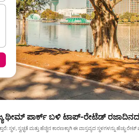
ರಾಜ್ಯ ಥೀಮ್ ಪಾರ್ಕ್ ಬಳಿ ಟಾಪ್-ರೇಟೆಡ್ ರಜಾದಿನ
ುತ್ತಾರೆ: ಸ್ಥಳ, ಸ್ವಚ್ಛತೆ ಮತ್ತು ಹೆಚ್ಚಿನ ಕಾರಣಕ್ಕಾಗಿ ಈ ವಾಸ್ತವ್ಯದ ಸ್ಥಳಗಳನ್ನು ಹೆಚ್ಚು ರೇ