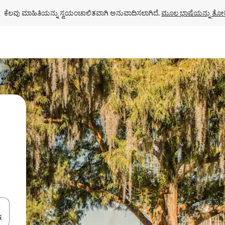
ಕೆಲವು ಮಾಹಿತಿಯನ್ನು ಸ್ವಯಂಚಾಲಿತವಾಗಿ ಅನುವಾದಿಸಲಾಗಿದೆ. 
ಮೂಲ ಭಾಷೆಯನ್ನು ತೋರ
ಂದಿಗೆ ನ್ಯಾವಿಗೇಟ್ ಮಾಡಿ ಅಥವಾ ಸ್ಪರ್ಶ ಅಥವಾ ಸ್ವೈಪ್ ಗೆಸ್ಚರ್‌ಗಳ ಮೂಲಕ ಅನ್ವೇಷಿಸಿ.