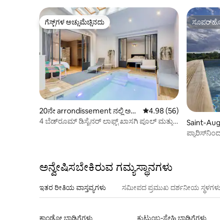
ಗೆಸ್ಟ್‌ಗಳ ಅಚ್ಚುಮೆಚ್ಚಿನದು
ಸೂಪರ್‌ಹೋ
ಗೆಸ್ಟ್‌ಗಳ ಅಚ್ಚುಮೆಚ್ಚಿನದು
ಸೂಪರ್‌ಹೋ
20ನೇ arrondissement ನಲ್ಲಿ ಅ
5 ರಲ್ಲಿ 4.98 ಸರಾಸರಿ ರೇಟಿಂ
4.98 (56)
ಪಾರ್ಟ್‌ಮಂಟ್
4 ಬೆಡ್‌ರೂಮ್ ಡಿಸೈನರ್ ಲಾಫ್ಟ್ ಖಾಸಗಿ ಪೂಲ್ ಮತ್ತು
Saint-Augus
ಕಾಡು
ಪ್ಯಾರಿಸ್‌ನಿಂ
ಅನ್ವೇಷಿಸಬೇಕಿರುವ ಗಮ್ಯಸ್ಥಾನಗಳು
ಇತರ ರೀತಿಯ ವಾಸ್ತವ್ಯಗಳು
ಸಮೀಪದ ಪ್ರಮುಖ ದರ್ಶನೀಯ ಸ್ಥಳಗಳ
ಕಾಂಡೋ ಬಾಡಿಗೆಗಳು
ಕುಟುಂಬ-ಸ್ನೇಹಿ ಬಾಡಿಗೆಗಳು