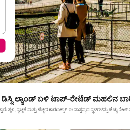
ಸ್ ಡಿಸ್ನಿ ಲ್ಯಾಂಡ್ ಬಳಿ ಟಾಪ್-ರೇಟೆಡ್ ಮಹಲಿನ ಬಾ
ುತ್ತಾರೆ: ಸ್ಥಳ, ಸ್ವಚ್ಛತೆ ಮತ್ತು ಹೆಚ್ಚಿನ ಕಾರಣಕ್ಕಾಗಿ ಈ ವಾಸ್ತವ್ಯದ ಸ್ಥಳಗಳನ್ನು ಹೆಚ್ಚು ರೇ