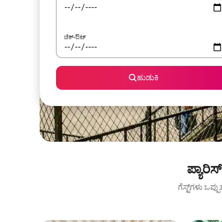
ಚೆಕ್-ಔಟ್
ಹುಡುಕಿ
ಪ್ಯಾರಿ
ಗೆಸ್ಟ್‌ಗಳು ಒಪ್ಪ