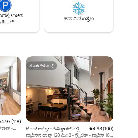
ಅನುವು ಮಾಡಿಕೊಡುತ್ತದೆ.
ಲ್ಲಿ ಉಚಿತ
ಹವಾನಿಯಂತ್ರಣ
ರ್ಕಿಂಗ್
ಸೂಪರ್‌ಹೋಸ್ಟ್
ಸೂಪರ್‌ಹೋಸ್ಟ್
 ರಲ್ಲಿ 4.97 ಸರಾಸರಿ ರೇಟಿಂಗ್, 118 ವಿಮರ್ಶೆಗಳು
4.97 (118)
್‌ಕಾನ್ •
ಟೆಂಥ್ ಅರ್ರೋಂಡಿಸ್ಮೋಂಟ್ ನಲ್ಲಿ ಮ
5 ರಲ್ಲಿ 4.93 ಸರಾಸರಿ ರೇಟಿಂ
4.93 (100)
ನೆ
ಪ್ಯಾರಿಸ್‌ನ ಲಾಫ್ಟ್ 120 ಮೀ 2 - ಸ್ಟೈಲಿಶ್ - ಪ್ಯಾರಿಸ್ 10