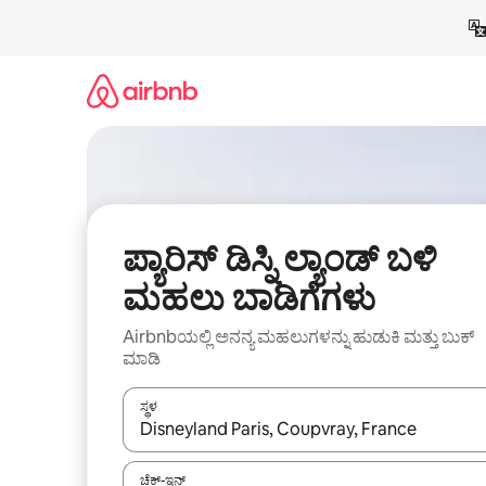
ವಿಷಯಕ್ಕೆ
ಹೋಗಿ
ಪ್ಯಾರಿಸ್ ಡಿಸ್ನಿ ಲ್ಯಾಂಡ್ ಬಳಿ
ಮಹಲು ಬಾಡಿಗೆಗಳು
Airbnbಯಲ್ಲಿ ಅನನ್ಯ ಮಹಲುಗಳನ್ನು ಹುಡುಕಿ ಮತ್ತು ಬುಕ್
ಮಾಡಿ
ಸ್ಥಳ
ಫಲಿತಾಂಶಗಳು ಲಭ್ಯವಿರುವಾಗ, ಅಪ್ ಮತ್ತು ಡೌನ್ ಬಾಣದ ಕೀಲಿಗಳೊ
ಚೆಕ್-ಇನ್