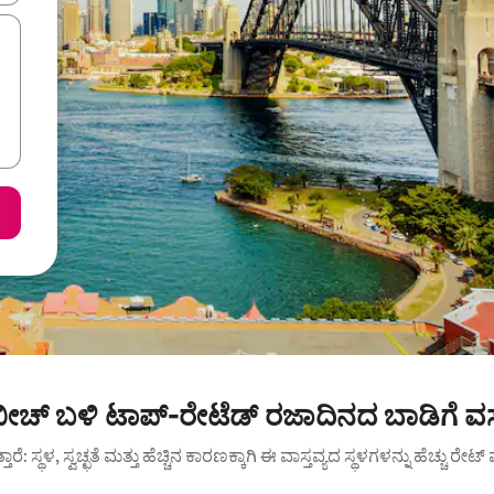
 ಬೀಚ್ ಬಳಿ ಟಾಪ್-ರೇಟೆಡ್ ರಜಾದಿನದ ಬಾಡಿಗೆ ವ
ುತ್ತಾರೆ: ಸ್ಥಳ, ಸ್ವಚ್ಛತೆ ಮತ್ತು ಹೆಚ್ಚಿನ ಕಾರಣಕ್ಕಾಗಿ ಈ ವಾಸ್ತವ್ಯದ ಸ್ಥಳಗಳನ್ನು ಹೆಚ್ಚು ರೇ