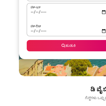
ಚೆಕ್-ಇನ್
ಚೆಕ್-ಔಟ್
ಹುಡುಕಿ
ಡಿ ವೈ
ಗೆಸ್ಟ್‌ಗಳು ಒಪ್ಪ