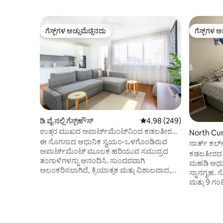
ಗೆಸ್ಟ್‌ಗಳ ಅಚ್ಚುಮೆಚ್ಚಿನದು
ಗೆಸ್ಟ್‌ಗಳ ಅ
ಗೆಸ್ಟ್‌ಗಳ ಅಚ್ಚುಮೆಚ್ಚಿನದು
ಗೆಸ್ಟ್‌ಗಳ ಅ
ಡಿ ವೈ ನಲ್ಲಿ ಗೆಸ್ಟ್‌ಹೌಸ್
5 ರಲ್ಲಿ 4.98 ಸರಾಸರಿ ರೇಟಿಂಗ
4.98 (249)
ಉತ್ತರ ಮುಖದ ಅಪಾರ್ಟ್‌ಮೆಂಟ್‌ನಿಂದ ಕಡಲತೀರ
North Curl
ಮತ್ತು ಕೆಫೆಗಳಿಗೆ ವಿರಾಮದಲ್ಲಿ ನಡೆಯಿರಿ
ಈ ಸೊಗಸಾದ ಆಧುನಿಕ ಸ್ವಯಂ-ಒಳಗೊಂಡಿರುವ
ಪಾರ್ಟ್‌ಮಂ
ನಾರ್ತ್ ಕರ್
ಅಪಾರ್ಟ್‌ಮೆಂಟ್ ಮೂಲಕ ಹರಿಯುವ ಸಮುದ್ರದ
ಕಡಲತೀರದ ಪ್
ತಂಗಾಳಿಗಳನ್ನು ಆನಂದಿಸಿ. ಸುಂದರವಾಗಿ
ಮಹಡಿ ಆಧುನಿಕ 
ಅಲಂಕರಿಸಲಾಗಿದೆ, ಕ್ರಿಯಾತ್ಮಕ ಮತ್ತು ವಿಶಾಲವಾದ,
ಸ್ನಾನಗೃಹ. 
ಹಿತವಾದ ತಟಸ್ಥ ಬಣ್ಣದ ಪ್ಯಾಲೆಟ್ ಕಡಲತೀರದಂತಹ
ಮತ್ತು 9 ಗಂ
ವೈಬ್ ಅನ್ನು ಸೇರಿಸುತ್ತದೆ. ಸ್ವಂತ ಆಫ್-ಸ್ಟ್ರೀಟ್
ಮತ್ತು ಕೆಲವ
ಪಾರ್ಕಿಂಗ್, ಲಾಂಡ್ರಿ, ಸೀಲಿಂಗ್ ಫ್ಯಾನ್‌ಗಳು, ಸಂಪೂರ್ಣ
ಸ್ನಾನಗೃಹವನ
ಸುಸಜ್ಜಿತ ಅಡುಗೆಮನೆ, ಹೈ-ಸ್ಪೀಡ್ ವೈ-ಫೈ, ಆಪಲ್ ಟಿವಿ
ಕೋರ್ಟ್ ಅಂ
ಪ್ರವೇಶದೊಂದಿಗೆ, ಅದನ್ನು ಮನೆಯಿಂದ ದೂರವಿರುವ
ಮ್ಯಾನ್ಲಿ, ವ