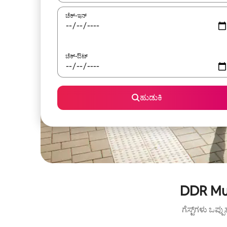
ಚೆಕ್-ಇನ್
ಚೆಕ್-ಔಟ್
ಹುಡುಕಿ
DDR Mus
ಗೆಸ್ಟ್‌ಗಳು ಒಪ್ಪ