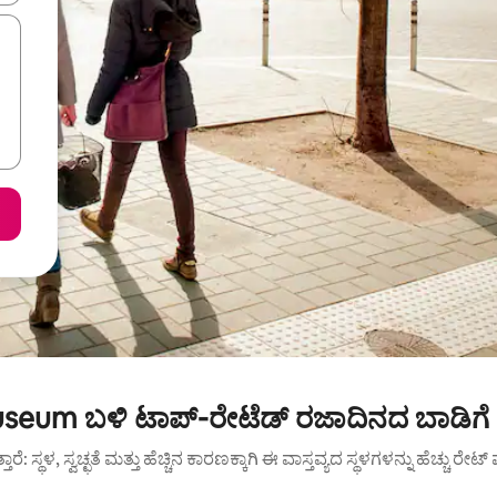
eum ಬಳಿ ಟಾಪ್-ರೇಟೆಡ್ ರಜಾದಿನದ ಬಾಡಿಗೆ
ುತ್ತಾರೆ: ಸ್ಥಳ, ಸ್ವಚ್ಛತೆ ಮತ್ತು ಹೆಚ್ಚಿನ ಕಾರಣಕ್ಕಾಗಿ ಈ ವಾಸ್ತವ್ಯದ ಸ್ಥಳಗಳನ್ನು ಹೆಚ್ಚು ರೇ