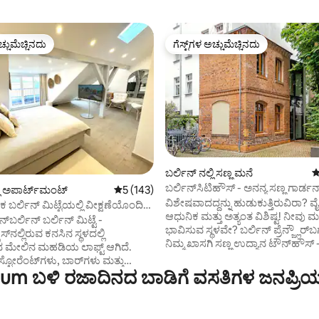
ಚ್ಚುಮೆಚ್ಚಿನದು
ಗೆಸ್ಟ್‌ಗಳ ಅಚ್ಚುಮೆಚ್ಚಿನದು
ಚ್ಚುಮೆಚ್ಚಿನದು
ಗೆಸ್ಟ್‌ಗಳ ಅಚ್ಚುಮೆಚ್ಚಿನದು
ಬರ್ಲಿನ್ ನಲ್ಲಿ ಸಣ್ಣ ಮನೆ
5
್, 904 ವಿಮರ್ಶೆಗಳು
ಬರ್ಲಿನ್‌ಸಿಟಿಹೌಸ್ - ಅನನ್ಯ ಸಣ್ಣ ಗಾರ್ಡನ
್ಲಿ ಅಪಾರ್ಟ್‌ಮಂಟ್
5 ರಲ್ಲಿ 5 ಸರಾಸರಿ ರೇಟಿಂಗ್, 143 ವಿಮರ್ಶೆಗಳು
5 (143)
ಟೌನ್‌ಹೌಸ್
ವಿಶೇಷವಾದದ್ದನ್ನು ಹುಡುಕುತ್ತಿರುವಿರಾ? ವೈ
್ಲಿನ್ ಮಿಟ್ಟೆಯಲ್ಲಿ ವೀಕ್ಷಣೆಯೊಂದಿಗೆ
ಆಧುನಿಕ ಮತ್ತು ಅತ್ಯಂತ ವಿಶಿಷ್ಟ! ನೀವು 
ನ್‌ಬರ್ಲಿನ್ ಬರ್ಲಿನ್ ಮಿಟ್ಟೆ -
ಭಾವಿಸುವ ಸ್ಥಳವೇ? ಬರ್ಲಿನ್ ಪ್ರೆನ್ಜ್ಲೌರ್‌ಬರ
ರಾಸ್‌ನಲ್ಲಿರುವ ಕನಸಿನ ಸ್ಥಳದಲ್ಲಿ
ನಿಮ್ಮ ಖಾಸಗಿ ಸಣ್ಣ ಉದ್ಯಾನ ಟೌನ್‌ಹೌಸ್ -
ಮೇಲಿನ ಮಹಡಿಯ ಲಾಫ್ಟ್ ಆಗಿದೆ.
ಸಿಟಿಹೌಸ್‌ನಲ್ಲಿ ಬನ್ನಿ ಮತ್ತು ವಾಸ್ತವ್ಯ ಮಾಡ
ೆಸ್ಟೋರೆಂಟ್‌ಗಳು, ಬಾರ್‌ಗಳು ಮತ್ತು
ದಶಕದ ಐತಿಹಾಸಿಕ ಕಟ್ಟಡ. ಅನೇಕ ಉಚಿತ
m ಬಳಿ ರಜಾದಿನದ ಬಾಡಿಗೆ ವಸತಿಗಳ ಜನಪ್ರಿಯ
ೆ ಟಾರ್ಸ್ಟ್ರಾಸ್‌ನಲ್ಲಿ ಕೇವಲ 50 ಮೀಟರ್
ಸೌಲಭ್ಯಗಳು ಮತ್ತು ಆರಾಮದಾಯಕ ನೆರ
ವ ರೋಮಾಂಚಕ ಜೀವನ. ವಿಶ್ವಪ್ರಸಿದ್ಧ
ಮೌನವನ್ನು ಆನಂದಿಸಿ - ಸುರಂಗಮಾರ್ಗ 
ೀಪ, ಕ್ಯಾಥೆಡ್ರಲ್ ಮತ್ತು ರೀಚ್‌ಸ್ಟ್ಯಾಗ್
ಟ್ರಾಮ್ M10 ಅಥವಾ ಬಸ್ ಮೂಲಕ ಸು
ಿಂಗ್ ದೂರದಲ್ಲಿವೆ. ನಗರದ ಮೇಲೆ