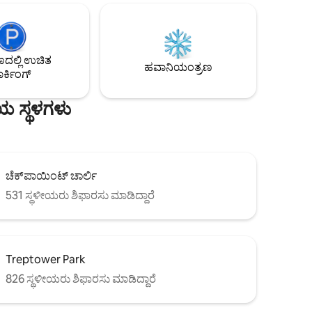
ಡ್ಡ
ಬೆಳಕಿನಿಂದ ತುಂಬಿದರೆ, ಐಷಾರಾಮಿ ಕಿಂಗ್ ಸೈಜ್
ಲ್ಲಿದೆ.
ಮಲಗುವ ಕೋಣೆ, ಉನ್ನತ ದರ್ಜೆಯ ಅಡುಗೆಮನೆ
use ನಲ್ಲಿ
ಮತ್ತು ಮಳೆ ಸ್ನಾನ ಮತ್ತು ಸ್ನಾನದ ತೊಟ್ಟಿಯನ್ನು
 ಬರ್ಲಿನ್‌ಸಿಟಿಹೌಸ್
ಹೊಂದಿರುವ ನಯವಾದ ಸ್ನಾನಗೃಹವು ನಗರದ
ಮಧ್ಯದಲ್ಲಿ ಶಾಂತವಾದ ಏಕಾಂತ ಸ್ಥಳವನ್ನು ಸೃಷ್ಟಿಸುತ್ತದೆ.
ಲ್ಲಿ ಉಚಿತ
ಹವಾನಿಯಂತ್ರಣ
ರ್ಕಿಂಗ್
ಯ ಸ್ಥಳಗಳು
ಚೆಕ್‌ಪಾಯಿಂಟ್ ಚಾರ್ಲಿ
531 ಸ್ಥಳೀಯರು ಶಿಫಾರಸು ಮಾಡಿದ್ದಾರೆ
Treptower Park
826 ಸ್ಥಳೀಯರು ಶಿಫಾರಸು ಮಾಡಿದ್ದಾರೆ