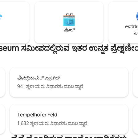
ತಲುಪಬಹುದು. ಬರ್ಲಿನ್‌ಮಿಟ್ಟೆಯ ಅತಿದೊ
ುವ ವೀಕ್ಷಣೆಗಳೊಂದಿಗೆ (ಫರ್ನ್‌ಸೆಹ್ಟರ್ಮ್,
ಆಕರ್ಷಣೆಗಳಿಂದ ಕೆಲವೇ ನಿಮಿಷಗಳ ದೂರದ
ಸ್, ಲೌಂಜರ್‌ಗಳೊಂದಿಗೆ ದೊಡ್ಡ ಒಳಗಿನ
ನಿಮ್ಮೆಲ್ಲರನ್ನು ಶೀಘ್ರದಲ್ಲೇ BerlinCityHo
ವಣಿಯ ಟೆರೇಸ್) ಮತ್ತು ಐಷಾರಾಮಿ
ಭೇಟಿಯಾಗಲು ಆಶಿಸುತ್ತೇನೆ! #
ಂದಿಗೆ ಮನೆಯಲ್ಲಿ ಸಂಪೂರ್ಣ ಶಾಂತಿ
ಆವರಣದ
ಧತೆ. ಸಿಟಿ ಸೆಂಟರ್‌ನಲ್ಲಿ ಸಮರ್ಪಕವಾದ
ಪೂಲ್
ಪಾ
.
um ಸಮೀಪದಲ್ಲಿರುವ ಇತರ ಉನ್ನತ ಪ್ರೇಕ್ಷಣೀ
ಪೊಟ್ಸ್‌ಡಾಮರ್ ಪ್ಲಾಟ್‌ಜ್
941 ಸ್ಥಳೀಯರು ಶಿಫಾರಸು ಮಾಡಿದ್ದಾರೆ
Tempelhofer Feld
1,632 ಸ್ಥಳೀಯರು ಶಿಫಾರಸು ಮಾಡಿದ್ದಾರೆ