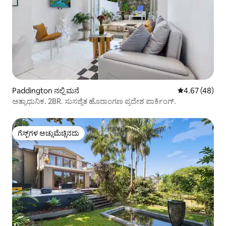
Paddington ನಲ್ಲಿ ಮನೆ
5 ರಲ್ಲಿ 4.67 ಸರ
4.67 (48)
ಅತ್ಯಾಧುನಿಕ. 2BR. ಸುಸಜ್ಜಿತ ಹೊರಾಂಗಣ ಪ್ರದೇಶ ಪಾರ್ಕಿಂಗ್.
ಗೆಸ್ಟ್‌ಗಳ ಅಚ್ಚುಮೆಚ್ಚಿನದು
ಗೆಸ್ಟ್‌ಗಳ ಅಚ್ಚುಮೆಚ್ಚಿನದು