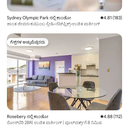
Sydney Olympic Park ನಲ್ಲಿ ಕಾಂಡೋ
5 ರಲ್ಲಿ 4.81 ಸರಾ
4.81 (183)
ಶಾಂತ ಜೀವನ•ಕುಟುಂಬ ಸ್ನೇಹಿ•ನೆಟ್‌ಫ್ಲಿಕ್ಸ್•ಉಚಿತ ಪಾರ್ಕಿಂಗ್
ಗೆಸ್ಟ್‌ಗಳ ಅಚ್ಚುಮೆಚ್ಚಿನದು
ಗೆಸ್ಟ್‌ಗಳ ಅಚ್ಚುಮೆಚ್ಚಿನದು
Rosebery ನಲ್ಲಿ ಕಾಂಡೋ
5 ರಲ್ಲಿ 4.88 ಸರಾ
4.88 (112)
ರೋಸ್‌ಬೆರಿ 2BR| ಉಚಿತ ಪಾರ್ಕಿಂಗ್ | ವೂಲ್‌ವರ್ತ್ಸ್‌ಗೆ 8 ನಿಮಿಷ