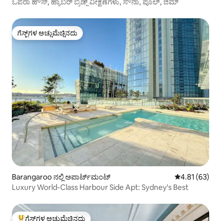
ಒಪೆರಾ ಹೌಸ್, ಹ್ಯಾಬರ್ ಬ್ರಿಡ್ಜ್ ವೀಕ್ಷಣೆಗಳು, ಸೌನಾ, ಪೂಲ್, ಜಿಮ್
ಗೆಸ್ಟ್‌ಗಳ ಅಚ್ಚುಮೆಚ್ಚಿನದು
ಗೆಸ್ಟ್‌ಗಳ ಅಚ್ಚುಮೆಚ್ಚಿನದು
Barangaroo ನಲ್ಲಿ ಅಪಾರ್ಟ್‌ಮಂಟ್
5 ರಲ್ಲಿ 4.81 ಸರ
4.81 (63)
Luxury World-Class Harbour Side Apt: Sydney's Best
ಗೆಸ್ಟ್‌ಗಳ ಅಚ್ಚುಮೆಚ್ಚಿನದು