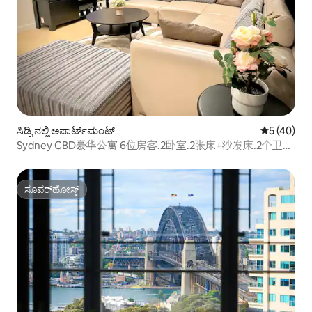
ಸಿಡ್ನಿ ನಲ್ಲಿ ಅಪಾರ್ಟ್‌ಮಂಟ್
5 ರಲ್ಲಿ 5 ಸರ
5 (40)
Sydney CBD豪华公寓 6位房客.2卧室.2张床+沙发床.2个卫生
间.游泳池.健身房.
ಸೂಪರ್‌ಹೋಸ್ಟ್
ಸೂಪರ್‌ಹೋಸ್ಟ್