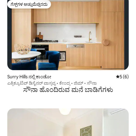
ಗೆಸ್ಟ್‌ಗಳ ಅಚ್ಚುಮೆಚ್ಚಿನದು
ಗೆಸ್ಟ್‌ಗಳ ಅಚ್ಚುಮೆಚ್ಚಿನದು
Surry Hills ನಲ್ಲಿ ಕಾಂಡೋ
5 ರಲ್ಲಿ 5 
5 (6)
ಎಕ್ಸಿಕ್ಯೂಟಿವ್ ಡಿಸೈನರ್ ವಾಸ್ತವ್ಯ • ಕೇಂದ್ರ • ಜಿಮ್ • ಸೌನಾ
ಸೌನಾ ಹೊಂದಿರುವ ಮನೆ ಬಾಡಿಗೆಗಳು