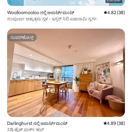
Woolloomooloo ನಲ್ಲಿ ಅಪಾರ್ಟ್‌ಮಂಟ್
5 ರಲ್ಲಿ 4.82 ಸರ
4.82 (38)
ಸಂಪೂರ್ಣ ಅತ್ಯುತ್ತಮ ಸ್ಥಳ - ಇನ್ನರ್ ಸಿಟಿ ಐಷಾರಾಮಿ ಸ್ವರ್ಗ.
ಸೂಪರ್‌ಹೋಸ್ಟ್
ಸೂಪರ್‌ಹೋಸ್ಟ್
Darlinghurst ನಲ್ಲಿ ಅಪಾರ್ಟ್‌ಮಂಟ್
5 ರಲ್ಲಿ 4.89 ಸರ
4.89 (38)
ಸಿಡ್ನಿ ಹೈಡ್ ಪಾರ್ಕ್ ಹಬ್