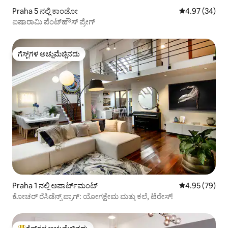
Praha 5 ನಲ್ಲಿ ಕಾಂಡೋ
5 ರಲ್ಲಿ 4.97 ಸರ
4.97 (34)
ಐಷಾರಾಮಿ ಪೆಂಟ್‌ಹೌಸ್ ಪ್ರೇಗ್
ಗೆಸ್ಟ್‌ಗಳ ಅಚ್ಚುಮೆಚ್ಚಿನದು
ಗೆಸ್ಟ್‌ಗಳ ಅಚ್ಚುಮೆಚ್ಚಿನದು
Praha 1 ನಲ್ಲಿ ಅಪಾರ್ಟ್‌ಮಂಟ್
5 ರಲ್ಲಿ 4.95 ಸರ
4.95 (79)
ಕೋಚರ್ ರೆಸಿಡೆನ್ಸ್ ಪ್ರಾಗ್: ಯೋಗಕ್ಷೇಮ ಮತ್ತು ಕಲೆ, ಟೆರೇಸ್!