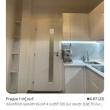
Prague 1 ನಲ್ಲಿ ಮನೆ
5 ರಲ್ಲಿ 4.87 ಸರ
4.87 (23)
ನವೀಕರಿಸಿದ ಅಪಾರ್ಟ್‌ಮೆಂಟ್ 4 ಜನರಿಗೆ 120 ಮೀ ಚಾರ್ಲ್ಸ್ ಬ್ರಿಡ್ಜ್ 70 ಮೀ
ಮೆಟ್ರೋ