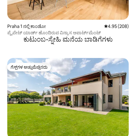
Praha 1 ನಲ್ಲಿ ಕಾಂಡೋ
5 ರಲ್ಲಿ 4.95 ಸರಾ
4.95 (208)
ಪ್ರೈವೇಟ್ ಯಾರ್ಡ್ ಹೊಂದಿರುವ ವಿನ್ಯಾಸ ಅಪಾರ್ಟ್‌ಮೆಂಟ್
ಕುಟುಂಬ-ಸ್ನೇಹಿ ಮನೆಯ ಬಾಡಿಗೆಗಳು
ಗೆಸ್ಟ್‌ಗಳ ಅಚ್ಚುಮೆಚ್ಚಿನದು
ಗೆಸ್ಟ್‌ಗಳ ಅಚ್ಚುಮೆಚ್ಚಿನದು