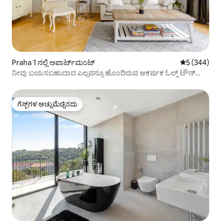
Praha 1 ನಲ್ಲಿ ಅಪಾರ್ಟ್‌ಮಂಟ್
5 ರಲ್ಲಿ 5 ಸರಾ
5 (344)
ನೀವು ಬಯಸಬಹುದಾದ ಎಲ್ಲವನ್ನೂ ಹೊಂದಿರುವ ಆಕರ್ಷಕ ಓಲ್ಡ್ ಟೌನ್
ಅಪಾರ್ಟ್‌ಮೆಂಟ್
ಗೆಸ್ಟ್‌ಗಳ ಅಚ್ಚುಮೆಚ್ಚಿನದು
ಗೆಸ್ಟ್‌ಗಳ ಅಚ್ಚುಮೆಚ್ಚಿನದು