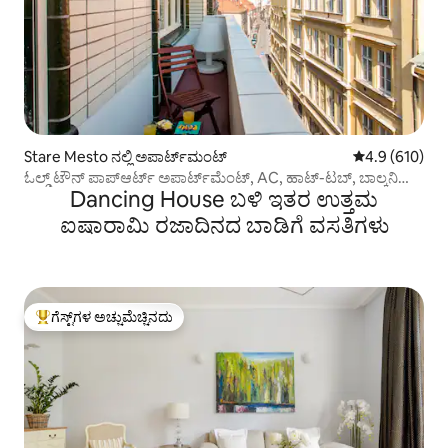
Stare Mesto ನಲ್ಲಿ ಅಪಾರ್ಟ್‌ಮಂಟ್
5 ರಲ್ಲಿ 4.9 ಸರಾ
4.9 (610)
ಓಲ್ಡ್ ಟೌನ್ ಪಾಪ್‌ಆರ್ಟ್ ಅಪಾರ್ಟ್‌ಮೆಂಟ್, AC, ಹಾಟ್-ಟಬ್, ಬಾಲ್ಕನಿ
Dancing House ಬಳಿ ಇತರ ಉತ್ತಮ
ಮತ್ತು ವೀಕ್ಷಣೆಗಳು!
ಐಷಾರಾಮಿ ರಜಾದಿನದ ಬಾಡಿಗೆ ವಸತಿಗಳು
ಗೆಸ್ಟ್‌ಗಳ ಅಚ್ಚುಮೆಚ್ಚಿನದು
ಗೆಸ್ಟ್‌ಗಳಿಗೆ ಅತಿ ಹೆಚ್ಚು ಅಚ್ಚುಮೆಚ್ಚಿನದು