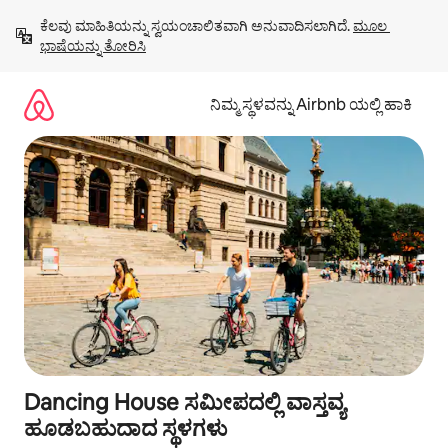
ವಿಷಯಕ್ಕೆ
ಕೆಲವು ಮಾಹಿತಿಯನ್ನು ಸ್ವಯಂಚಾಲಿತವಾಗಿ ಅನುವಾದಿಸಲಾಗಿದೆ. 
ಮೂಲ 
ಹೋಗಿ
ಭಾಷೆಯನ್ನು ತೋರಿಸಿ
ನಿಮ್ಮ ಸ್ಥಳವನ್ನು Airbnb ಯಲ್ಲಿ ಹಾಕಿ
Dancing House ಸಮೀಪದಲ್ಲಿ ವಾಸ್ತವ್ಯ
ಹೂಡಬಹುದಾದ ಸ್ಥಳಗಳು