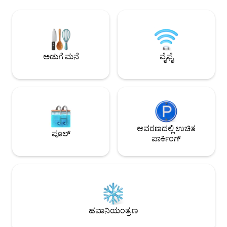
ನಿಮ್ಮನ್ನು ಓಲ್ಡ್ ಟೌನ್, ಚಾರ
ಪ್ಯಾಡಲ್‌ಬೋರ್ಡ್ ಅನ್ನು ಪ್ರಯತ್ನಿಸಬಹುದು.
ಮತ್ತು ಇತರ ಆಕರ್ಷಣೆಗಳಿ
ಹೌಸ್‌ಬೋಟ್‌ನಲ್ಲಿ ಡಬಲ್ ಬೆಡ್ ಮತ್ತು ಸಣ್ಣ ಶಿಶುಗಳಿಗೆ
ನಿಲ್ದಾಣವೂ ತುಂಬಾ ಹತ್ತ
ತೊಟ್ಟಿಲು ಇದೆ. ಸಂಪೂರ್ಣ ಸುಸಜ್ಜಿತ
ದೂರದಲ್ಲಿ). :) ಹತ್ತಿರದಲ
ಅಡುಗೆಮನೆಯಲ್ಲಿ ನಿಮ್ಮ ರುಚಿಯ ಅನುಭವವನ್ನು
ಬಾರ್‌ಗಳು ಮತ್ತು ಪಬ್‌
ನೀವು ಸಿದ್ಧಪಡಿಸುತ್ತೀರಿ. ಪೂರ್ಣ ದಿನದ ನಂತರ,
ಅಂಗಡಿಗಳಿವೆ.
ಅಗ್ಗಿಷ್ಟಿಕೆ ಮೂಲಕ ವಿಶ್ರಾಂತಿ ಪಡೆಯಿರಿ. ನೀವು ಡೆಕ್‌ನಲ್ಲಿ
ಅಡುಗೆ ಮನೆ
ವೈಫೈ
ಕುಳಿತು ನೀರಿನ ಮಟ್ಟವನ್ನು ಗಮನಿಸುತ್ತೀರಿ.
ಹೌಸ್‌ಬೋಟ್‌ನ ಪಕ್ಕದಲ್ಲಿಯೇ ಪಾರ್ಕಿಂಗ್.
ಆವರಣದಲ್ಲಿ ಉಚಿತ
ಪೂಲ್
ಪಾರ್ಕಿಂಗ್
ಹವಾನಿಯಂತ್ರಣ