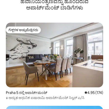
ಹವಾನಿಯಂತ್ರಣವನ್ನು ಹೊಂದಿರುವ
ಅಪಾರ್ಟ್‌ಮೆಂಟ್‌ ಬಾಡಿಗೆಗಳು
ಗೆಸ್ಟ್‌ಗಳ ಅಚ್ಚುಮೆಚ್ಚಿನದು
ಗೆಸ್ಟ್‌ಗಳ ಅಚ್ಚುಮೆಚ್ಚಿನದು
Praha 5 ನಲ್ಲಿ ಅಪಾರ್ಟ್‌ಮಂಟ್
5 ರಲ್ಲಿ 4.95 ಸರಾ
4.95 (174)
♕ ಅದ್ಭುತ ಆಧುನಿಕ ಐಷಾರಾಮಿ ಅಪಾರ್ಟ್‌ಮೆಂಟ್ ಸಿಲ್ವರ್ ಎ/ಸಿ