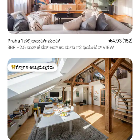
Praha 1 ನಲ್ಲಿ ಅಪಾರ್ಟ್‌ಮಂಟ್
5 ರಲ್ಲಿ 4.93 ಸರಾ
4.93 (152)
3BR +2.5 ಬಾತ್ ಹೆವೆನ್ ಆಫ್ ಹಾರ್ಮನಿ #2 ಥಿಯೇಟರ್ V!EW
ಗೆಸ್ಟ್‌ಗಳ ಅಚ್ಚುಮೆಚ್ಚಿನದು
ಗೆಸ್ಟ್‌ಗಳಿಗೆ ಅತಿ ಹೆಚ್ಚು ಅಚ್ಚುಮೆಚ್ಚಿನದು