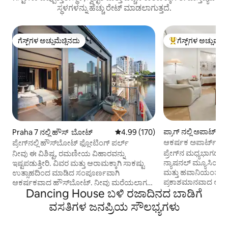
ಸ್ಥಳಗಳನ್ನು ಹೆಚ್ಚು ರೇಟ್ ಮಾಡಲಾಗುತ್ತದೆ.
ಗೆಸ್ಟ್‌ಗಳ ಅಚ್ಚುಮೆಚ್ಚಿನದು
ಗೆಸ್ಟ್‌ಗಳ ಅಚ್ಚುಮೆಚ್
ಗೆಸ್ಟ್‌ಗಳ ಅಚ್ಚುಮೆಚ್ಚಿನದು
ಗೆಸ್ಟ್‌ಗಳಿಗೆ ಅತಿ ಹೆಚ್ಚು
ಪ್ರಾಗ್ ನಲ್ಲಿ ಅಪಾರ್ಟ್‌
Praha 7 ನಲ್ಲಿ ಹೌಸ್ ‌ ಬೋಟ್
5 ರಲ್ಲಿ 4.99 ಸರಾಸರಿ ರೇಟಿಂಗ್, 170 ವಿ
4.99 (170)
ಆಕರ್ಷಕ ಅಪಾರ್ಟ್‌ಮೆಂಟ
ಪ್ರೇಗ್‌ನಲ್ಲಿ ಹೌಸ್‌ಬೋಟ್ ಫ್ಲೋಟಿಂಗ್ ಪರ್ಲ್
ಮತ್ತು ಗ್ಯಾರೇಜ್ 5' ದೂರ
ಪ್ರೇಗ್‌ನ ಮಧ್ಯಭಾಗದಲ್ಲಿ, ವೆ
ನೀವು ಈ ವಿಶಿಷ್ಟ, ರಮಣೀಯ ವಿಹಾರವನ್ನು
ನ್ಯಾಷನಲ್ ಮ್ಯೂಸಿಯಂನ ಹ
ಇಷ್ಟಪಡುತ್ತೀರಿ. ವಿವರ ಮತ್ತು ಆರಾಮಕ್ಕಾಗಿ ಸಾಕಷ್ಟು
ಮತ್ತು ಹವಾನಿಯಂತ್ರಣ
ಉತ್ಸಾಹದಿಂದ ಮಾಡಿದ ಸಂಪೂರ್ಣವಾಗಿ
ಪ್ರಕಾಶಮಾನವಾದ ಅಪಾರ
ಆಕರ್ಷಕವಾದ ಹೌಸ್‌ಬೋಟ್. ನೀವು ಮರೆಯಲಾಗದ
Dancing House ಬಳಿ ರಜಾದಿನದ ಬಾಡಿಗೆ
ಕಾರಿನಲ್ಲಿ 5 ನಿಮಿಷಗಳ ದೂ
ವಾಸ್ತವ್ಯವನ್ನು ಅನುಭವಿಸುತ್ತೀರಿ ಮತ್ತು ನೀವು
ಉಚಿತ ಸುರಕ್ಷಿತ ಪಾರ್ಕಿಂ
ಹೊರಡಲು ಬಯಸುವುದಿಲ್ಲ. ನೀವು ಮೀನು
ವಸತಿಗಳ ಜನಪ್ರಿಯ ಸೌಲಭ್ಯಗಳು
ಅಪಾರ್ಟ್‌ಮೆಂಟ್ ಅನು
ಹಿಡಿಯಬಹುದು ಅಥವಾ ಮೀನುಗಳಿಂದ ತುಂಬಿದ
ಮಾರ್ಗಗಳಾದ C ಮತ್ತು B 
ನದಿ ಜಗತ್ತನ್ನು ವೀಕ್ಷಿಸಬಹುದು ಅಥವಾ