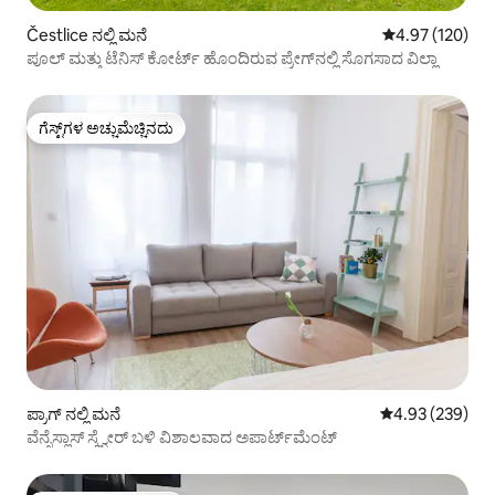
Čestlice ನಲ್ಲಿ ಮನೆ
5 ರಲ್ಲಿ 4.97 ಸರಾ
4.97 (120)
ಪೂಲ್ ಮತ್ತು ಟೆನಿಸ್ ಕೋರ್ಟ್ ಹೊಂದಿರುವ ಪ್ರೇಗ್‌ನಲ್ಲಿ ಸೊಗಸಾದ ವಿಲ್ಲಾ
ಗೆಸ್ಟ್‌ಗಳ ಅಚ್ಚುಮೆಚ್ಚಿನದು
ಗೆಸ್ಟ್‌ಗಳ ಅಚ್ಚುಮೆಚ್ಚಿನದು
ಪ್ರಾಗ್ ನಲ್ಲಿ ಮನೆ
5 ರಲ್ಲಿ 4.93 ಸರಾ
4.93 (239)
ವೆನ್ಸೆಸ್ಲಾಸ್ ಸ್ಕ್ವೇರ್ ಬಳಿ ವಿಶಾಲವಾದ ಅಪಾರ್ಟ್‌ಮೆಂಟ್