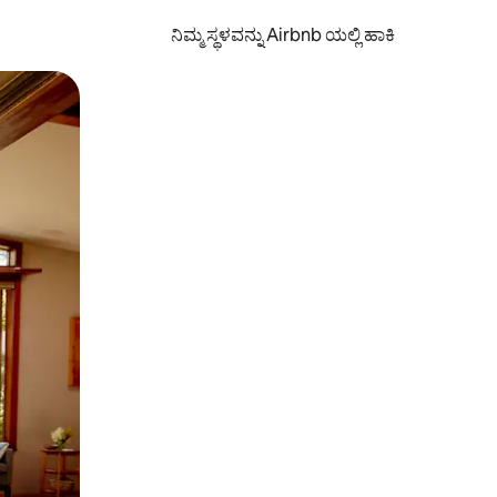
ನಿಮ್ಮ ಸ್ಥಳವನ್ನು Airbnb ಯಲ್ಲಿ ಹಾಕಿ