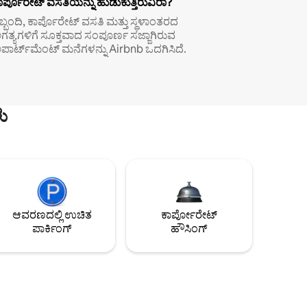
ಾರ್ಪೊರೇಟ್ ವಸತಿಯನ್ನು ಹುಡುಕುತ್ತಿರುವಿರಾ?
ಿಬ್ಬಂದಿ, ಕಾರ್ಪೊರೇಟ್ ವಸತಿ ಮತ್ತು ಸ್ಥಳಾಂತರದ
ಗತ್ಯಗಳಿಗೆ ಸೂಕ್ತವಾದ ಸಂಪೂರ್ಣ ಸಜ್ಜಾಗಿರುವ
ಪಾರ್ಟ್‌ಮೆಂಟ್ ಮನೆಗಳನ್ನು Airbnb ಒದಗಿಸಿದೆ.
ು
ಆವರಣದಲ್ಲಿ ಉಚಿತ
ಕಾರ್ಪೋರೇಟ್
ಪಾರ್ಕಿಂಗ್
ಹೌಸಿಂಗ್