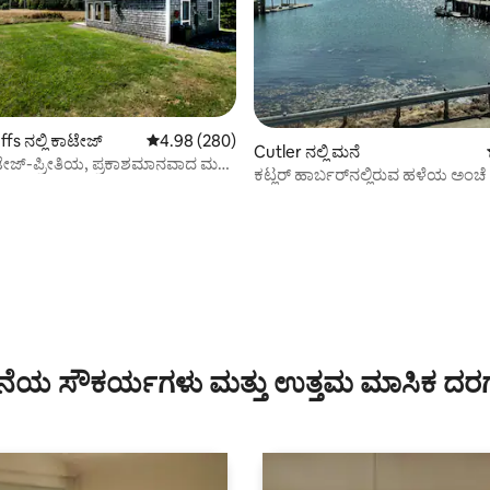
fs ನಲ್ಲಿ ಕಾಟೇಜ್
5 ರಲ್ಲಿ 4.98 ಸರಾಸರಿ ರೇಟಿಂಗ್, 280 ವಿಮರ್ಶೆಗಳು
4.98 (280)
Cutler ನಲ್ಲಿ ಮನೆ
ಟೇಜ್-ಪ್ರೀತಿಯ, ಪ್ರಕಾಶಮಾನವಾದ ಮತ್ತು
ಕಟ್ಲರ್ ಹಾರ್ಬರ್‌ನಲ್ಲಿರುವ ಹಳೆಯ ಅಂಚೆ
ದ
ಗ್, 61 ವಿಮರ್ಶೆಗಳು
ೆಯ ಸೌಕರ್ಯಗಳು ಮತ್ತು ಉತ್ತಮ ಮಾಸಿಕ ದರ