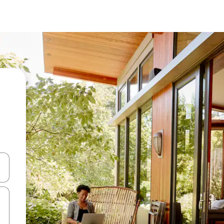
ಂದಿಗೆ ನ್ಯಾವಿಗೇಟ್ ಮಾಡಿ ಅಥವಾ ಸ್ಪರ್ಶ ಅಥವಾ ಸ್ವೈಪ್ ಗೆಸ್ಚರ್‌ಗಳ ಮೂಲಕ ಅನ್ವೇಷಿಸಿ.