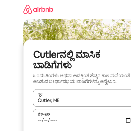
ವಿಷಯಕ್ಕೆ
ಹೋಗಿ
Cutlerನಲ್ಲಿ ಮಾಸಿಕ
ಬಾಡಿಗೆಗಳು
ಒಂದು ತಿಂಗಳು ಅಥವಾ ಅದಕ್ಕಿಂತ ಹೆಚ್ಚಿನ ಕಾಲ ಮನೆಯಂತೆ
ಅನಿಸುವ ದೀರ್ಘಾವಧಿಯ ಬಾಡಿಗೆಗಳನ್ನು ಅನ್ವೇಷಿಸಿ.
ಸ್ಥಳ
ಫಲಿತಾಂಶಗಳು ಲಭ್ಯವಿರುವಾಗ, ಅಪ್ ಮತ್ತು ಡೌನ್ ಬಾಣದ ಕೀಲಿಗಳೊ
ಚೆಕ್-ಇನ್