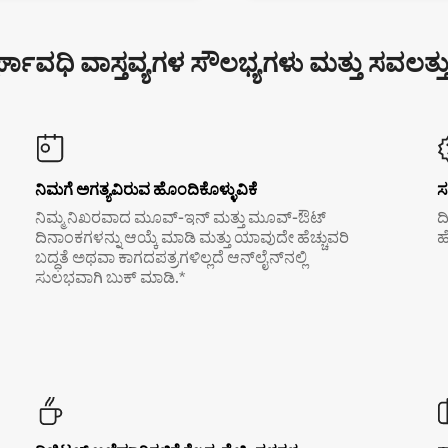
್ಘಾವಧಿ ವಾಸ್ತವ್ಯಗಳ ಸೌಲಭ್ಯಗಳು ಮತ್ತು ಸವಲತ್ತ
ನಿಮಗೆ ಅಗತ್ಯವಿರುವ ಹೊಂದಿಕೊಳ್ಳುವಿಕೆ
ಸ
ನಿಮ್ಮ ನಿಖರವಾದ ಮೂವ್-ಇನ್ ಮತ್ತು ಮೂವ್-ಔಟ್
ದ
ದಿನಾಂಕಗಳನ್ನು ಆಯ್ಕೆ ಮಾಡಿ ಮತ್ತು ಯಾವುದೇ ಹೆಚ್ಚುವರಿ
ಹ
ಬದ್ಧತೆ ಅಥವಾ ಕಾಗದಪತ್ರಗಳಿಲ್ಲದೆ ಆನ್‌ಲೈನ್‌ನಲ್ಲಿ
ಸುಲಭವಾಗಿ ಬುಕ್ ಮಾಡಿ.*