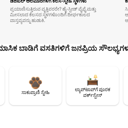
ಡಿಜಿಟಲ್ ಅಲೆಮಾರಿಗಳಿಗೆ ಕೆಲಸ-ಸ್ನೇಹಿ ಸ್ಥಳಗಳು
ಕ
ಪ್ರಯಾಣಿಸುತ್ತಿರುವ ವೃತ್ತಿಪರರೇ? ಹೈ-ಸ್ಪೀಡ್ ವೈಫೈ ಮತ್ತು
ಸ
ಮೀಸಲಾದ ಕೆಲಸದ ಸ್ಥಳಗಳೊಂದಿಗೆ ದೀರ್ಘಕಾಲದ
ಅ
ವಾಸ್ತವ್ಯವನ್ನು ಹುಡುಕಿ.
ಅ
ಮಾಸಿಕ ಬಾಡಿಗೆ ವಸತಿಗಳಿಗೆ ಜನಪ್ರಿಯ ಸೌಲಭ್ಯಗಳ
ಲ್ಯಾಪ್‌ಟಾಪ್‌ಗೆ ಪೂರಕ
ಸಾಕುಪ್ರಾಣಿ ಸ್ನೇಹಿ
ವರ್ಕ್‌ಸ್ಪೇಸ್