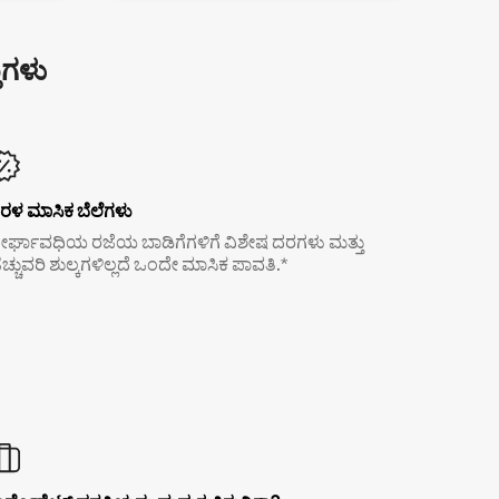
ುಗಳು
ರಳ ಮಾಸಿಕ ಬೆಲೆಗಳು
ೀರ್ಘಾವಧಿಯ ರಜೆಯ ಬಾಡಿಗೆಗಳಿಗೆ ವಿಶೇಷ ದರಗಳು ಮತ್ತು
ೆಚ್ಚುವರಿ ಶುಲ್ಕಗಳಿಲ್ಲದೆ ಒಂದೇ ಮಾಸಿಕ ಪಾವತಿ.*