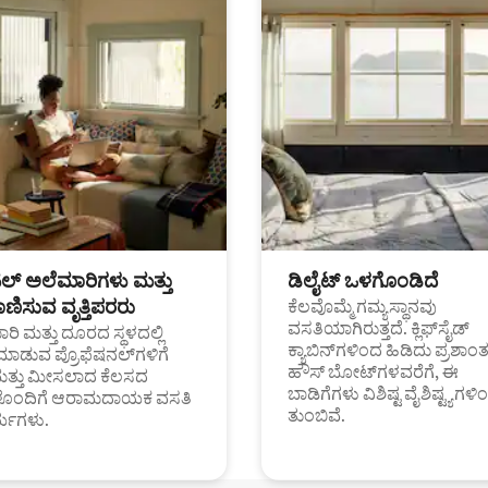
ಟಲ್ ಅಲೆಮಾರಿಗಳು ಮತ್ತು
ಡಿಲೈಟ್ ಒಳಗೊಂಡಿದೆ
ಣಿಸುವ ವೃತ್ತಿಪರರು
ಕೆಲವೊಮ್ಮೆ ಗಮ್ಯಸ್ಥಾನವು
ವಸತಿಯಾಗಿರುತ್ತದೆ. ಕ್ಲಿಫ್‌ಸೈಡ್
ರಿ ಮತ್ತು ದೂರದ ಸ್ಥಳದಲ್ಲಿ
ಕ್ಯಾಬಿನ್‌ಗಳಿಂದ ಹಿಡಿದು ಪ್ರಶಾ
ಮಾಡುವ ಪ್ರೊಫೆಷನಲ್‌ಗಳಿಗೆ
ಹೌಸ್ ಬೋಟ್‌ಗಳವರೆಗೆ, ಈ
ಮತ್ತು ಮೀಸಲಾದ ಕೆಲಸದ
ಬಾಡಿಗೆಗಳು ವಿಶಿಷ್ಟ ವೈಶಿಷ್ಟ್ಯಗಳಿ
ಗಳೊಂದಿಗೆ ಆರಾಮದಾಯಕ ವಸತಿ
ತುಂಬಿವೆ.
್ಯಗಳು.