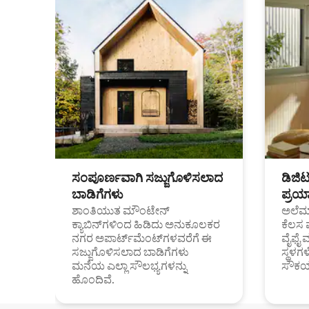
ಸಂಪೂರ್ಣವಾಗಿ ಸಜ್ಜುಗೊಳಿಸಲಾದ
ಡಿಜಿ
ಬಾಡಿಗೆಗಳು
ಪ್ರಯಾ
ಶಾಂತಿಯುತ ಮೌಂಟೇನ್
ಅಲೆಮಾ
ಕ್ಯಾಬಿನ್‌ಗಳಿಂದ ಹಿಡಿದು ಅನುಕೂಲಕರ
ಕೆಲಸ 
ನಗರ ಅಪಾರ್ಟ್‌ಮೆಂಟ್‌ಗಳವರೆಗೆ ಈ
ವೈಫೈ 
ಸಜ್ಜುಗೊಳಿಸಲಾದ ಬಾಡಿಗೆಗಳು
ಸ್ಥಳ
ಮನೆಯ ಎಲ್ಲಾ ಸೌಲಭ್ಯಗಳನ್ನು
ಸೌಕರ
ಹೊಂದಿವೆ.