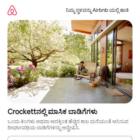
ವಿಷಯಕ್ಕೆ
ಹೋಗಿ
ನಿಮ್ಮ ಸ್ಥಳವನ್ನು Airbnb ಯಲ್ಲಿ ಹಾಕಿ
Crockettನಲ್ಲಿ ಮಾಸಿಕ ಬಾಡಿಗೆಗಳು
ಒಂದು ತಿಂಗಳು ಅಥವಾ ಅದಕ್ಕಿಂತ ಹೆಚ್ಚಿನ ಕಾಲ ಮನೆಯಂತೆ ಅನಿಸುವ
ದೀರ್ಘಾವಧಿಯ ಬಾಡಿಗೆಗಳನ್ನು ಅನ್ವೇಷಿಸಿ.