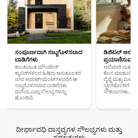
ಸಂಪೂರ್ಣವಾಗಿ ಸಜ್ಜುಗೊಳಿಸಲಾದ
ಡಿಜಿಟಲ್ ಅಲೆಮಾ
ಬಾಡಿಗೆಗಳು
ಪ್ರಯಾಣಿಸುವ ವೃತ
ಶಾಂತಿಯುತ ಮೌಂಟೇನ್
ಅಲೆಮಾರಿ ಮತ್ತು ದೂ
ಕ್ಯಾಬಿನ್‌ಗಳಿಂದ ಹಿಡಿದು ಅನುಕೂಲಕರ
ಕೆಲಸ ಮಾಡುವ ಪ್ರೊ
ನಗರ ಅಪಾರ್ಟ್‌ಮೆಂಟ್‌ಗಳವರೆಗೆ ಈ
ವೈಫೈ ಮತ್ತು ಮೀಸ
ಸಜ್ಜುಗೊಳಿಸಲಾದ ಬಾಡಿಗೆಗಳು
ಸ್ಥಳಗಳೊಂದಿಗೆ 
ಮನೆಯ ಎಲ್ಲಾ ಸೌಲಭ್ಯಗಳನ್ನು
ಸೌಕರ್ಯಗಳು.
ಹೊಂದಿವೆ.
ದೀರ್ಘಾವಧಿ ವಾಸ್ತವ್ಯಗಳ ಸೌಲಭ್ಯಗಳು ಮತ್ತು
ಸವಲತ್ತುಗಳು