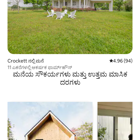
Crockett ನಲ್ಲಿ ಮನೆ
5 ರಲ್ಲಿ 4.96 ಸರ
4.96 (94)
11 ಎಕರೆಗಳಲ್ಲಿ ಆಕರ್ಷಕ ಫಾರ್ಮ್‌ಹೌಸ್
ಮನೆಯ ಸೌಕರ್ಯಗಳು ಮತ್ತು ಉತ್ತಮ ಮಾಸಿಕ
ದರಗಳು