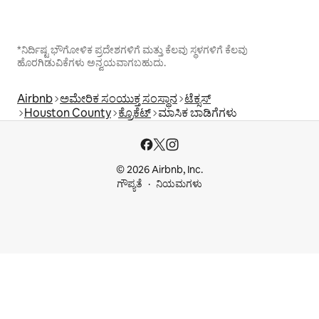
*ನಿರ್ದಿಷ್ಟ ಭೌಗೋಳಿಕ ಪ್ರದೇಶಗಳಿಗೆ ಮತ್ತು ಕೆಲವು ಸ್ಥಳಗಳಿಗೆ ಕೆಲವು
ಹೊರಗಿಡುವಿಕೆಗಳು ಅನ್ವಯವಾಗಬಹುದು.
Airbnb
ಅಮೇರಿಕ ಸಂಯುಕ್ತ ಸಂಸ್ಥಾನ
ಟೆಕ್ಸಸ್
Houston County
ಕ್ರೊಕೆಟ್
ಮಾಸಿಕ ಬಾಡಿಗೆಗಳು
© 2026 Airbnb, Inc.
ಗೌಪ್ಯತೆ
ನಿಯಮಗಳು