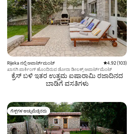
Rijeka ನಲ್ಲಿ ಅಪಾರ್ಟ್‌ಮಂಟ್
5 ರಲ್ಲಿ 4.92 ಸರಾ
4.92 (103)
ಖಾಸಗಿ ಪಾರ್ಕಿಂಗ್ ಹೊಂದಿರುವ ಡೋರಾ ಡೀಲಕ್ಸ್ ಅಪಾರ್ಟ್‌ಮೆಂಟ್
ಕ್ರೆಸ್ ಬಳಿ ಇತರ ಉತ್ತಮ ಐಷಾರಾಮಿ ರಜಾದಿನದ
ಬಾಡಿಗೆ ವಸತಿಗಳು
ಗೆಸ್ಟ್‌ಗಳ ಅಚ್ಚುಮೆಚ್ಚಿನದು
ಗೆಸ್ಟ್‌ಗಳ ಅಚ್ಚುಮೆಚ್ಚಿನದು