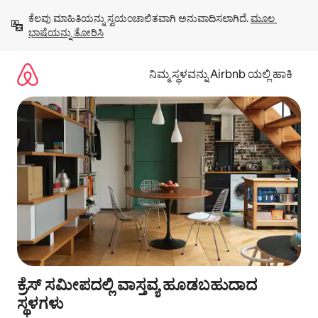
ವಿಷಯಕ್ಕೆ
ಕೆಲವು ಮಾಹಿತಿಯನ್ನು ಸ್ವಯಂಚಾಲಿತವಾಗಿ ಅನುವಾದಿಸಲಾಗಿದೆ. 
ಮೂಲ 
ಹೋಗಿ
ಭಾಷೆಯನ್ನು ತೋರಿಸಿ
ನಿಮ್ಮ ಸ್ಥಳವನ್ನು Airbnb ಯಲ್ಲಿ ಹಾಕಿ
ಕ್ರೆಸ್ ಸಮೀಪದಲ್ಲಿ ವಾಸ್ತವ್ಯ ಹೂಡಬಹುದಾದ
ಸ್ಥಳಗಳು