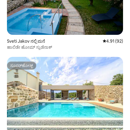
Sveti Jakov ನಲ್ಲಿ ಮನೆ
5 ರಲ್ಲಿ 4.91 ಸರ
4.91 (92)
ಹಾಲಿಡೇ ಹೋಮ್ ಸ್ಟುಡೆನಾಕ್
ಸೂಪರ್‌ಹೋಸ್ಟ್
ಸೂಪರ್‌ಹೋಸ್ಟ್