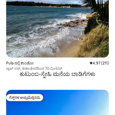
Pula ನಲ್ಲಿ ಕಾಂಡೋ
5 ರಲ್ಲಿ 4.97 ಸರಾ
4.97 (211)
ಆ್ಯಪ್ ಸನ್, ಕಡಲತೀರದಿಂದ 70 ಮೀಟರ್
ಕುಟುಂಬ-ಸ್ನೇಹಿ ಮನೆಯ ಬಾಡಿಗೆಗಳು
ಗೆಸ್ಟ್‌ಗಳ ಅಚ್ಚುಮೆಚ್ಚಿನದು
ಗೆಸ್ಟ್‌ಗಳ ಅಚ್ಚುಮೆಚ್ಚಿನದು