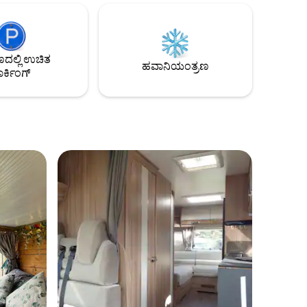
ಿಮಿಷಗಳ
ಇದು ಫ್ರೊಮ್ ಮತ್ತು ಬ್ರೂಟನ್‌ನ ಜನಪ್ರಿಯ
 ವಾಕರ್‌ಗಳಿಗೆ
ಕುಶಲಕರ್ಮಿ ಮಾರುಕಟ್ಟೆ-ಪಟ್ಟಣಗಳ ನಡುವೆ ಮತ್ತು
ಸ್‌ನಲ್ಲಿ
ಲಾಂಗ್‌ಲೀಟ್‌ನಿಂದ ಸಣ್ಣ ಡ್ರೈವ್‌ನ ನಡುವೆ
ಳಾಗಿ (ನಾಯಿ-
ಅರ್ಧದಾರಿಯಲ್ಲಿದೆ. ನಾಲ್ಕು ಸೌರ ಫಲಕಗಳು ನಿಮ್ಮ
ಲ್ಲಿ ಉಚಿತ
ವಾಸ್ತವ್ಯಕ್ಕೆ ಶಕ್ತಿ ತುಂಬುತ್ತವೆ, ಇದು ನಿಮಗೆ ಶಾಂತಿಯುತ
ಹವಾನಿಯಂತ್ರಣ
ರ್ಕಿಂಗ್
ಶಾಂತಿಯ ಅದ್ಭುತ ಸ್ಲೈಸ್ ಅನ್ನು ಒದಗಿಸುತ್ತದೆ.