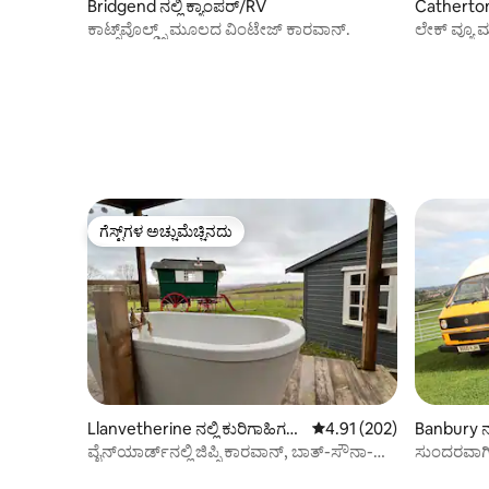
Bridgend ನಲ್ಲಿ ಕ್ಯಾಂಪರ್/RV
Catherton 
ಕಾಟ್ಸ್‌ವೊಲ್ಡ್ಸ್ ಮೂಲದ ವಿಂಟೇಜ್ ಕಾರವಾನ್.
ಲೇಕ್ ವ್ಯೂ 
ಆರಾಮದಾಯಕ ಹ
ಗೆಸ್ಟ್‌ಗಳ ಅಚ್ಚುಮೆಚ್ಚಿನದು
ಗೆಸ್ಟ್‌ಗಳ ಅಚ್ಚುಮೆಚ್ಚಿನದು
Llanvetherine ನಲ್ಲಿ ಕುರಿಗಾಹಿಗಳ
5 ರಲ್ಲಿ 4.91 ಸರಾಸರಿ ರೇಟಿಂಗ
4.91 (202)
Banbury ನಲ
ಗುಡಿಸಲು
ವೈನ್‌ಯಾರ್ಡ್‌ನಲ್ಲಿ ಜಿಪ್ಸಿ ಕಾರವಾನ್, ಬಾತ್-ಸೌನಾ-
ಸುಂದರವಾಗಿ
ಡಾಗ್ ಸ್ನೇಹಿ