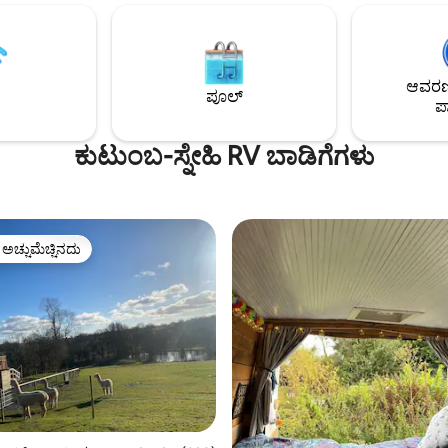
ಐತಿಹಾಸಿಕ ಮಾರುಕಟ್ಟೆ ಪಟ್ಟಣಗಳಿಂದ ನ
ಿ ಹಾಕುವ ಹಾಟ್ ಟಬ್. ಹೊರಾಂಗಣ
ದೂರದಲ್ಲಿದೆ, ಇದು ಪ್ರಕೃತಿ ಪ್ರಿಯರು ಮತ್ತು
ಿಟ್ ಮತ್ತು BBQ ಇದು ವಿಶ್ರಾಂತಿ ಮತ್ತು
ಸೂಕ್ತವಾಗಿದೆ. ದಿ ಗಾರ್ಡಿಯನ್ ಮತ್ತು ದಿ ಟೈಮ್
 ಸುಂದರವಾದ ಸ್ಥಳವಾಗಿದೆ. ವುಡ್ ಬರ್ನರ್
ಟಾಪ್ 10 ಯುಕೆ ಆಫ್-ಗ್ರಿಡ್ ರಿಟ್ರೀಟ್‌ಗ
ಾಮದಾಯಕ ಒಳಾಂಗಣ ಗ್ರಾಮೀಣ
ಸ್ನೇಹಿ) ಕಾಣಿಸಿಕೊಂಡಿದೆ.
ಆವರಣದ
‌ನಲ್ಲಿ ಏಕಾಂತ ಸೆಟ್ಟಿಂಗ್ ದಂಪತಿಗಳಿಗೆ
ಪೂಲ್
ಪಾ
ಷ ಸಂದರ್ಭಗಳಿಗೆ ಸೂಕ್ತವಾಗಿದೆ
ಕುಟುಂಬ-ಸ್ನೇಹಿ RV ಬಾಡಿಗೆಗಳು
ಳ ಅಚ್ಚುಮೆಚ್ಚಿನದು
ೆ ಅತಿ ಹೆಚ್ಚು ಅಚ್ಚುಮೆಚ್ಚಿನದು