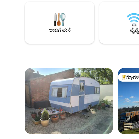
ಬಾರ್ನ್ ವಿವಾಹ ಸ್ಥಳದಿಂದ 10 ನಿಮಿಷಗಳ ದೂರದಲ್ಲಿ.
ಮರದಿಂದ ಬೆಂಕ
ವೈಫೈ ಇಲ್ಲ ಆದರೆ ಉತ್ತಮ 4G, TV, ಫೈರ್-ಪಿಟ್ BBQ
ಆಸನ, ಫೈರ್‌ಪ
ಮತ್ತು ತುಂಬಾ ಆರಾಮದಾಯಕ ಹಾಸಿಗೆ. ಸೊಗಸಾದ
ವಿಶ್ರಾಂತಿಗೆ
ಕುದುರೆ ಪೆಟ್ಟಿಗೆಯ ಬಾತ್‌ರೂಮ್ ಸಹ ಮೇನ್ಸ್
ಮತ್ತು ಆರ
ಪ್ಲಂಬಿಂಗ್ ಅನ್ನು ಹೊಂದಿದೆ. ಚೆನ್ನಾಗಿ ವರ್ತಿಸಿದ
ಹ್ಯಾಂಪ್‌ಶೈರ್
ಅಡುಗೆ ಮನೆ
ವೈಫೈ
ನಾಯಿಗಳು ತುಂಬಾ ಸ್ವಾಗತಾರ್ಹವಾಗಿವೆ... ಅವರು
ಮತ್ತು ವಿಶೇ
ನಿಮ್ಮೊಂದಿಗೆ ಸೇರುತ್ತಿದ್ದರೆ ನಮಗೆ ತಿಳಿಸಿ.
ಗೆಸ್ಟ್‌ಗ
ಗೆಸ್ಟ್‌ಗಳಿಗ