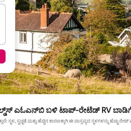
ಲ್ಡ್‌ಸ್ ಎಓಎನ್‌ಬಿ ಬಳಿ ಟಾಪ್-ರೇಟೆಡ್ RV ಬಾಡಿ
ುತ್ತಾರೆ: ಸ್ಥಳ, ಸ್ವಚ್ಛತೆ ಮತ್ತು ಹೆಚ್ಚಿನ ಕಾರಣಕ್ಕಾಗಿ ಈ ವಾಸ್ತವ್ಯದ ಸ್ಥಳಗಳನ್ನು ಹೆಚ್ಚು ರೇ