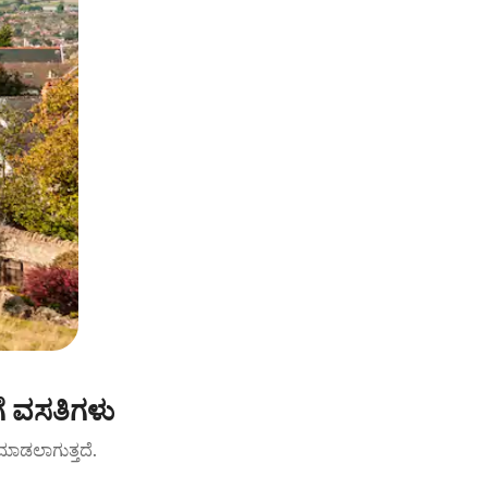
ಗೆ ವಸತಿಗಳು
ಟ್ ಮಾಡಲಾಗುತ್ತದೆ.