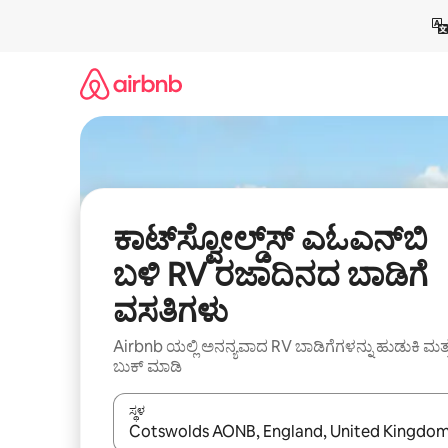
ವಿಷಯಕ್ಕೆ
ಹೋಗಿ
ಕಾಟ್‌ಸ್ವೋಲ್ಡ್‌ಸ್ ಎಓಎನ್‌ಬಿ
ಬಳಿ RV ರಜಾದಿನದ ಬಾಡಿಗೆ
ವಸತಿಗಳು
Airbnb ಯಲ್ಲಿ ಅನನ್ಯವಾದ RV ಬಾಡಿಗೆಗಳನ್ನು ಹುಡುಕಿ ಮತ್
ಬುಕ್ ಮಾಡಿ
ಸ್ಥಳ
ಫಲಿತಾಂಶಗಳು ಲಭ್ಯವಿರುವಾಗ, ಅಪ್ ಮತ್ತು ಡೌನ್ ಬಾಣದ ಕೀಲಿಗಳೊ