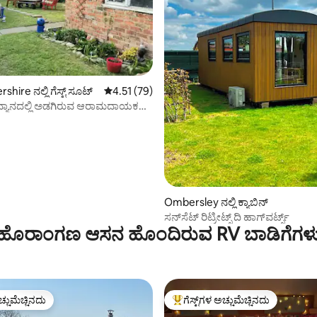
hire ನಲ್ಲಿ ಗೆಸ್ಟ್ ಸೂಟ್
5 ರಲ್ಲಿ 4.51 ಸರಾಸರಿ ರೇಟಿಂಗ್, 79 ವಿಮರ್ಶೆಗಳು
4.51 (79)
್ಯಾನದಲ್ಲಿ ಅಡಗಿರುವ ಆರಾಮದಾಯಕ
Ombersley ನಲ್ಲಿ ಕ್ಯಾಬಿನ್
ಸನ್‌ಸೆಟ್ ರಿಟ್ರೀಟ್ಸ್ ದಿ ಹಾಗ್‌ವರ್ಟ್ಸ್
ಹೊರಾಂಗಣ ಆಸನ ಹೊಂದಿರುವ RV ಬಾಡಿಗೆಗಳ
ಚ್ಚುಮೆಚ್ಚಿನದು
ಗೆಸ್ಟ್‌ಗಳ ಅಚ್ಚುಮೆಚ್ಚಿನದು
ಚ್ಚುಮೆಚ್ಚಿನದು
ಗೆಸ್ಟ್‌ಗಳಿಗೆ ಅತಿ ಹೆಚ್ಚು ಅಚ್ಚುಮೆಚ್ಚಿನದು