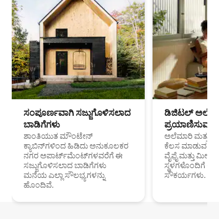
ಸಂಪೂರ್ಣವಾಗಿ ಸಜ್ಜುಗೊಳಿಸಲಾದ
ಡಿಜಿಟಲ್ ಅಲೆಮಾ
ಬಾಡಿಗೆಗಳು
ಪ್ರಯಾಣಿಸುವ ವೃತ
ಶಾಂತಿಯುತ ಮೌಂಟೇನ್
ಅಲೆಮಾರಿ ಮತ್ತು ದೂ
ಕ್ಯಾಬಿನ್‌ಗಳಿಂದ ಹಿಡಿದು ಅನುಕೂಲಕರ
ಕೆಲಸ ಮಾಡುವ ಪ್ರೊ
ನಗರ ಅಪಾರ್ಟ್‌ಮೆಂಟ್‌ಗಳವರೆಗೆ ಈ
ವೈಫೈ ಮತ್ತು ಮೀಸ
ಸಜ್ಜುಗೊಳಿಸಲಾದ ಬಾಡಿಗೆಗಳು
ಸ್ಥಳಗಳೊಂದಿಗೆ 
ಮನೆಯ ಎಲ್ಲಾ ಸೌಲಭ್ಯಗಳನ್ನು
ಸೌಕರ್ಯಗಳು.
ಹೊಂದಿವೆ.