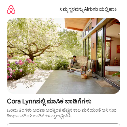
ವಿಷಯಕ್ಕೆ
ಹೋಗಿ
ನಿಮ್ಮ ಸ್ಥಳವನ್ನು Airbnb ಯಲ್ಲಿ ಹಾಕಿ
Cora Lynnನಲ್ಲಿ ಮಾಸಿಕ ಬಾಡಿಗೆಗಳು
ಒಂದು ತಿಂಗಳು ಅಥವಾ ಅದಕ್ಕಿಂತ ಹೆಚ್ಚಿನ ಕಾಲ ಮನೆಯಂತೆ ಅನಿಸುವ
ದೀರ್ಘಾವಧಿಯ ಬಾಡಿಗೆಗಳನ್ನು ಅನ್ವೇಷಿಸಿ.