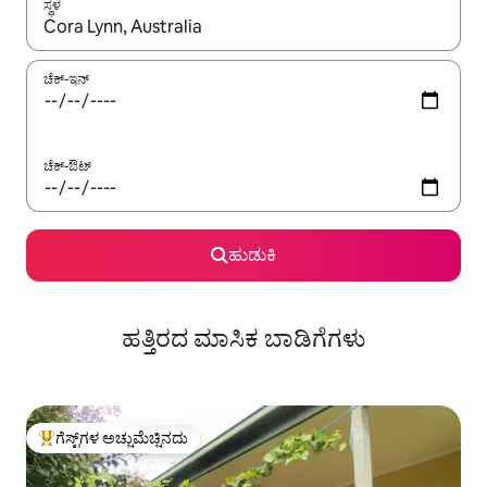
ಸ್ಥಳ
ಫಲಿತಾಂಶಗಳು ಲಭ್ಯವಿರುವಾಗ, ಅಪ್ ಮತ್ತು ಡೌನ್ ಬಾಣದ ಕೀಲಿಗಳೊಂದಿಗೆ ನ್ಯಾವಿಗೇಟ
ಚೆಕ್-ಇನ್
ಚೆಕ್-ಔಟ್
ಹುಡುಕಿ
ಹತ್ತಿರದ ಮಾಸಿಕ ಬಾಡಿಗೆಗಳು
ಗೆಸ್ಟ್‌ಗಳ ಅಚ್ಚುಮೆಚ್ಚಿನದು
ಗೆಸ್ಟ್‌ಗಳಿಗೆ ಅತಿ ಹೆಚ್ಚು ಅಚ್ಚುಮೆಚ್ಚಿನದು