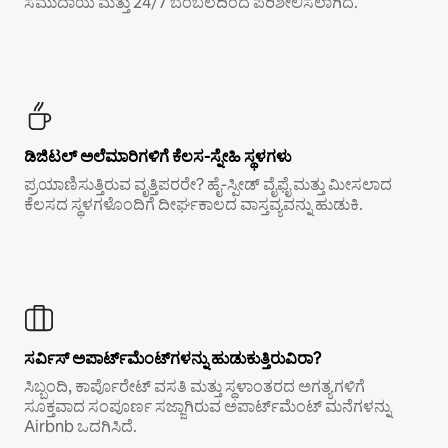
ಸಮುದಾಯ ಮತ್ತು 24/7 ಬೆಂಬಲದಿಂದ ಪರಿಶೀಲಿಸಲಾಗಿದೆ.
ಡಿಜಿಟಲ್ ಅಲೆಮಾರಿಗಳಿಗೆ ಕೆಲಸ-ಸ್ನೇಹಿ ಸ್ಥಳಗಳು
ಪ್ರಯಾಣಿಸುತ್ತಿರುವ ವೃತ್ತಿಪರರೇ? ಹೈ-ಸ್ಪೀಡ್ ವೈಫೈ ಮತ್ತು ಮೀಸಲಾದ
ಕೆಲಸದ ಸ್ಥಳಗಳೊಂದಿಗೆ ದೀರ್ಘಕಾಲದ ವಾಸ್ತವ್ಯವನ್ನು ಹುಡುಕಿ.
ಸರ್ವಿಸ್ ಅಪಾರ್ಟ್‌ಮೆಂಟ್‌ಗಳನ್ನು ಹುಡುಕುತ್ತಿರುವಿರಾ?
ಸಿಬ್ಬಂದಿ, ಕಾರ್ಪೊರೇಟ್ ವಸತಿ ಮತ್ತು ಸ್ಥಳಾಂತರದ ಅಗತ್ಯಗಳಿಗೆ
ಸೂಕ್ತವಾದ ಸಂಪೂರ್ಣ ಸಜ್ಜಾಗಿರುವ ಅಪಾರ್ಟ್‌ಮೆಂಟ್ ಮನೆಗಳನ್ನು
Airbnb ಒದಗಿಸಿದೆ.