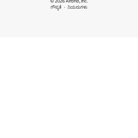
© 2026 Airbnb, Inc.
ಗೌಪ್ಯತೆ
ನಿಯಮಗಳು