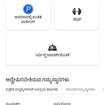
ಆವರಣದಲ್ಲಿ ಉಚಿತ
ಜಿಮ್
ಪಾರ್ಕಿಂಗ್
ಸರ್ವಿಸ್ಡ್ ಅಪಾರ್ಟ್‌ಮೆಂಟ್
ಅನ್ವೇಷಿಸಬೇಕಿರುವ ಗಮ್ಯಸ್ಥಾನಗಳು
ವಿಸ್ತರಿತ ವಾಸ್ತವ್ಯಗಳಿಗಾಗಿ ಜನಪ್ರಿಯ ತಾಣಗಳು
ಸಮೀಪದ ಗಮ್ಯಸ್ಥಾನಗಳು
ಇ
ನ್ಯೂಯಾರ್ಕ್
ಬಾರ್ಸಿಲೋನಾ