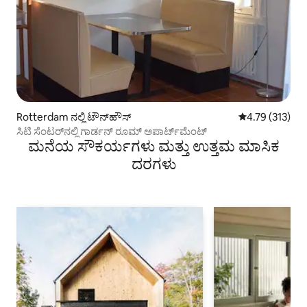
Rotterdam ನಲ್ಲಿ ಟೌನ್‌ಹೌಸ್
5 ರಲ್ಲಿ 4.79 ಸರಾ
4.79 (313)
ಸಿಟಿ ಸೆಂಟರ್‌ನಲ್ಲಿ ಗಾರ್ಡನ್ ರೂಮ್ ಅಪಾರ್ಟ್‌ಮೆಂಟ್
ಮನೆಯ ಸೌಕರ್ಯಗಳು ಮತ್ತು ಉತ್ತಮ ಮಾಸಿಕ
ದರಗಳು