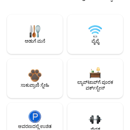
ಅಡುಗೆ ಮನೆ
ವೈಫೈ
ಲ್ಯಾಪ್‌ಟಾಪ್‌ಗೆ ಪೂರಕ
ಸಾಕುಪ್ರಾಣಿ ಸ್ನೇಹಿ
ವರ್ಕ್‌ಸ್ಪೇಸ್
ಆವರಣದಲ್ಲಿ ಉಚಿತ
ಜಿಮ್