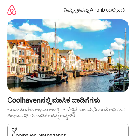
ವಿಷಯಕ್ಕೆ
ಹೋಗಿ
ನಿಮ್ಮ ಸ್ಥಳವನ್ನು Airbnb ಯಲ್ಲಿ ಹಾಕಿ
Coolhavenನಲ್ಲಿ ಮಾಸಿಕ ಬಾಡಿಗೆಗಳು
ಒಂದು ತಿಂಗಳು ಅಥವಾ ಅದಕ್ಕಿಂತ ಹೆಚ್ಚಿನ ಕಾಲ ಮನೆಯಂತೆ ಅನಿಸುವ
ದೀರ್ಘಾವಧಿಯ ಬಾಡಿಗೆಗಳನ್ನು ಅನ್ವೇಷಿಸಿ.
ಸ್ಥಳ
ಫಲಿತಾಂಶಗಳು ಲಭ್ಯವಿರುವಾಗ, ಅಪ್ ಮತ್ತು ಡೌನ್ ಬಾಣದ ಕೀಲಿಗಳೊಂದಿಗೆ ನ್ಯಾವಿಗೇಟ