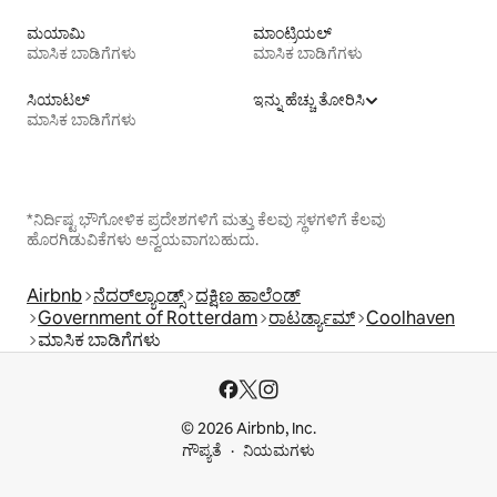
ಮಯಾಮಿ
ಮಾಂಟ್ರಿಯಲ್
ಮಾಸಿಕ ಬಾಡಿಗೆಗಳು
ಮಾಸಿಕ ಬಾಡಿಗೆಗಳು
ಸಿಯಾಟಲ್
ಇನ್ನು ಹೆಚ್ಚು ತೋರಿಸಿ
ಮಾಸಿಕ ಬಾಡಿಗೆಗಳು
*ನಿರ್ದಿಷ್ಟ ಭೌಗೋಳಿಕ ಪ್ರದೇಶಗಳಿಗೆ ಮತ್ತು ಕೆಲವು ಸ್ಥಳಗಳಿಗೆ ಕೆಲವು
ಹೊರಗಿಡುವಿಕೆಗಳು ಅನ್ವಯವಾಗಬಹುದು.
Airbnb
ನೆದರ್‌ಲ್ಯಾಂಡ್ಸ್
ದಕ್ಷಿಣ ಹಾಲೆಂಡ್
Government of Rotterdam
ರಾಟರ್ಡ್ಯಾಮ್
Coolhaven
ಮಾಸಿಕ ಬಾಡಿಗೆಗಳು
© 2026 Airbnb, Inc.
ಗೌಪ್ಯತೆ
ನಿಯಮಗಳು