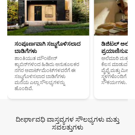
ಸಂಪೂರ್ಣವಾಗಿ ಸಜ್ಜುಗೊಳಿಸಲಾದ
ಡಿಜಿಟಲ್ ಅಲೆಮಾ
ಬಾಡಿಗೆಗಳು
ಪ್ರಯಾಣಿಸುವ ವೃತ
ಶಾಂತಿಯುತ ಮೌಂಟೇನ್
ಅಲೆಮಾರಿ ಮತ್ತು ದೂ
ಕ್ಯಾಬಿನ್‌ಗಳಿಂದ ಹಿಡಿದು ಅನುಕೂಲಕರ
ಕೆಲಸ ಮಾಡುವ ಪ್ರೊ
ನಗರ ಅಪಾರ್ಟ್‌ಮೆಂಟ್‌ಗಳವರೆಗೆ ಈ
ವೈಫೈ ಮತ್ತು ಮೀಸ
ಸಜ್ಜುಗೊಳಿಸಲಾದ ಬಾಡಿಗೆಗಳು
ಸ್ಥಳಗಳೊಂದಿಗೆ 
ಮನೆಯ ಎಲ್ಲಾ ಸೌಲಭ್ಯಗಳನ್ನು
ಸೌಕರ್ಯಗಳು.
ಹೊಂದಿವೆ.
ದೀರ್ಘಾವಧಿ ವಾಸ್ತವ್ಯಗಳ ಸೌಲಭ್ಯಗಳು ಮತ್ತು
ಸವಲತ್ತುಗಳು