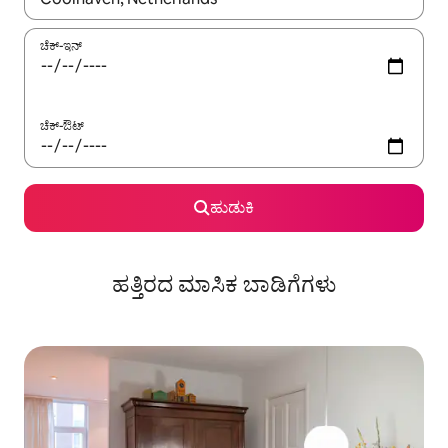
ಚೆಕ್-ಇನ್
ಚೆಕ್-ಔಟ್
ಹುಡುಕಿ
ಹತ್ತಿರದ ಮಾಸಿಕ ಬಾಡಿಗೆಗಳು