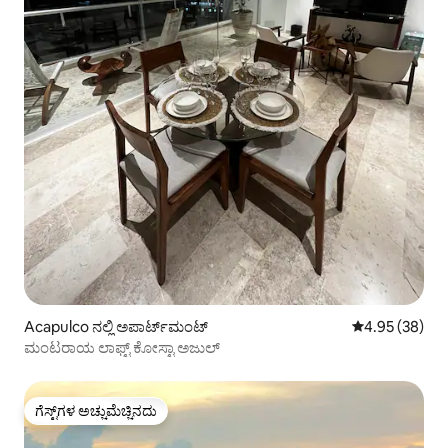
Acapulco ನಲ್ಲಿ ಅಪಾರ್ಟ್‌ಮಂಟ್
5 ರಲ್ಲಿ 4.95 ಸರ
4.95 (38)
ಮಂಟರಾಯ ಲಾಫ್ಟ್ ಕೋಸ್ಟಾ ಅಜುಲ್
ಗೆಸ್ಟ್‌ಗಳ ಅಚ್ಚುಮೆಚ್ಚಿನದು
ಗೆಸ್ಟ್‌ಗಳ ಅಚ್ಚುಮೆಚ್ಚಿನದು