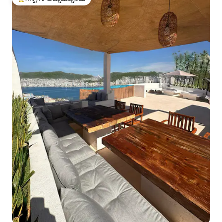
ಗೆಸ್ಟ್‌ಗಳಿಗೆ ಅತಿ ಹೆಚ್ಚು ಅಚ್ಚುಮೆಚ್ಚಿನದು