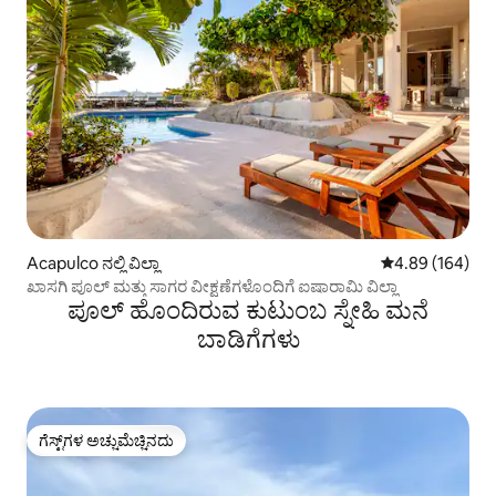
Acapulco ನಲ್ಲಿ ವಿಲ್ಲಾ
5 ರಲ್ಲಿ 4.89 ಸರಾ
4.89 (164)
ಖಾಸಗಿ ಪೂಲ್ ಮತ್ತು ಸಾಗರ ವೀಕ್ಷಣೆಗಳೊಂದಿಗೆ ಐಷಾರಾಮಿ ವಿಲ್ಲಾ
ಪೂಲ್ ಹೊಂದಿರುವ ಕುಟುಂಬ ಸ್ನೇಹಿ ಮನೆ
ಬಾಡಿಗೆಗಳು
ಗೆಸ್ಟ್‌ಗಳ ಅಚ್ಚುಮೆಚ್ಚಿನದು
ಗೆಸ್ಟ್‌ಗಳ ಅಚ್ಚುಮೆಚ್ಚಿನದು