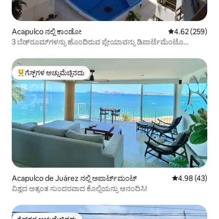
Acapulco ನಲ್ಲಿ ಕಾಂಡೋ
5 ರಲ್ಲಿ 4.62 ಸರಾ
4.62 (259)
3 ಬೆಡ್‌ರೂಮ್‌ಗಳನ್ನು ಹೊಂದಿರುವ ಪ್ಲೇಯಾವನ್ನು ಡಿಪಾರ್ಟೆಮೆಂಟೊ
ಜಾಹೀರಾತು ಮಾಡಿ
ಗೆಸ್ಟ್‌ಗಳ ಅಚ್ಚುಮೆಚ್ಚಿನದು
ಗೆಸ್ಟ್‌ಗಳಿಗೆ ಅತಿ ಹೆಚ್ಚು ಅಚ್ಚುಮೆಚ್ಚಿನದು
Acapulco de Juárez ನಲ್ಲಿ ಅಪಾರ್ಟ್‌ಮಂಟ್
5 ರಲ್ಲಿ 4.98 ಸರ
4.98 (43)
ವಿಶ್ವದ ಅತ್ಯಂತ ಸುಂದರವಾದ ಕೊಲ್ಲಿಯನ್ನು ಆನಂದಿಸಿ!