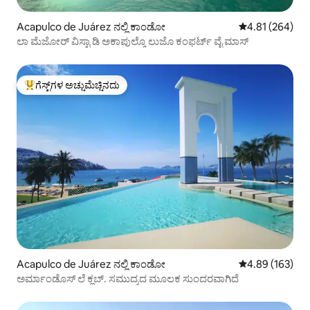
Acapulco de Juárez ನಲ್ಲಿ ಕಾಂಡೋ
5 ರಲ್ಲಿ 4.81 ಸರಾ
4.81 (264)
ಲಾ ಮೆಜೋರ್ ವಿಸ್ಟಾ ಡಿ ಅಕಾಪುಲ್ಕೊ ಲುಜೊ ಕಂಫರ್ಟ್ ವೈ ಮಾಸ್
ಗೆಸ್ಟ್‌ಗಳ ಅಚ್ಚುಮೆಚ್ಚಿನದು
ಗೆಸ್ಟ್‌ಗಳಿಗೆ ಅತಿ ಹೆಚ್ಚು ಅಚ್ಚುಮೆಚ್ಚಿನದು
Acapulco de Juárez ನಲ್ಲಿ ಕಾಂಡೋ
5 ರಲ್ಲಿ 4.89 ಸರಾ
4.89 (163)
ಅರ್ಮಾಂಡೊಸ್ ಲೆ ಕ್ಲಬ್. ಸಮುದ್ರದ ಮೂಲಕ ಸುಂದರವಾಗಿದೆ