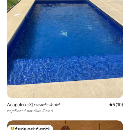
Acapulco ನಲ್ಲಿ ಅಪಾರ್ಟ್‌ಮಂಟ್
5 ರಲ್ಲಿ 5 ಸ
5 (10)
ಕ್ಯಾರಕೋಲ್ ಕಾಂಡೆಸಾ ವಿಭಾಗ
ಗೆಸ್ಟ್‌ಗಳ ಅಚ್ಚುಮೆಚ್ಚಿನದು