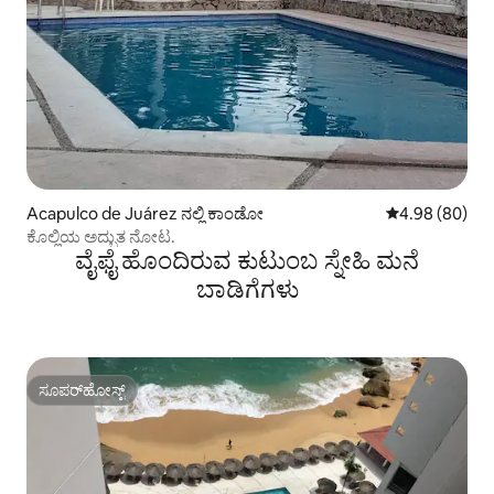
Acapulco de Juárez ನಲ್ಲಿ ಕಾಂಡೋ
5 ರಲ್ಲಿ 4.98 ಸರ
4.98 (80)
ಕೊಲ್ಲಿಯ ಅದ್ಭುತ ನೋಟ.
ವೈಫೈ ಹೊಂದಿರುವ ಕುಟುಂಬ ಸ್ನೇಹಿ ಮನೆ
ಬಾಡಿಗೆಗಳು
ಸೂಪರ್‌ಹೋಸ್ಟ್
ಸೂಪರ್‌ಹೋಸ್ಟ್