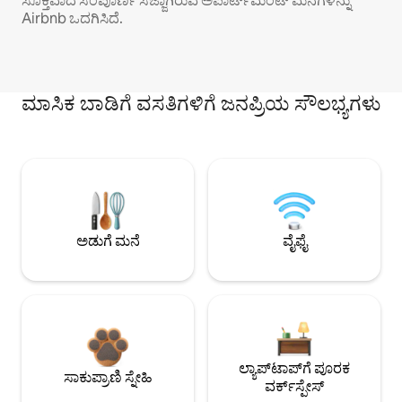
ಸೂಕ್ತವಾದ ಸಂಪೂರ್ಣ ಸಜ್ಜಾಗಿರುವ ಅಪಾರ್ಟ್‌ಮೆಂಟ್ ಮನೆಗಳನ್ನು
Airbnb ಒದಗಿಸಿದೆ.
ಮಾಸಿಕ ಬಾಡಿಗೆ ವಸತಿಗಳಿಗೆ ಜನಪ್ರಿಯ ಸೌಲಭ್ಯಗಳು
ಅಡುಗೆ ಮನೆ
ವೈಫೈ
ಲ್ಯಾಪ್‌ಟಾಪ್‌ಗೆ ಪೂರಕ
ಸಾಕುಪ್ರಾಣಿ ಸ್ನೇಹಿ
ವರ್ಕ್‌ಸ್ಪೇಸ್