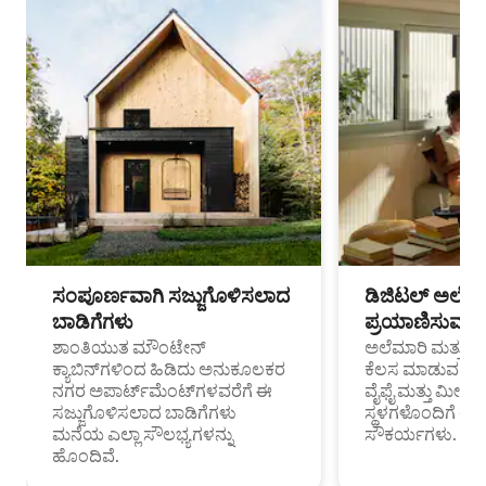
ಸಂಪೂರ್ಣವಾಗಿ ಸಜ್ಜುಗೊಳಿಸಲಾದ
ಡಿಜಿಟಲ್ ಅಲೆಮಾ
ಬಾಡಿಗೆಗಳು
ಪ್ರಯಾಣಿಸುವ ವೃತ
ಶಾಂತಿಯುತ ಮೌಂಟೇನ್
ಅಲೆಮಾರಿ ಮತ್ತು ದೂ
ಕ್ಯಾಬಿನ್‌ಗಳಿಂದ ಹಿಡಿದು ಅನುಕೂಲಕರ
ಕೆಲಸ ಮಾಡುವ ಪ್ರೊ
ನಗರ ಅಪಾರ್ಟ್‌ಮೆಂಟ್‌ಗಳವರೆಗೆ ಈ
ವೈಫೈ ಮತ್ತು ಮೀಸ
ಸಜ್ಜುಗೊಳಿಸಲಾದ ಬಾಡಿಗೆಗಳು
ಸ್ಥಳಗಳೊಂದಿಗೆ 
ಮನೆಯ ಎಲ್ಲಾ ಸೌಲಭ್ಯಗಳನ್ನು
ಸೌಕರ್ಯಗಳು.
ಹೊಂದಿವೆ.