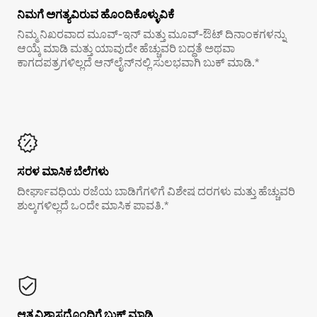
ನಿಮಗೆ ಅಗತ್ಯವಿರುವ ಹೊಂದಿಕೊಳ್ಳುವಿಕೆ
ನಿಮ್ಮ ನಿಖರವಾದ ಮೂವ್-ಇನ್ ಮತ್ತು ಮೂವ್-ಔಟ್ ದಿನಾಂಕಗಳನ್ನು
ಆಯ್ಕೆ ಮಾಡಿ ಮತ್ತು ಯಾವುದೇ ಹೆಚ್ಚುವರಿ ಬದ್ಧತೆ ಅಥವಾ
ಕಾಗದಪತ್ರಗಳಿಲ್ಲದೆ ಆನ್‌ಲೈನ್‌ನಲ್ಲಿ ಸುಲಭವಾಗಿ ಬುಕ್ ಮಾಡಿ.*
ಸರಳ ಮಾಸಿಕ ಬೆಲೆಗಳು
ದೀರ್ಘಾವಧಿಯ ರಜೆಯ ಬಾಡಿಗೆಗಳಿಗೆ ವಿಶೇಷ ದರಗಳು ಮತ್ತು ಹೆಚ್ಚುವರಿ
ಶುಲ್ಕಗಳಿಲ್ಲದೆ ಒಂದೇ ಮಾಸಿಕ ಪಾವತಿ.*
ಆತ್ಮವಿಶ್ವಾಸದೊಂದಿಗೆ ಬುಕ್ ಮಾಡಿ