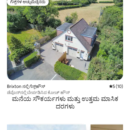
ಗೆಸ್ಟ್‌ಗಳ ಅಚ್ಚುಮೆಚ್ಚಿನದು
ಗೆಸ್ಟ್‌ಗಳ ಅಚ್ಚುಮೆಚ್ಚಿನದು
Brixton ನಲ್ಲಿ ಗೆಸ್ಟ್‌ಹೌಸ್
5 ರಲ್ಲಿ 5 ಸ
5 (10)
ಡೆವೊನ್‌ನಲ್ಲಿ ಬೇರ್ಪಡಿಸಿದ ಕೋಚ್ ಹೌಸ್
ಮನೆಯ ಸೌಕರ್ಯಗಳು ಮತ್ತು ಉತ್ತಮ ಮಾಸಿಕ
ದರಗಳು