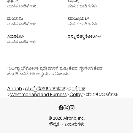
ಫ್ಲಾರೆನ್ಸ್
ಅಥೆನ್ಸ್
ಮಾಸಿಕ ಬಾಡಿಗೆಗಳು
ಮಾಸಿಕ ಬಾಡಿಗೆಗಳು
ಮಯಾಮಿ
ಮಾಂಟ್ರಿಯಲ್
ಮಾಸಿಕ ಬಾಡಿಗೆಗಳು
ಮಾಸಿಕ ಬಾಡಿಗೆಗಳು
ಸಿಯಾಟಲ್
ಇನ್ನು ಹೆಚ್ಚು ತೋರಿಸಿ
ಮಾಸಿಕ ಬಾಡಿಗೆಗಳು
*ನಿರ್ದಿಷ್ಟ ಭೌಗೋಳಿಕ ಪ್ರದೇಶಗಳಿಗೆ ಮತ್ತು ಕೆಲವು ಸ್ಥಳಗಳಿಗೆ ಕೆಲವು
ಹೊರಗಿಡುವಿಕೆಗಳು ಅನ್ವಯವಾಗಬಹುದು.
Airbnb
ಯುನೈಟೆಡ್ ಕಿಂಗ್‌ಡಮ್
ಇಂಗ್ಲೆಂಡ್
Westmorland and Furness
Colby
ಮಾಸಿಕ ಬಾಡಿಗೆಗಳು
© 2026 Airbnb, Inc.
ಗೌಪ್ಯತೆ
ನಿಯಮಗಳು