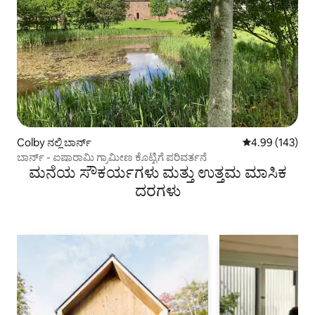
Colby ನಲ್ಲಿ ಬಾರ್ನ್
5 ರಲ್ಲಿ 4.99 ಸರಾ
4.99 (143)
ಬಾರ್ನ್ - ಐಷಾರಾಮಿ ಗ್ರಾಮೀಣ ಕೊಟ್ಟಿಗೆ ಪರಿವರ್ತನೆ
ಮನೆಯ ಸೌಕರ್ಯಗಳು ಮತ್ತು ಉತ್ತಮ ಮಾಸಿಕ
ದರಗಳು