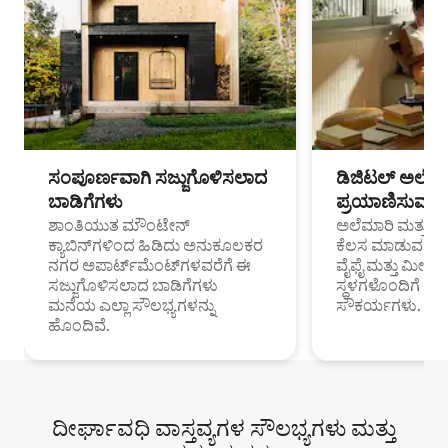
ಸಂಪೂರ್ಣವಾಗಿ ಸಜ್ಜುಗೊಳಿಸಲಾದ
ಡಿಜಿಟಲ್ ಅಲೆಮಾ
ಬಾಡಿಗೆಗಳು
ಪ್ರಯಾಣಿಸುವ ವೃತ
ಶಾಂತಿಯುತ ಮೌಂಟೇನ್
ಅಲೆಮಾರಿ ಮತ್ತು ದೂ
ಕ್ಯಾಬಿನ್‌ಗಳಿಂದ ಹಿಡಿದು ಅನುಕೂಲಕರ
ಕೆಲಸ ಮಾಡುವ ಪ್ರೊ
ನಗರ ಅಪಾರ್ಟ್‌ಮೆಂಟ್‌ಗಳವರೆಗೆ ಈ
ವೈಫೈ ಮತ್ತು ಮೀಸ
ಸಜ್ಜುಗೊಳಿಸಲಾದ ಬಾಡಿಗೆಗಳು
ಸ್ಥಳಗಳೊಂದಿಗೆ 
ಮನೆಯ ಎಲ್ಲಾ ಸೌಲಭ್ಯಗಳನ್ನು
ಸೌಕರ್ಯಗಳು.
ಹೊಂದಿವೆ.
ದೀರ್ಘಾವಧಿ ವಾಸ್ತವ್ಯಗಳ ಸೌಲಭ್ಯಗಳು ಮತ್ತು