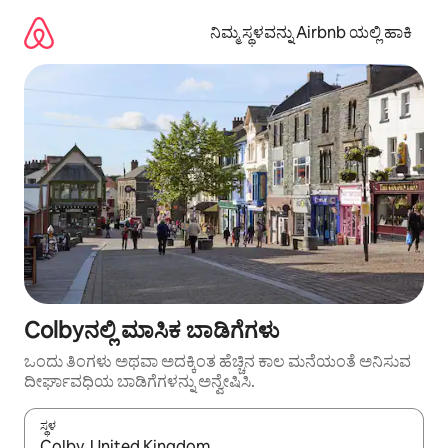
ವಿಷಯಕ್ಕೆ
ಹೋಗಿ
ನಿಮ್ಮ ಸ್ಥಳವನ್ನು Airbnb ಯಲ್ಲಿ ಹಾಕಿ
Colbyನಲ್ಲಿ ಮಾಸಿಕ ಬಾಡಿಗೆಗಳು
ಒಂದು ತಿಂಗಳು ಅಥವಾ ಅದಕ್ಕಿಂತ ಹೆಚ್ಚಿನ ಕಾಲ ಮನೆಯಂತೆ ಅನಿಸುವ
ದೀರ್ಘಾವಧಿಯ ಬಾಡಿಗೆಗಳನ್ನು ಅನ್ವೇಷಿಸಿ.
ಸ್ಥಳ
ಫಲಿತಾಂಶಗಳು ಲಭ್ಯವಿರುವಾಗ, ಅಪ್ ಮತ್ತು ಡೌನ್ ಬಾಣದ ಕೀಲಿಗಳೊಂದಿಗೆ ನ್ಯಾವಿಗೇಟ