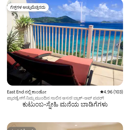
ಗೆಸ್ಟ್‌ಗಳ ಅಚ್ಚುಮೆಚ್ಚಿನದು
ಗೆಸ್ಟ್‌ಗಳ ಅಚ್ಚುಮೆಚ್ಚಿನದು
East End ನಲ್ಲಿ ಕಾಂಡೋ
5 ರಲ್ಲಿ 4.96 ಸರಾ
4.96 (103)
ಪ್ಯಾರಡೈಸ್‌ಗೆ ನಿಮ್ಮ ಮುಂದಿನ ಸಾಲಿನ ಆಸನ! ಬ್ಯಾಕ್-ಅಪ್ ಪವರ್!
ಕುಟುಂಬ-ಸ್ನೇಹಿ ಮನೆಯ ಬಾಡಿಗೆಗಳು