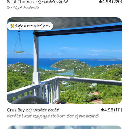
Saint Thomas ನಲ್ಲಿ ಅಪಾರ್ಟ್‌ಮಂಟ್
5 ರಲ್ಲಿ 4.98 ಸರಾ
4.98 (220)
ಹಿಲ್‌ಸೈಡ್ ಹಿಡ್‌ಅವೇ
ಗೆಸ್ಟ್‌ಗಳ ಅಚ್ಚುಮೆಚ್ಚಿನದು
ಗೆಸ್ಟ್‌ಗಳಿಗೆ ಅತಿ ಹೆಚ್ಚು ಅಚ್ಚುಮೆಚ್ಚಿನದು
Cruz Bay ನಲ್ಲಿ ಅಪಾರ್ಟ್‌ಮಂಟ್
5 ರಲ್ಲಿ 4.96 ಸರಾ
4.96 (111)
ಸನ್‌ಸೆಟ್ ಓಷನ್ ವ್ಯೂ ಕ್ರೂಜ್ ಬೇ ಕಿಂಗ್ ಬೆಡ್ ಪ್ರಶಾಂತವಾಗಿದೆ