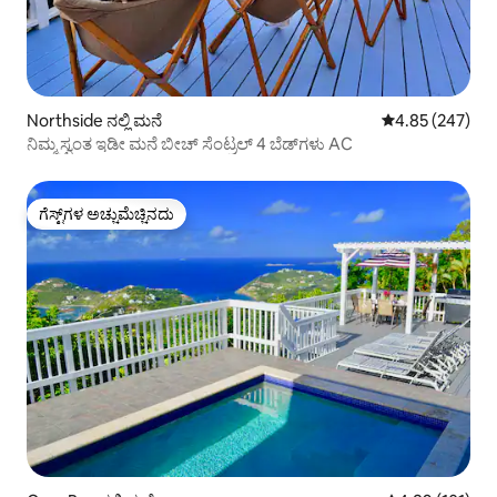
Northside ನಲ್ಲಿ ಮನೆ
5 ರಲ್ಲಿ 4.85 ಸರಾ
4.85 (247)
ನಿಮ್ಮ ಸ್ವಂತ ಇಡೀ ಮನೆ ಬೀಚ್ ಸೆಂಟ್ರಲ್ 4 ಬೆಡ್‌ಗಳು AC
ಗೆಸ್ಟ್‌ಗಳ ಅಚ್ಚುಮೆಚ್ಚಿನದು
ಗೆಸ್ಟ್‌ಗಳ ಅಚ್ಚುಮೆಚ್ಚಿನದು