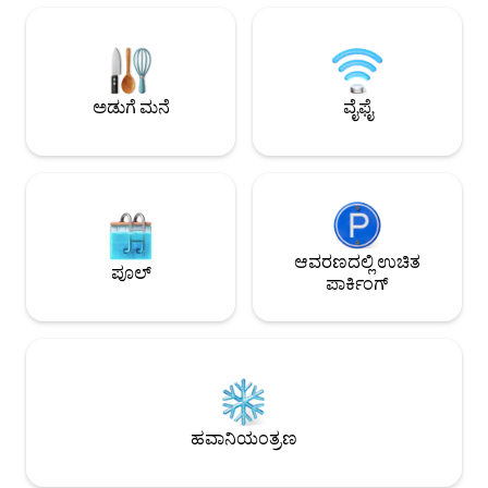
ಮಾಡಬಹುದು ಮತ್ತು ಆನಂದಿಸಬಹುದು! ಲಿಂಡ್ಕ್ವಿಸ್ಟ್
ಅನ್ವೇಷಿಸಿ. ಕೋಕಿ ಕಡಲತೀರಕ್ಕೆ ನಡೆದುಕೊಂಡು
ಮತ್ತು ಕೋಕಿ ಕಡಲತೀರಗಳಿಗೆ 3 ನಿಮಿಷಗಳು. ಡೌನ್
ಹೋಗಿ, ಸ್ಕೂಬಾ ಅಥವಾ ಸ್
ಐಲ್ಯಾಂಡ್ ಡ್ರೀಮ್‌ನಲ್ಲಿ ಅದ್ಭುತ ವೀಕ್ಷಣೆಗಳು ಮತ್ತು
ಸುಂದರವಾದ ಲಿಂಡ್‌ಕ್ವಿ
ರಿಫ್ರೆಶ್ ತಂಗಾಳಿಗಳು ನಿಮಗಾಗಿ ಕಾಯುತ್ತಿವೆ!
ಕಡಲತೀರದ ಕುರ್ಚಿಗಳು
ವಾರದವರೆಗೆ ಮನೆಯಿಂದ ದೂರದಲ್ಲಿರುವ ನಮ್ಮ
ಒದಗಿಸಲಾಗಿದೆ! ಪ್ರಸಿದ್ಧ
ಅಡುಗೆ ಮನೆ
ವೈಫೈ
ಮನೆಯನ್ನು ಪ್ರಯತ್ನಿಸಿ ಮತ್ತು ಪ್ರೀತಿಯಲ್ಲಿ ಬನ್ನಿ!
ದೂರದಲ್ಲಿದೆ! ವರ್ಜಿನ್ 
ಸೌಲಭ್ಯಗಳನ್ನು ಅನ್ವೇಷಿಸ
ಆವರಣದಲ್ಲಿ ಉಚಿತ
ಪೂಲ್
ಪಾರ್ಕಿಂಗ್
ಹವಾನಿಯಂತ್ರಣ