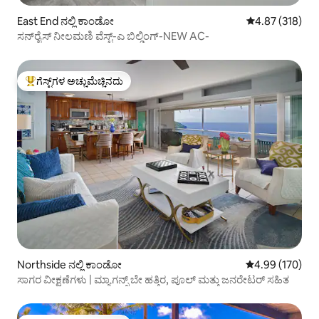
East End ನಲ್ಲಿ ಕಾಂಡೋ
5 ರಲ್ಲಿ 4.87 ಸರಾ
4.87 (318)
ಸನ್‌ರೈಸ್ ನೀಲಮಣಿ ವೆಸ್ಟ್-ಎ ಬಿಲ್ಡಿಂಗ್-NEW AC-
ಗೆಸ್ಟ್‌ಗಳ ಅಚ್ಚುಮೆಚ್ಚಿನದು
ಗೆಸ್ಟ್‌ಗಳಿಗೆ ಅತಿ ಹೆಚ್ಚು ಅಚ್ಚುಮೆಚ್ಚಿನದು
Northside ನಲ್ಲಿ ಕಾಂಡೋ
5 ರಲ್ಲಿ 4.99 ಸರಾ
4.99 (170)
ಸಾಗರ ವೀಕ್ಷಣೆಗಳು | ಮ್ಯಾಗನ್ಸ್ ಬೇ ಹತ್ತಿರ, ಪೂಲ್ ಮತ್ತು ಜನರೇಟರ್ ಸಹಿತ